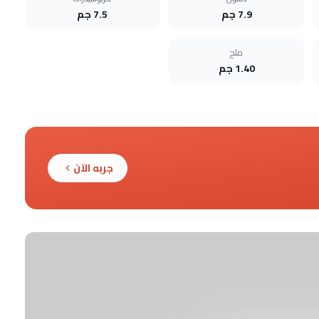
7.9 جم
7.5 جم
ملح
1.40 جم
جربه الآن