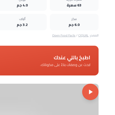
63 سعرة
4.0 جم
سكر
ألياف
6.0 جم
3.2 جم
المصدر:
CIQUAL
/
Open Food Facts
اطبخ باللي عندك
ابحث عن وصفات بناءً على مكوناتك.