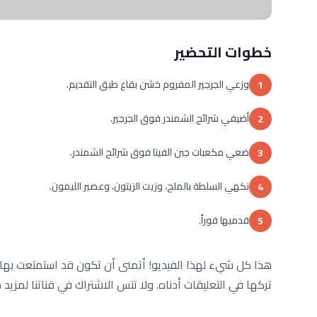
خطوات التحضير
وزعي الجرجير المفروم خشن بقاع طبق التقديم.
1
أضيفي شرائح الشمندر فوق الجرجير.
2
ضعي مكعبات جبن الفيتا فوق شرائح الشمندر.
3
نكهي السلطة بالملح، وزيت الزيتون، وعصير الليمون.
4
قدميها فوراً.
5
هذا كل شيء لهذا الفيديو! أتمنى أن تكون قد استمتعت بها و
تركها في التعليقات أدناه. ولا تنس الاشتراك في قناتنا لمزي