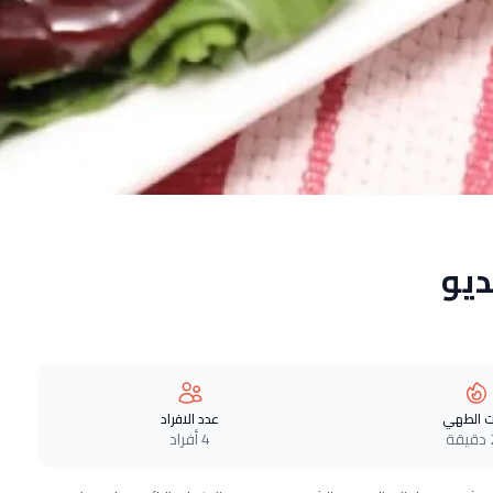
ديو
 الطهي
عدد الافراد
ة
4 أفراد