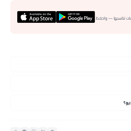
ات تناسبها — واحفظ
يو؟