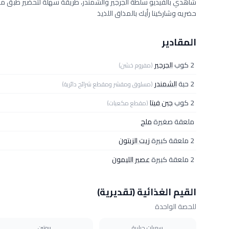
شاهدي بالفيديو سلطة الجرجير والشمندر، طريقة سهلة لتحضير طبق منع
حضريه وشاركينا رأيك بالمذاق اللذيذ
المقادير
2 كوب
الجرجير
(مفروم خشن)
2 حبة
الشمندر
(مسلوق ومقشر ومقطع شرائح دائرية)
2 كوب
جبن فيتا
(مقطع مكعبات)
ملعقة صغيرة
ملح
2 ملعقة كبيرة
زيت الزيتون
2 ملعقة كبيرة
عصير الليمون
القيم الغذائية (تقديرية)
للحصة الواحدة
سعرات حرارية
بروتين