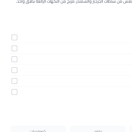
ش من سلطات الجرجير والشمندر، مزبج من النكهات الرائعة بطبق واحد،
دهون
كربوهيدرات