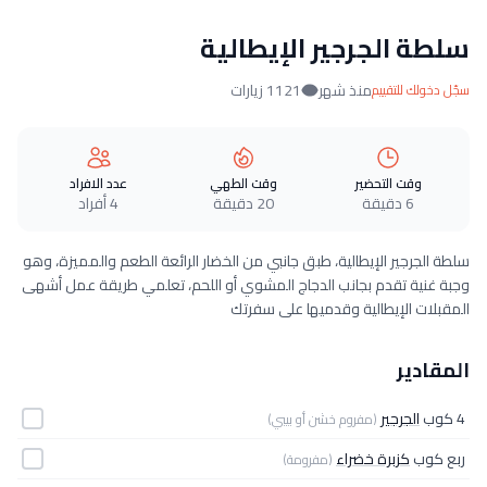
سلطة الجرجير الإيطالية
منذ شهر
1121 زيارات
سجّل دخولك للتقييم
وقت التحضير
وقت الطهي
عدد الافراد
6 دقيقة
20 دقيقة
4 أفراد
سلطة الجرجير الإيطالية، طبق جانبي من الخضار الرائعة الطعم والمميزة، وهو
وجبة غنية تقدم بجانب الدجاج المشوي أو اللحم، تعلمي طريقة عمل أشهى
المقبلات الإيطالية وقدميها على سفرتك
المقادير
4 كوب
الجرجير
(مفروم خشن أو بيبي)
ربع كوب
كزبرة خضراء
(مفرومة)