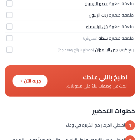
ملعقة صغيرة
عصير الليمون
ملعقة صغيرة
زيت الزيتون
ملعقة صغيرة
خل البلسمك
ملعقة صغيرة
شطة
(مجروش)
ربع كوب
جبن البارميزان
(مقطع شرائح رفيعة جداً)
اطبخ باللي عندك
جربه الآن
ابحث عن وصفات بناءً على مكوناتك.
خطوات التحضير
اخلطي الجرجير مع الكزبرة في وعاء.
1
اخلطي عصير الليمون والخل البلسمي والشطة جيداً ووزعي المزيج