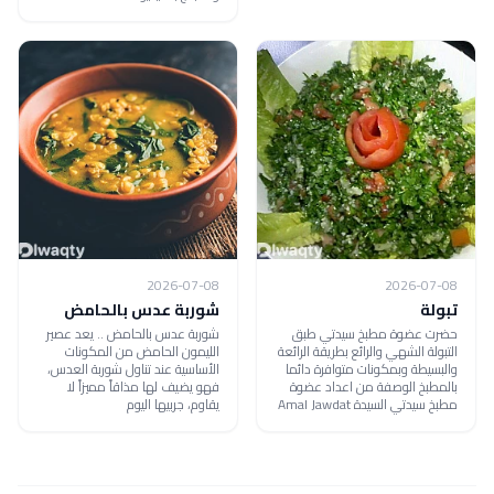
2026-07-08
2026-07-08
تبولة
شوربة عدس بالحامض
حضرت عضوة مطبخ سيدتي طبق
شوربة عدس بالحامض .. يعد عصير
التبولة الشهي والرائع بطريقة الرائعة
الليمون الحامض من المكونات
والبسيطة وبمكونات متوافرة دائما
الأساسية عند تناول شوربة العدس،
بالمطبخ الوصفة من اعداد عضوة
فهو يضيف لها مذاقاً مميزاً لا
مطبخ سيدتي السيدة Amal Jawdat
يقاوم، جربيها اليوم