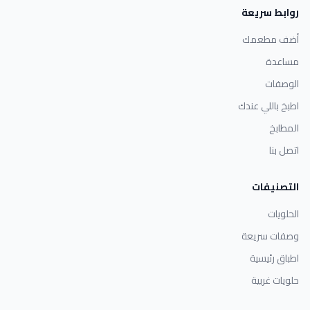
روابط سريعة
أضف مطعمك
مساعدة
الوصفات
اطبخ باللي عندك
المطابخ
اتصل بنا
التصنيفات
الحلويات
وصفات سريعة
اطباق رئيسية
حلويات غربية