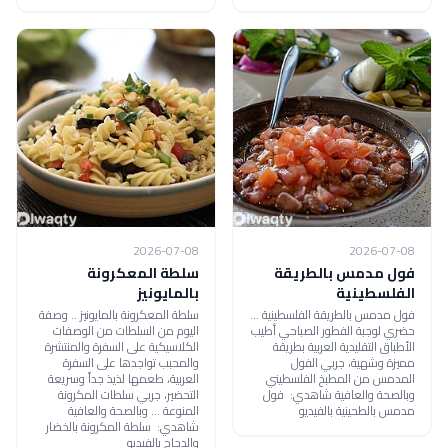
2026-07-08
2026-07-08
فول مدمس بالطريقة
سلطة المعكرونة
الفلسطينية
بالمايونيز
فول مدمس بالطريقة الفلسطينية ...
سلطة المعكرونة بالمايونيز .. وصفة
حضري لوجبة الفطور الصباحي أطيب
اليوم من السلطات من الوصفات
الأطباق التقليدية العربية بطريقة
الكلاسيكية على السفرة والمنتشرة
مميزة وشهية، جربي الفول
والمحبب تواجدها على السفرة
المدمس من المطبخ الفلسطيني
العربية، طعمها لذيذ جداً وسريعة
وبالصحة والعافية شاهدي: فول
التحضير، جربي سلطات المكرونة
مدمس بالطحينية بالفيديو
المنوعة ... وبالصحة والعافية
شاهدي: سلطة المكرونة بالخضار
والدجاج بالفيديو