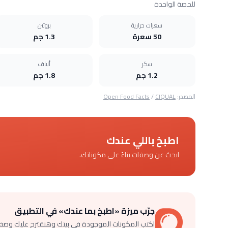
للحصة الواحدة
سعرات حرارية
بروتين
50 سعرة
1.3 جم
سكر
ألياف
1.2 جم
1.8 جم
المصدر:
CIQUAL
/
Open Food Facts
اطبخ باللي عندك
ابحث عن وصفات بناءً على مكوناتك.
جرّب ميزة «اطبخ بما عندك» في التطبيق
اكتب المكونات الموجودة في بيتك وهنقترح عليك وصف