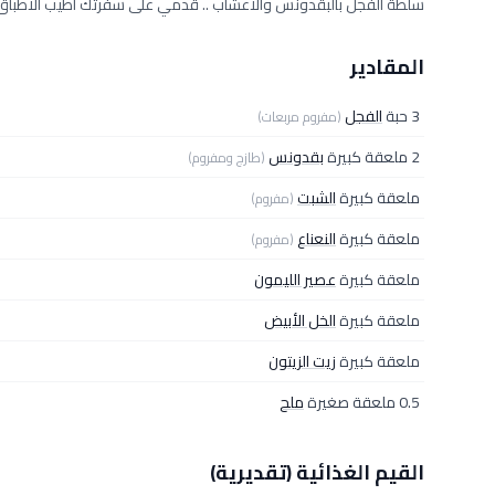
سلطة الفجل بالبقدونس والأعشاب .. قدمي على سفرتك أطيب الأطباق ا
المقادير
3 حبة
الفجل
(مفروم مربعات)
2 ملعقة كبيرة
بقدونس
(طازج ومفروم)
ملعقة كبيرة
الشبت
(مفروم)
ملعقة كبيرة
النعناع
(مفروم)
ملعقة كبيرة
عصير الليمون
ملعقة كبيرة
الخل الأبيض
ملعقة كبيرة
زيت الزيتون
0.5 ملعقة صغيرة
ملح
القيم الغذائية (تقديرية)