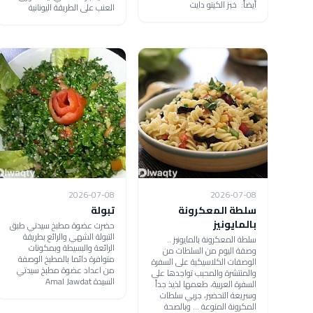
أيضاً: خبز الكيتو دايت
العنب على الطريقة اليونانية
2026-07-08
2026-07-08
سلطة المعكرونة
تبولة
بالمايونيز
حضرت عضوة مطبخ سيدتي طبق
التبولة الشهي والرائع بطريقة
سلطة المعكرونة بالمايونيز ..
الرائعة والبسيطة وبمكونات
وصفة اليوم من السلطات من
متوافرة دائما بالمطبخ الوصفة
الوصفات الكلاسيكية على السفرة
من اعداد عضوة مطبخ سيدتي
والمنتشرة والمحبب تواجدها على
السيدة Amal Jawdat
السفرة العربية، طعمها لذيذ جداً
وسريعة التحضير، جربي سلطات
المكرونة المنوعة ... وبالصحة