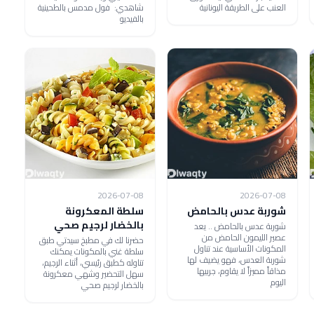
العنب على الطريقة اليونانية
شاهدي: فول مدمس بالطحينية
بالفيديو
2026-07-08
2026-07-08
شوربة عدس بالحامض
سلطة المعكرونة
بالخضار لرجيم صحي
شوربة عدس بالحامض .. يعد
عصير الليمون الحامض من
حضرنا لك في مطبخ سيدتي طبق
المكونات الأساسية عند تناول
سلطة غني بالمكونات يمكنك
شوربة العدس، فهو يضيف لها
تناوله كطبق رئيسي، أثناء الرجيم،
مذاقاً مميزاً لا يقاوم، جربيها
سهل التحضير وشهي معكرونة
اليوم
بالخضار لرجيم صحي