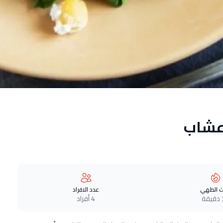
عشاب
 الطهي
عدد الافراد
ة
4 أفراد