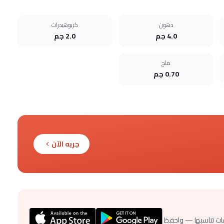
دهون
كربوهيدرات
4.0 جم
2.0 جم
ملح
0.70 جم
جربه الآن
ات تناسبها — واحفظ