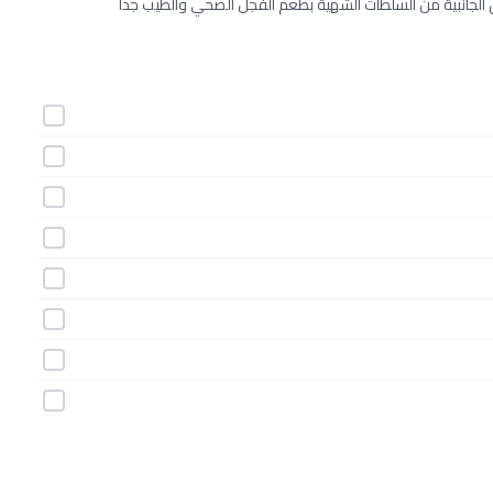
لجانبية من السلطات الشهية بطعم الفجل الصحي والطيب جداً