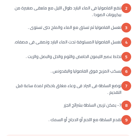
تنقع الفاصوليا فى الماء البارد طوال الليل مع ملعقى صغيرة من
2
بيكربونات الصودا .
تغسل الفاصوليا ثم تسلق مع الماء والملح حتى تستوى .
3
تغسل الفاصوليا المسلوقة تحت الماء البارد وتصفى فى مصفاه.
4
تخلط عصير الليمون الحامض والثوم والخل والبصل والزيت .
5
يسكب المزيج فوق الفاصوليا والبقدونس .
6
توضع السلطة فى البراد فى وعاء مغلق باحكام لمدة ساعة قبل
7
التقديم .
7- يمكن تزيين السلطة بشرائح الجزر
8
تقدم السلطة مع اللحم أو الدجاج أو السمك .
9