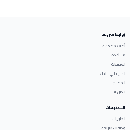
روابط سريعة
أضف مطعمك
مساعدة
الوصفات
اطبخ باللي عندك
المطابخ
اتصل بنا
التصنيفات
الحلويات
وصفات سريعة