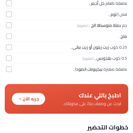
ملعقة طعام
خل أحمر .
فص
ا ثوم .
جم
بصلة متوسطة الح .
(مفروم)
ملح.
0.25 كوب
زيت زيتون أو زيت نباتى .
0.5 كوب
بقدونس .
(مفروم)
ملعقة صغيرة
بيكربونات الصودا .
اطبخ باللي عندك
جربه الآن
ابحث عن وصفات بناءً على مكوناتك.
خطوات التحضير