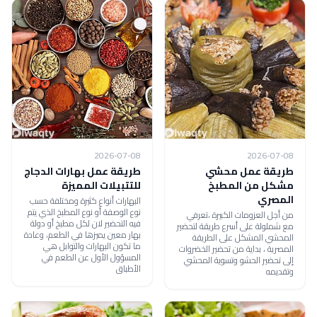
2026-07-08
2026-07-08
طريقة عمل محشي
طريقة عمل بهارات الدجاج
مشكل من المطبخ
للتتبيلات المميزة
المصري
البهارات أنواع كثيرة ومختلفة حسب
نوع الوصفة أو نوع المطبخ الذي يتم
من أجل العزومات الكبيرة ،تعرفي
فيه التحضير لان لكل مطبخ أو دولة
مع شملولة على أسرع طريقة لتحضير
بهار معين يميزها في الطعم، وعادة
المحشي المشكل على الطريقة
ما تكون البهارات والتوابل هي
المصرية ، بداية من تحضير الخضروات
المسؤول الأول عن الطعم في
إلى تحضير الحشو وتسوية المحشي
الأطباق
وتقديمه