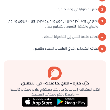
نضع الفاصوليا في وعاء منفرد .
2
نضع في وعاء أخر عصير الليمون والخل والخردل وزيت الزيتون والثوم
3
والملح والفلفل الأسود ونخلطهم جيداً .
تضاف صلصة التتبيل إلي الفاصوليا البيضاء .
4
يضاف البقدونس فوق الفاصوليا البيضاء وتقدم .
5
جرّب ميزة «اطبخ بما عندك» في التطبيق
اكتب المكونات الموجودة في بيتك وهنقترح عليك وصفات تناسبها
— واحفظ وقيّم وصفاتك المفضلة.