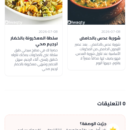
2026-07-08
2026-07-08
شوربة عدس بالحامض
سلطة المعكرونة بالخضار
لرجيم صحي
شوربة عدس بالحامض .. يعد عصير
الليمون الحامض من المكونات
حضرنا لك في مطبخ سيدتي طبق
الأساسية عند تناول شوربة العدس،
سلطة غني بالمكونات يمكنك تناوله
فهو يضيف لها مذاقاً مميزاً لا
كطبق رئيسي، أثناء الرجيم، سهل
يقاوم، جربيها اليوم
التحضير وشهي معكرونة بالخضار
لرجيم صحي
0 التعليقات
جرّبت الوصفة؟
⭐
كن أول من يقيّمها ويحكي لنا النتيجة — تقييمك يساعد