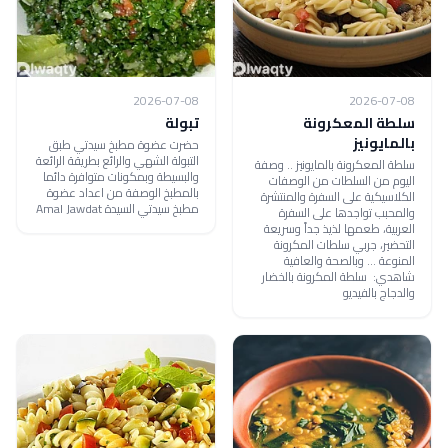
2026-07-08
2026-07-08
سلطة المعكرونة
تبولة
بالمايونيز
حضرت عضوة مطبخ سيدتي طبق
التبولة الشهي والرائع بطريقة الرائعة
سلطة المعكرونة بالمايونيز .. وصفة
والبسيطة وبمكونات متوافرة دائما
اليوم من السلطات من الوصفات
بالمطبخ الوصفة من اعداد عضوة
الكلاسيكية على السفرة والمنتشرة
مطبخ سيدتي السيدة Amal Jawdat
والمحبب تواجدها على السفرة
العربية، طعمها لذيذ جداً وسريعة
التحضير، جربي سلطات المكرونة
المنوعة ... وبالصحة والعافية
شاهدي: سلطة المكرونة بالخضار
والدجاج بالفيديو