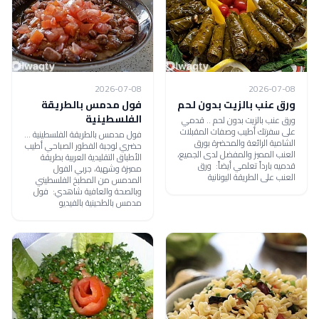
2026-07-08
2026-07-08
ورق عنب بالزيت بدون لحم
فول مدمس بالطريقة
الفلسطينية
ورق عنب بالزيت بدون لحم .. قدمي
على سفرتك أطيب وصفات المقبلات
فول مدمس بالطريقة الفلسطينية ...
الشامية الرائعة والمحضرة بورق
حضري لوجبة الفطور الصباحي أطيب
العنب المميز والمفضل لدى الجميع،
الأطباق التقليدية العربية بطريقة
قدميه بارداً تعلمي أيضاً: ورق
مميزة وشهية، جربي الفول
العنب على الطريقة اليونانية
المدمس من المطبخ الفلسطيني
وبالصحة والعافية شاهدي: فول
مدمس بالطحينية بالفيديو