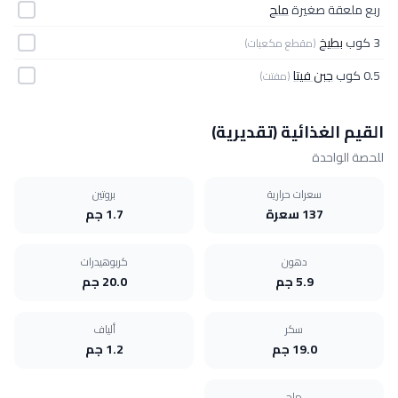
ربع ملعقة صغيرة
ملح
3 كوب
بطيخ
(مقطع مكعبات)
0.5 كوب
جبن فيتا
(مفتت)
القيم الغذائية (تقديرية)
للحصة الواحدة
سعرات حرارية
بروتين
137 سعرة
1.7 جم
دهون
كربوهيدرات
5.9 جم
20.0 جم
سكر
ألياف
19.0 جم
1.2 جم
ملح