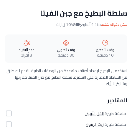
سلطة البطيخ مع جبن الفيتا
منذ 4 أسابيع
1048 زيارات
سجّل دخولك للتقييم
وقت التحضير
وقت الطهي
عدد الافراد
10 دقيقة
30 دقيقة
3 أفراد
استخدمي البطيخ لإعداد أصناف متعددة من الوصفات الطيبة، نقدم لك طبق
من السلطة المميزة على السفرة، سلطة البطيخ مع جبن الفيتا، حضريها
وشاركينا رأيك
المقادير
ملعقة كبيرة
الخل الأبيض
ملعقة كبيرة
زيت الزيتون