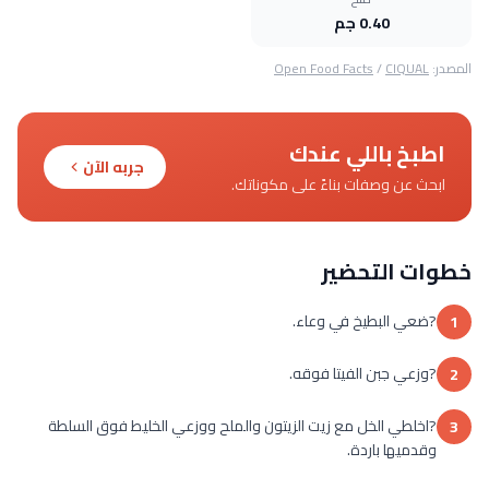
0.40 جم
المصدر:
CIQUAL
/
Open Food Facts
اطبخ باللي عندك
جربه الآن
ابحث عن وصفات بناءً على مكوناتك.
خطوات التحضير
?ضعي البطيخ في وعاء.
1
?وزعي جبن الفيتا فوقه.
2
?اخلطي الخل مع زيت الزيتون والملح ووزعي الخليط فوق السلطة
3
وقدميها باردة.