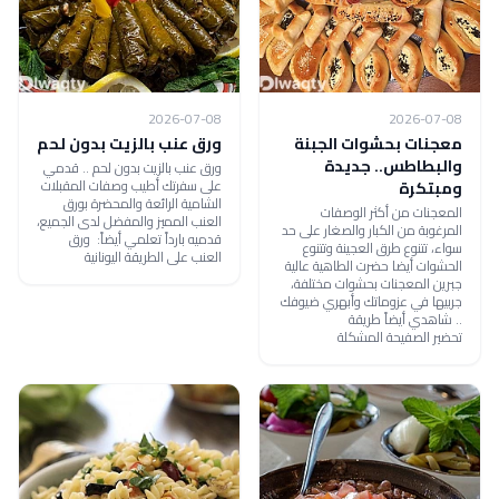
2026-07-08
2026-07-08
معجنات بحشوات الجبنة
ورق عنب بالزيت بدون لحم
والبطاطس.. جديدة
ورق عنب بالزيت بدون لحم .. قدمي
على سفرتك أطيب وصفات المقبلات
ومبتكرة
الشامية الرائعة والمحضرة بورق
المعجنات من أكثر الوصفات
العنب المميز والمفضل لدى الجميع،
المرغوبة من الكبار والصغار على حد
قدميه بارداً تعلمي أيضاً: ورق
سواء، تتنوع طرق العجينة وتتنوع
العنب على الطريقة اليونانية
الحشوات أيضا حضرت الطاهية عالية
جبرين المعجنات بحشوات مختلفة،
جربيها في عزوماتك وأبهري ضيوفك
.. شاهدي أيضاً طريقة
تحضير الصفيحة المشكلة