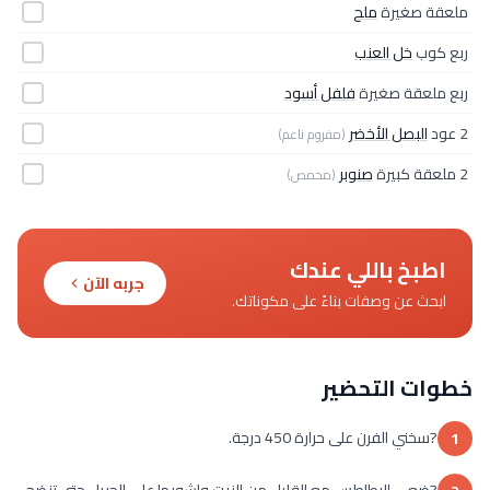
ملعقة صغيرة
ملح
ربع كوب
خل العنب
ربع ملعقة صغيرة
فلفل أسود
2 عود
البصل الأخضر
(مفروم ناعم)
2 ملعقة كبيرة
صنوبر
(محمص)
اطبخ باللي عندك
جربه الآن
ابحث عن وصفات بناءً على مكوناتك.
خطوات التحضير
?سخني الفرن على حرارة 450 درجة.
1
?ضعي البطاطس مع القليل من الزيت واشويها على الجريل حتى تنضج.