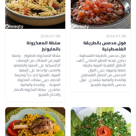
2026-07-08
2026-07-08
فول مدمس بالطريقة
سلطة المعكرونة
الفلسطينية
بالمايونيز
فول مدمس بالطريقة الفلسطينية ...
سلطة المعكرونة بالمايونيز .. وصفة
حضري لوجبة الفطور الصباحي أطيب
اليوم من السلطات من الوصفات
الأطباق التقليدية العربية بطريقة
الكلاسيكية على السفرة والمنتشرة
مميزة وشهية، جربي الفول
والمحبب تواجدها على السفرة
المدمس من المطبخ الفلسطيني
العربية، طعمها لذيذ جداً وسريعة
وبالصحة والعافية شاهدي: فول
التحضير، جربي سلطات المكرونة
مدمس بالطحينية بالفيديو
المنوعة ... وبالصحة والعافية
شاهدي: سلطة المكرونة بالخضار
والدجاج بالفيديو