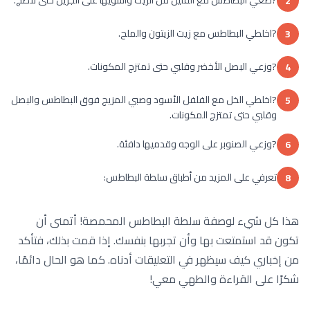
2
?اخلطي البطاطس مع زيت الزيتون والملح.
3
?وزعي البصل الأخضر وقلبي حتى تمتزج المكونات.
4
?اخلطي الخل مع الفلفل الأسود وصبي المزيج فوق البطاطس والبصل
5
وقلبي حتى تمتزج المكونات.
?وزعي الصنوبر على الوجه وقدميها دافئة.
6
تعرفي على المزيد من أطباق سلطة البطاطس:
8
هذا كل شيء لوصفة سلطة البطاطس المحمصة! أتمنى أن
تكون قد استمتعت بها وأن تجربها بنفسك. إذا قمت بذلك، فتأكد
من إخباري كيف سيظهر في التعليقات أدناه. كما هو الحال دائمًا،
شكرًا على القراءة والطهي معي!