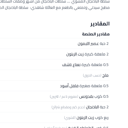
سلطة الباذنجان المشوي .... سلطات الباذنجان من أشهر وصفات السلطات
مطبخ سيدتي وتمتعي بالطعم مع العائلة شاهدي: سلطة الباذنجان ال
المقادير
مقادير الصلصة
2 حبة
عصير الليمون
2 ملعقة كبيرة
زيت الزيتون
0.5 ملعقة كبيرة
نعناع ناشف
ملح
(حسب الذوق)
0.5 ملعقة صغيرة
فلفل أسود
0.5 كوب
بقدونس
(مفروم ناعم / للتزيين)
2 حبة
الباذنجان
(حجم كبير ومقطع شرائح)
ربع كوب
زيت الزيتون
(للشوي)