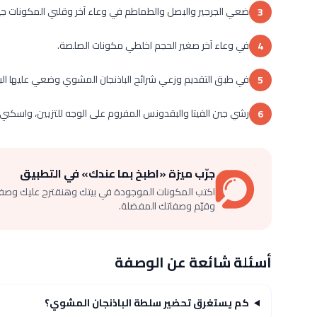
ضعي الجرجير والبصل والطماطم في وعاء آخر وقلبي المكونات جيدا
3
في وعاء آخر صغير الحجم اخلطي مكونات الصلصة.
4
في طبق التقديم وزعي شرائح الباذنجان المشوي وضعي عليها الب
5
رشي جبن الفيتا والبقدونس المفروم على الوجه للتزيين، واسكبي
6
جرّب ميزة «اطبخ بما عندك» في التطبيق
اكتب المكونات الموجودة في بيتك وهنقترح عليك وصف
وقيّم وصفاتك المفضلة.
أسئلة شائعة عن الوصفة
كم يستغرق تحضير سلطة الباذنجان المشوي؟