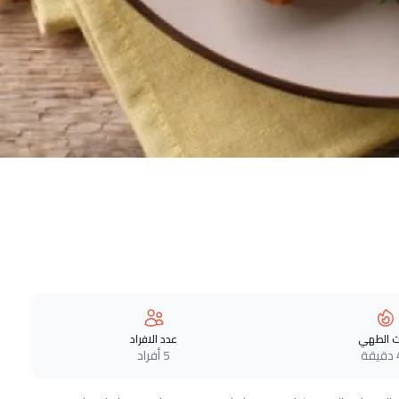
 الطهي
عدد الافراد
ة
5 أفراد