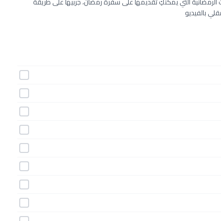
 الرمضانية التي يمكنكِ تقديمها على سفرة رمضان، جربيها على طريقة
مقلي بالفيديو