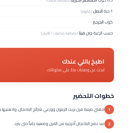
0.5 كوب
الطماطم الكرزية
(مقطعة أنصاف)
1 حبة
البصل
(مفروم)
كوب
الجرجير
حسب الرغبة
جبن فيتا
(مقطعة مكعبات / للتزيين)
اطبخ باللي عندك
ابحث عن وصفات بناءً على مكوناتك.
خطوات التحضير
ادهني صينية فرن بزيت الزيتون ووزعي شرائح الباذنجان، وادهنيها بطبقة أخرى 
1
عند نضج الباذنجان أخرجيه من الفرن وضعيه جانباً حتى يبرد.
2