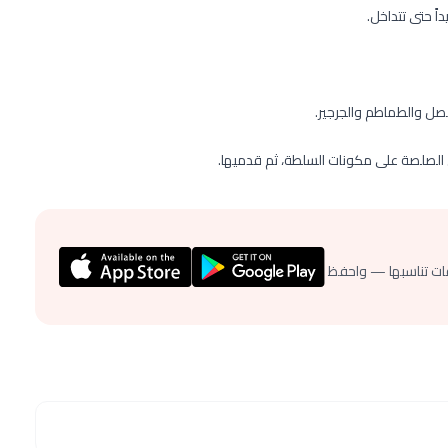
ً حتى تتداخل.
صل والطماطم والجرجير.
 الصلصة على مكونات السلطة، ثم قدميها.
ات تناسبها — واحفظ