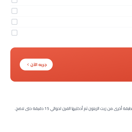
جربه الآن
من زيت الزيتون ثم أدخليها الفرن لحوالي 15 دقيقة حتى تنضج.