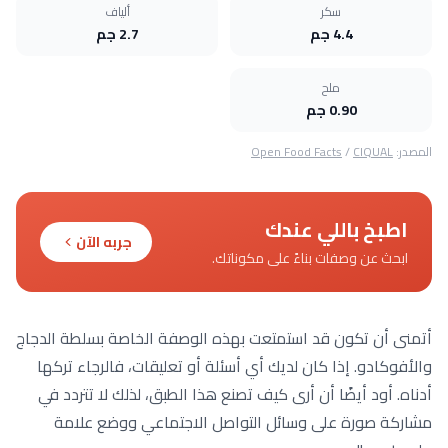
سكر
ألياف
4.4 جم
2.7 جم
ملح
0.90 جم
المصدر:
CIQUAL
/
Open Food Facts
اطبخ باللي عندك
جربه الآن
ابحث عن وصفات بناءً على مكوناتك.
أتمنى أن تكون قد استمتعت بهذه الوصفة الخاصة بسلطة الدجاج
والأفوكادو. إذا كان لديك أي أسئلة أو تعليقات، فالرجاء تركها
أدناه. أود أيضًا أن أرى كيف تصنع هذا الطبق، لذلك لا تتردد في
مشاركة صورة على وسائل التواصل الاجتماعي ووضع علامة