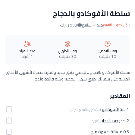
سلطة الأفوكادو بالدجاج
منذ 4 أسابيع
993 زيارات
سجّل دخولك للتقييم
وقت التحضير
وقت الطهي
عدد الافراد
10 دقيقة
30 دقيقة
4 أفراد
سلطة الأفوكادو بالدجاج .. قدمي طبق جديد وفكرة جديدة لأشهى الأطباق
الجانبية على سفرتك، طبق سهل التحضير وكله فائدة ولذة
المقادير
1 حبة
الأفوكادو
(مقشر ومقطع شرائح)
2 صدر
صدر الدجاج
(فيليه)
0.5 ملعقة صغيرة
ملح