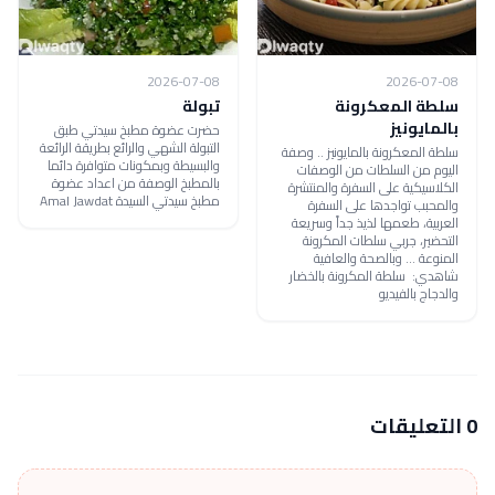
2026-07-08
2026-07-08
سلطة المعكرونة
تبولة
بالمايونيز
حضرت عضوة مطبخ سيدتي طبق
التبولة الشهي والرائع بطريقة الرائعة
سلطة المعكرونة بالمايونيز .. وصفة
والبسيطة وبمكونات متوافرة دائما
اليوم من السلطات من الوصفات
بالمطبخ الوصفة من اعداد عضوة
الكلاسيكية على السفرة والمنتشرة
مطبخ سيدتي السيدة Amal Jawdat
والمحبب تواجدها على السفرة
العربية، طعمها لذيذ جداً وسريعة
التحضير، جربي سلطات المكرونة
المنوعة ... وبالصحة والعافية
شاهدي: سلطة المكرونة بالخضار
والدجاج بالفيديو
0 التعليقات