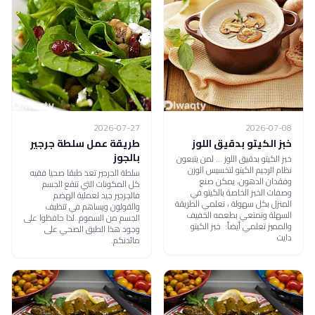
2026-07-27
2026-07-08
خبز الكيتو بدقيق اللوز
طريقة عمل سلطة جرجير
بالجوز
خبز الكيتو بدقيق اللوز ... لمن يتبعون
نظام الرجيم الكيتو لتخسيس الوزن
سلطة الجرجير تعد طبقا صحيا ففيه
وفقدان الدهون، يمكن صنع
كل المكونات التي تنفع الجسم
وصفات الخبز الخاصة بالكيتو في
فالجرجير جيد لعملية الهضم
المنزل بكل سهولة ، تعلمي الطريقة
والقولون ويساهم في تنظيف
السهلة وتمتعي بطعمه الخفيف
الجسم من السموم..لذا حافظوا على
والمميز تعلمي أيضاً: خبز الكيتو
وجود هذا الطبق الصحي على
دايت
مائدنكم.