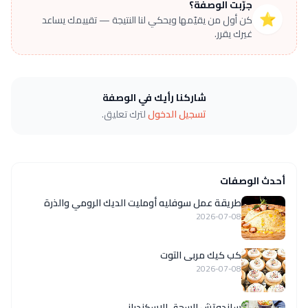
جرّبت الوصفة؟
⭐
كن أول من يقيّمها ويحكي لنا النتيجة — تقييمك يساعد
غيرك يقرر.
شاركنا رأيك في الوصفة
تسجيل الدخول
لترك تعليق.
أحدث الوصفات
طريقة عمل سوفليه أومليت الديك الرومي والذرة
2026-07-08
كب كيك مربى التوت
2026-07-08
ساندوتش السجق الاسكندراني