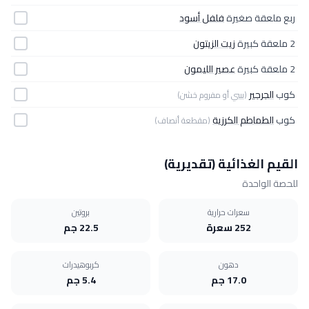
ربع ملعقة صغيرة
فلفل أسود
2 ملعقة كبيرة
زيت الزيتون
2 ملعقة كبيرة
عصير الليمون
كوب
الجرجير
(بيبي أو مفروم خشن)
كوب
الطماطم الكرزية
(مقطعة أنصاف)
القيم الغذائية (تقديرية)
للحصة الواحدة
سعرات حرارية
بروتين
252 سعرة
22.5 جم
دهون
كربوهيدرات
17.0 جم
5.4 جم