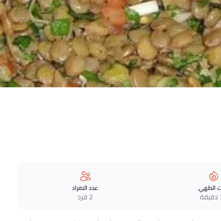
 الطهي
عدد الافراد
ة
2 فرد