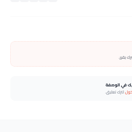
ك يقرر.
يك في الوصفة
خول
لترك تعليق.