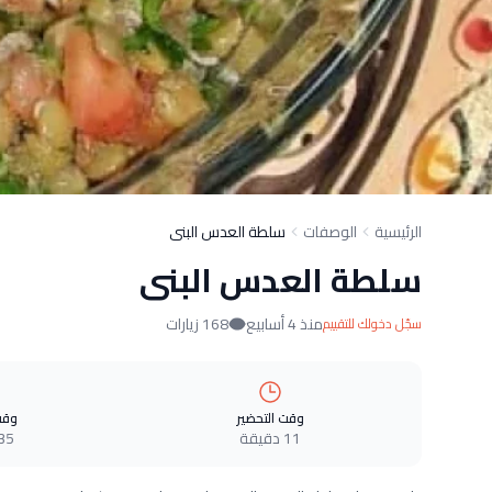
الرئيسية
الوصفات
سلطة العدس البنى
سلطة العدس البنى
منذ 4 أسابيع
168 زيارات
سجّل دخولك للتقييم
وقت التحضير
وقت
11 دقيقة
35 دقيق