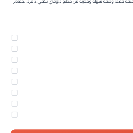
طريقة عمل سلطة العدس البنى خطوة بخطوة بـ8 مكونات وفي 35 دقيقة فقط. وصفة سهلة ومجرّبة من مطبخ دلوقتي تكفي 2 فرد، بمقادير