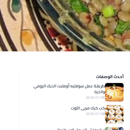
أحدث الوصفات
طريقة عمل سوفليه أومليت الديك الرومي
والذرة
2026-07-08
كب كيك مربى التوت
2026-07-08