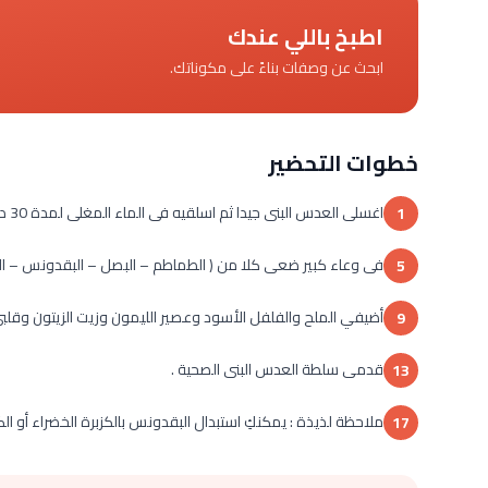
اطبخ باللي عندك
ابحث عن وصفات بناءً على مكوناتك.
خطوات التحضير
اغسلى العدس البنى جيدا ثم اسلقيه فى الماء المغلى لمدة 30 دقيقة , بعد ذلك صفيه من الماء تماما .
1
فى وعاء كبير ضعى كلا من ( الطماطم – البصل – البقدونس – ال
5
أضيفي الملح والفلفل الأسود وعصير الليمون وزيت الزيتون وقلب
9
قدمى سلطة العدس البنى الصحية .
13
ملاحظة لذيذة : يمكنكِ استبدال البقدونس بالكزبرة الخضراء أو ال
17