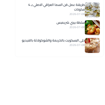
طريقة عمل مَن السما العراقي الاصلي بـ 4
مكونات
2026-07-08
سلطة بيبي شريمبس
2026-07-08
حلى البسكويت بالكريمة والشوكولاتة بالفيديو
2026-07-08