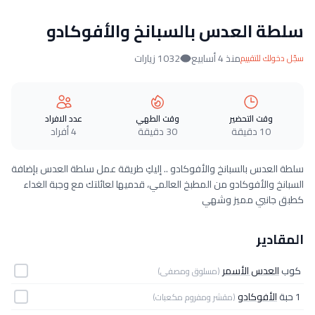
سلطة العدس بالسبانخ والأفوكادو
منذ 4 أسابيع
1032 زيارات
سجّل دخولك للتقييم
وقت التحضير
وقت الطهي
عدد الافراد
10 دقيقة
30 دقيقة
4 أفراد
سلطة العدس بالسبانخ والأفوكادو .. إليكِ طريقة عمل سلطة العدس بإضافة
السبانخ والأفوكادو من المطبخ العالمي، قدميها لعائلتك مع وجبة الغداء
كطبق جانبي مميز وشهي
المقادير
كوب
العدس الأسمر
(مسلوق ومصفى)
1 حبة
الأفوكادو
(مقشر ومفروم مكعبات)