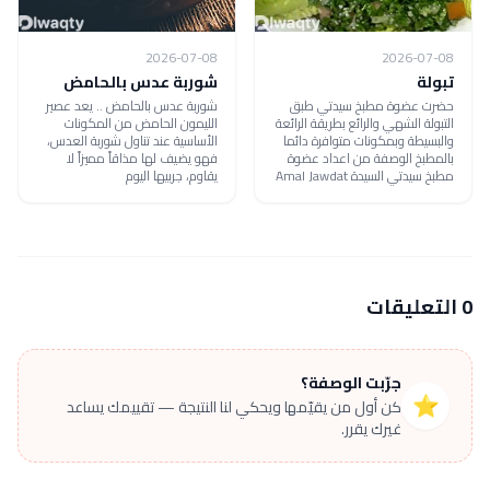
2026-07-08
2026-07-08
تبولة
شوربة عدس بالحامض
حضرت عضوة مطبخ سيدتي طبق
شوربة عدس بالحامض .. يعد عصير
التبولة الشهي والرائع بطريقة الرائعة
الليمون الحامض من المكونات
والبسيطة وبمكونات متوافرة دائما
الأساسية عند تناول شوربة العدس،
بالمطبخ الوصفة من اعداد عضوة
فهو يضيف لها مذاقاً مميزاً لا
مطبخ سيدتي السيدة Amal Jawdat
يقاوم، جربيها اليوم
0 التعليقات
جرّبت الوصفة؟
⭐
كن أول من يقيّمها ويحكي لنا النتيجة — تقييمك يساعد
غيرك يقرر.