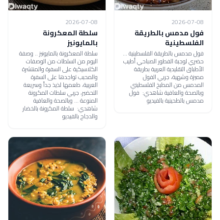
2026-07-08
2026-07-08
فول مدمس بالطريقة
سلطة المعكرونة
الفلسطينية
بالمايونيز
فول مدمس بالطريقة الفلسطينية ...
سلطة المعكرونة بالمايونيز .. وصفة
حضري لوجبة الفطور الصباحي أطيب
اليوم من السلطات من الوصفات
الأطباق التقليدية العربية بطريقة
الكلاسيكية على السفرة والمنتشرة
مميزة وشهية، جربي الفول
والمحبب تواجدها على السفرة
المدمس من المطبخ الفلسطيني
العربية، طعمها لذيذ جداً وسريعة
وبالصحة والعافية شاهدي: فول
التحضير، جربي سلطات المكرونة
مدمس بالطحينية بالفيديو
المنوعة ... وبالصحة والعافية
شاهدي: سلطة المكرونة بالخضار
والدجاج بالفيديو