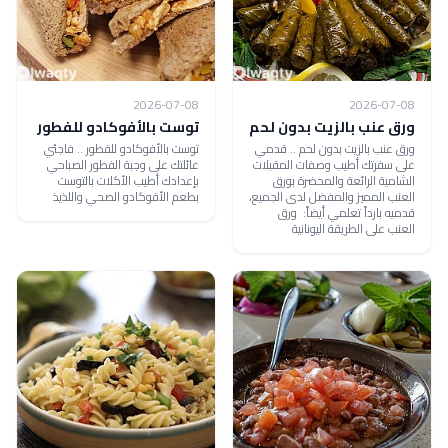
2026-07-08
2026-07-08
ورق عنب بالزيت بدون لحم
توست بالأفوكادو للفطور
ورق عنب بالزيت بدون لحم .. قدمي
توست بالأفوكادو للفطور .. فاجئي
على سفرتك أطيب وصفات المقبلات
عائلتك على وجبة الفطور الصباحي
الشامية الرائعة والمحضرة بورق
بإعدادك أطيب الأكلات بالتوست
العنب المميز والمفضل لدى الجميع،
بطعم الأفوكادو الصحي واللذيذ
قدميه بارداً تعلمي أيضاً: ورق
العنب على الطريقة اليونانية