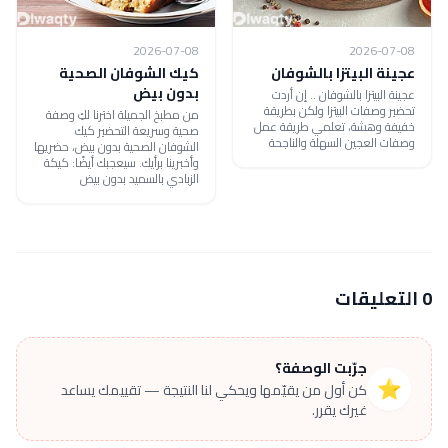
2026-07-08
2026-07-08
عجينة البيتزا بالشوفان
كيك الشوفان الصحية
بدون بيض
عجينة البيتزا بالشوفان .. إن أردت
تحضير وصفات البيتزا ولكن بطريقة
من مطبخ الجميلة اخترنا لكِ وصفة
خفيفة وهشة، تعلمي طريقة عمل
صحية وسريعة التحضير كيك
وصفات العجين السهلة والناجحة
الشوفان الصحية بدون بيض، حضريها
وأخبرينا برأيك. سيعجبك أيضًا: كيكة
الزبادي بالسميد بدون بيض
0 التعليقات
جرّبت الوصفة؟
⭐
كن أول من يقيّمها ويحكي لنا النتيجة — تقييمك يساعد
غيرك يقرر.