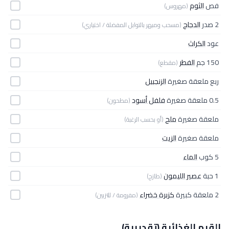
فص
الثوم
(مهروس)
2 صدر
الدجاج
(مسحب ومبهر بالتوابل المفضلة / اختياري)
عود
الكراث
150 جم
الفطر
(مقطع)
ربع ملعقة صغيرة
الزنجبيل
0.5 ملعقة صغيرة
فلفل أسود
(مطحون)
ملعقة صغيرة
ملح
(أو بحسب الرغبة)
ملعقة صغيرة
الزيت
5 كوب
الماء
1 حبة
عصير الليمون
(طازج)
2 ملعقة كبيرة
كزبرة خضراء
(مفرومة / للتزيين)
القيم الغذائية (تقديرية)