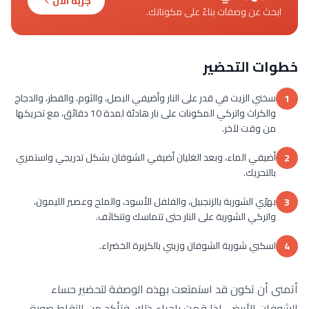
جربه الآن
ابحث عن وصفات بناءً على مكوناتك.
خطوات التحضير
سخني الزيت في قدر على النار وأضيفي البصل، والثوم، والفطر، والدجاج
1
والكراث واتركي المكونات على نار هادئة لمدة 10 دقائق، مع تحريكها
من وقت لآخر.
أضيفي الماء، وبعد الغليان أضيفي الشوفان بشكل تدريجي واستمري
2
بالتحريك.
بهرّي الشوربة بالزنجبيل، والفلفل الأسود، والملح وعصير الليمون،
3
واتركي الشوربة على النار حتى تتماسك وتتكاثف.
اسكبي شوربة الشوفان وزيني بالكزبرة الخضراء.
4
أتمنى أن تكون قد استمتعت بهذه الوصفة لتحضير حساء
الشوفان الأبيض. إذا قمت بإجراء ذلك، فتأكد من التقاط صورة