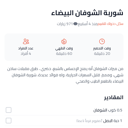
شوربة الشوفان البيضاء
منذ 4 أسابيع
971 زيارات
سجّل دخولك للتقييم
وقت التحضير
وقت الطهي
عدد الافراد
20 دقيقة
60 دقيقة
4 أفراد
من ميزات الشوفان أنه يمنح الإحساس بالشبع، حضري ، طبق مقبلات ساخن
شهي، ومميز، قليل السعرات الحرارية، وله فوائد عديدة، شوربة الشوفان
البيضاء بالطعم الطيب والصحي
المقادير
0.5 كوب
الشوفان
1 حبة
البصل
(ًمفروم فرماً ناعما)