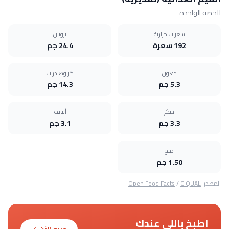
للحصة الواحدة
سعرات حرارية
بروتين
192 سعرة
24.4 جم
دهون
كربوهيدرات
5.3 جم
14.3 جم
سكر
ألياف
3.3 جم
3.1 جم
ملح
1.50 جم
المصدر:
CIQUAL
/
Open Food Facts
اطبخ باللي عندك