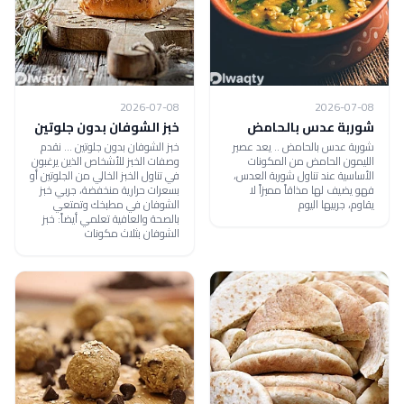
2026-07-08
2026-07-08
شوربة عدس بالحامض
خبز الشوفان بدون جلوتين
شوربة عدس بالحامض .. يعد عصير
خبز الشوفان بدون جلوتين ... نقدم
الليمون الحامض من المكونات
وصفات الخبز للأشخاص الذين يرغبون
الأساسية عند تناول شوربة العدس،
في تناول الخبز الخالي من الجلوتين أو
فهو يضيف لها مذاقاً مميزاً لا
بسعرات حرارية منخفضة، جربي خبز
يقاوم، جربيها اليوم
الشوفان في مطبخك وتمتعي
بالصحة والعافية تعلمي أيضاً: خبز
الشوفان بثلاث مكونات