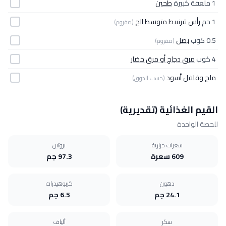
1 ملعقة كبيرة
طحين
1 جم
رأس قرنبيط متوسط الح
(مفروم)
0.5 كوب
بصل
(مفروم)
4 كوب
مرق دجاج أو مرق خضار
ملح وفلفل أسود
(حسب الذوق)
القيم الغذائية (تقديرية)
للحصة الواحدة
سعرات حرارية
بروتين
609 سعرة
97.3 جم
دهون
كربوهيدرات
24.1 جم
6.5 جم
سكر
ألياف