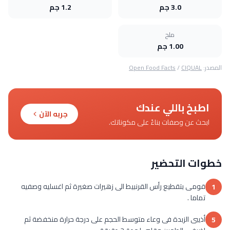
3.0 جم
1.2 جم
ملح
1.00 جم
المصدر:
CIQUAL
/
Open Food Facts
اطبخ باللي عندك
جربه الآن
ابحث عن وصفات بناءً على مكوناتك.
خطوات التحضير
قومى بتقطيع رأس القرنبيط الى زهيرات صغيرة ثم اغسليه وصفيه
1
تماما .
أذيبى الزبدة فى وعاء متوسط الحجم على درجة حرارة منخفضة ثم
5