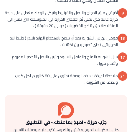
اضيفى الطحين وقلبي لمدة 2 دقيقة .
أضيفي مرق الدجاج والبصل والقرنبيط واتركى الوعاء مغطى على درجة
9
حرارة عالية حتى يغلى ثم اخفضى الحرارة الى المتوسطة التى تميل الى
المنخفضة حتى تنضج الخضروات ( حوالى 20 دقيقة ) .
قومى بهرس الشوربة بعد أن تنضج باستخدام الهاند بليندر ( خلاط اليد
13
الكهربائى ) حتى تصبح بدون تكتلات .
تتبل الشوربة بالملح والفلفل الاسود وتُزين بالبصل الأخضر المفروم
17
وتُقدم فورا .
ملاحظة لذيذة : هذه الوصفة تحتوى على 80 كالورى لكل كوب
21
ونصف من الشوربة .
جرّب ميزة «اطبخ بما عندك» في التطبيق
اكتب المكونات الموجودة في بيتك وهنقترح عليك وصفات تناسبها