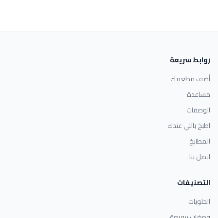
روابط سريعة
أضف مطعمك
مساعدة
الوصفات
اطبخ باللي عندك
المطابخ
اتصل بنا
التصنيفات
الحلويات
وصفات سريعة