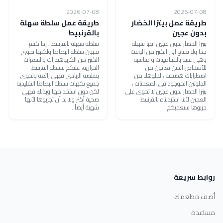
2026-07-08
2026-07-08
طريقة عمل بيتزا الخضار
طريقة عمل سلطة سهلة
بدون عجين
بالقرنبيط
بيتزا الخضار بدون عجين انها سهلة
سلطة سهلة بالقرنبيط ، إذا كنتم
جدا ولا تحتاج الى الكثير من الوقت
تحبون سلطة البطاطا ولكنها تحوي
وهي غنية بالفيتامينات و مناسبة
الكثير من الكربوهيدرات والسعرات
للأشخاص الذين يعانون من
الحرارية، عليكم بسلطة القرنبيط
اضطرابات هضمية ، لخلوهلا من
بصلصة الزبادي فهي رائعة وتحوي
الجلوتين الموجود في المعجنات ،
جميع نكهات سلطة البطاطا التقليدية
بيتزا الخضار بدون عجين لا تحوي على
لكن دون استخدامها وبذلك فهي
العجين لأننا استبدلناه بالقرنبيط
صحية أكثر ولا بد أن تجربوها لأنها
جربوها ستعجبكم .
شهية أيضاً .
روابط سريعة
أضف مطعمك
مساعدة