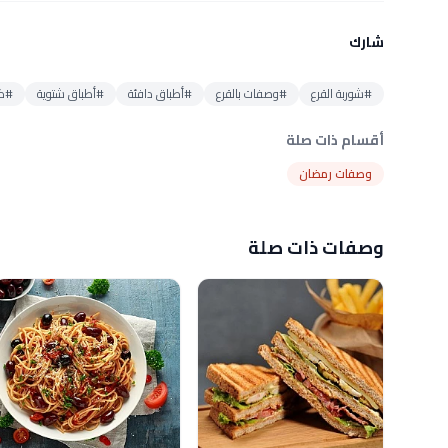
شارك
#شوربة القرع
#وصفات بالقرع
#أطباق دافئة
#أطباق شتوية
#كر
أقسام ذات صلة
وصفات رمضان
وصفات ذات صلة