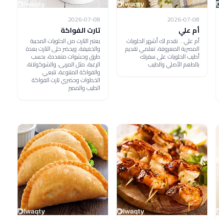
2026-07-08
2026-07-08
أم علي
تارت الفواكة
أم علي .. نقدم لك أشهر الحلويات
يعتبر التارت من الحلويات المحببة
المصرية المعروفة، تعلمي تقديم
والخفيفة، ويحضر حلى التارت بعدة
أطيب الحلويات على سفرتك
طرق وحشوات متعددة، بحسب
بالطعم الأصلي والطيب
الرغبة، مثل المربى، والشوكولاتة،
والفواكة المتنوعة، تتبعي
الخطوات وحضري تارت الفواكة
الطيب والمميز