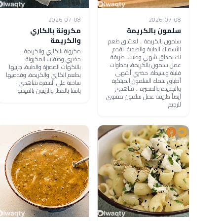
2026-07-08
2026-07-08
سلمون بالكريمة
مكرونة بالكاري
والكريمة
سلمون بالكريمة .. لعشاق طعم
الأسماك الطيبة والصحية، نقدم
مكرونة بالكاري والكريمة..
لك بمذاق شهي وطيب، طريقة
حضري وصفات المكرونة
عمل سلمون بالكريمة، بخطوات
بالنكهات المميزة والطيبة، جربيها
قليلة وبسيطة، حضري أشهى
بطعم الكاري والكريمة، وقدميها
أطباق سمك السلمون المبتكرة
ساخنة على السفرة شاهدي:
والجديدة والمميزة .. شاهدي
باستا بالفطر والزيتون بالفيديو
أيضاً طريقة عمل سلمون مشوي
للرجيم