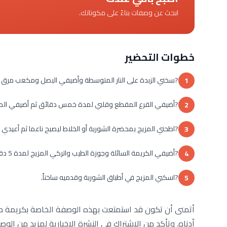
ابحث عن وصفات بناءً على مكوناتك.
خطوات التحضير
?سخني الزبدة على النار المتوسطة وأضيفي البصل ومكعب مرق ال
1
?أضيفي القرع المقطع وقلبي لمدة خمس دقائق ثم أضيفي الماء وغطي القدر واتركيه لمدة 15
2
?اطحني المزيج بمحضرة الشوربة أو الخلاط ليصبح ناعما ثم أعيدي ال
3
?أضيفي الكريمة السائلة وجوزة الطيب واتركي المزيج لمدة 5 دقائق على النار.
4
?اسكبي المزيج في أطباق الشوربة وقدميه ساخناً.
5
أتمنى أن تكون قد استمتعت بهذه الوصفة الخاصة بكريمة حساء
أدناه. وتأكد من الاشتراك في النشرة الإخبارية لمزيد من الوص