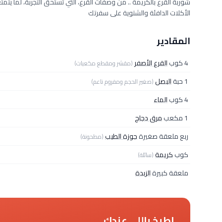
شوربة القرع بالكريمة .. من وصفات القرع، التي تستحق التجربة، لما 
الأكلات الدافئة والشتوية على سفرتك
المقادير
4 كوب
القرع الأصفر
(مقشر ومقطع مكعبات)
1 حبة
البصل
(صغير الحجم ومفروم ناعم)
4 كوب
الماء
1 مكعب
مرق دجاج
ربع ملعقة صغيرة
جوزة الطيب
(مطحونة)
كوب
كريمة
(سائلة)
ملعقة كبيرة
الزبدة
اطبخ باللي عندك