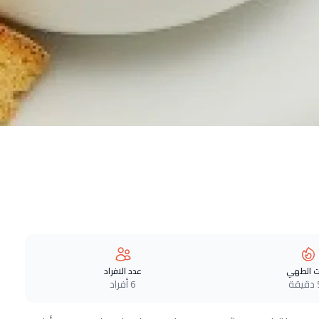
 الطهي
عدد الافراد
ة
6 أفراد