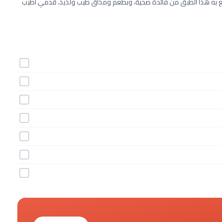
يتمتع به هذا الطبق من فائدة صحية، وبطعم ومذاق طيب ولذيذ، قدمي أطيب