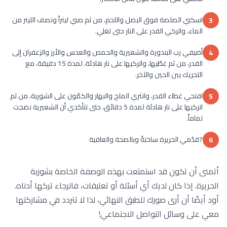
اسكبي الصلصة فوق البصل واللحم، من ثم صبي ليتراً ونصف الليتر من
3
الماء، واتركي القدر على النار حتى تغلي.
أضيفي رب البندورة والشعيرية والحمص والعدس والأرز والزعفران إلى
4
القدر، من ثم غطّيها، واتركيها على نار هادئة، لمدة 15 دقيقة، مع
التحريك بين الحين والآخر.
افتحي غطاء القدر، وانثري الملح والبهار والكمّون على الشوربة، من ثم
5
اتركيها على نار هادئة لمدة 5 دقائق، حتى تتأكدي أن الشعيرية نضجت
تماماً.
?قدّمي الحريرة ساخنةً وبالصحة والعافية
6
أتمنى أن تكون قد استمتعت بهذه الوصفة الخاصة بشوربة
الحريرة. إذا كان لديك أي أسئلة أو تعليقات، فالرجاء تركها أدناه.
أود أيضًا أن أرى صورك للطبق النهائي، لذا لا تتردد في مشاركتها
معي على وسائل التواصل الاجتماعي!