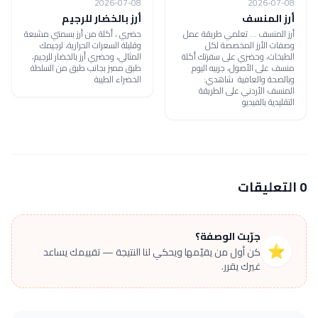
2026-07-08
2026-07-08
أرز المنسف
أرز بالخضار للرجيم
أرز المنسف ... تعلمي طريقة عمل
حضري ، أكلة من أرز بسمتي مشبعة
وصفات الأرز المخصصة لكل
وقليلة السعرات الحرارية، لرجيمك
الطبخات، وحضري على سفرتك أكلة
المثالي، وحضري أرز بالخضار للرجيم،
منسف على الأصول، جربيه اليوم
طبق مميز بجانب طبق من السلطة
وبالصحة والعافية شاهدي:
الخضراء الطيبة
المنسف الأردني على الطريقة
التقليدية بالفيديو
0 التعليقات
جرّبت الوصفة؟
⭐
كن أول من يقيّمها ويحكي لنا النتيجة — تقييمك يساعد
غيرك يقرر.