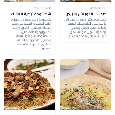
2026-07-08
2026-07-08
كلوب ساندويتش بالبيض
شكشوكة تركية للعشاء
كلوب ساندويتش بالبيض .. نقدم لكِ ،
شكشوكة تركية للعشاء ... جهزي
طريقة عمل الساندويشات السهلة
أطيب الوصفات الشهية على وجبة
والطيبة، جربيها بالبيض وتمتعي
العشاء، وقدمي الأطباق التركية
بوجبة ولا أشهى منها شاهدي:
المشهورة واللذيذة، جربي
كلوب ساندويش بالدجاج بالفيديو
الشكشوكة السهلة والسريعة،
وتمتعي بطعمها مع العائلة
شاهدي: طاجن الشكشوكة
بالفيديو