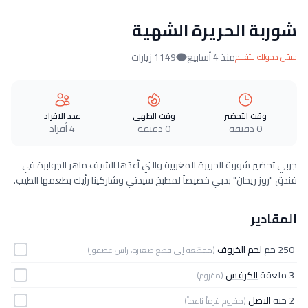
شوربة الحريرة الشهية
منذ 4 أسابيع
1149 زيارات
سجّل دخولك للتقييم
وقت التحضير
وقت الطهي
عدد الافراد
0 دقيقة
0 دقيقة
4 أفراد
جربي تحضير شوربة الحريرة المغربية والتي أعدّها الشيف ماهر الجوابرة في
فندق "روز ريحان" بدبي خصيصاً لمطبخ سيدتي وشاركينا رأيك بطعمها الطيب.
المقادير
250 جم
لحم الخروف
(مقطّعة إلى قطع صغيرة، راس عصفور)
3 ملعقة
الكرفس
(مفروم)
2 حبة
البصل
(مفروم فرماً ناعماً)