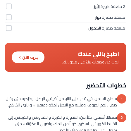
2 ملعقة كبيرة
الأرز
ملعقة صغيرة
بهار
ملعقة صغيرة
الكمون
اطبخ باللي عندك
جربه الآن
ابحث عن وصفات بناءً على مكوناتك.
خطوات التحضير
سخني السمن، في قدر، على النار. من أضيفي البصل، وحرّكيه حتى يذبل.
1
ضعي لحم الخروف، وقلّبيه مع البصل لمدّة دقيقتين، وانثري الكركم.
بعدها، أضيفي، كلاً من: البندورة والكزبرة والبقدونس والكرفس، إلى
2
الخلاط الكهربائي. اسكبي كوباً من الماء، واضربي المكوّنات، حتى
تحصلي على صلصة بلون مائل للأخضر.