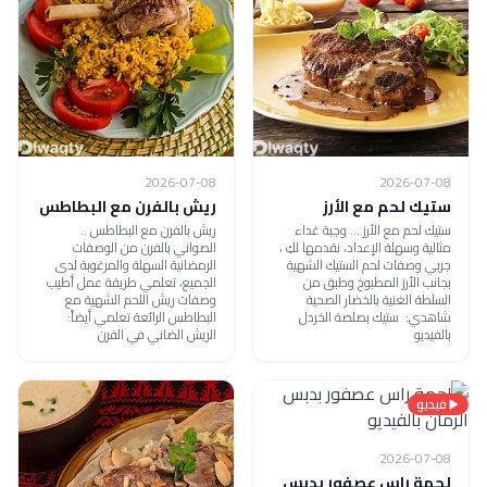
2026-07-08
2026-07-08
ستيك لحم مع الأرز
ريش بالفرن مع البطاطس
ستيك لحم مع الأرز ... وجبة غداء
ريش بالفرن مع البطاطس ..
مثالية وسهلة الإعداد، نقدمها لكِ ،
الصواني بالفرن من الوصفات
جربي وصفات لحم الستيك الشهية
الرمضانية السهلة والمرغوبة لدى
بجانب الأرز المطبوخ وطبق من
الجميع، تعلمي طريقة عمل أطيب
السلطة الغنية بالخضار الصحية
وصفات ريش اللحم الشهية مع
شاهدي: ستيك بصلصة الخردل
البطاطس الرائعة تعلمي أيضاً:
بالفيديو
الريش الضاني في الفرن
فيديو
2026-07-08
لحمة راس عصفور بدبس