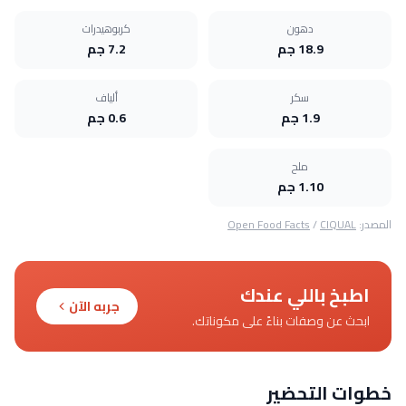
دهون
كربوهيدرات
18.9 جم
7.2 جم
سكر
ألياف
1.9 جم
0.6 جم
ملح
1.10 جم
المصدر:
CIQUAL
/
Open Food Facts
اطبخ باللي عندك
جربه الآن
ابحث عن وصفات بناءً على مكوناتك.
خطوات التحضير