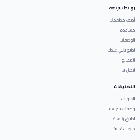
روابط سريعة
أضف مطعمك
مساعدة
الوصفات
اطبخ باللي عندك
المطابخ
اتصل بنا
التصنيفات
الحلويات
وصفات سريعة
اطباق رئيسية
حلويات غربية