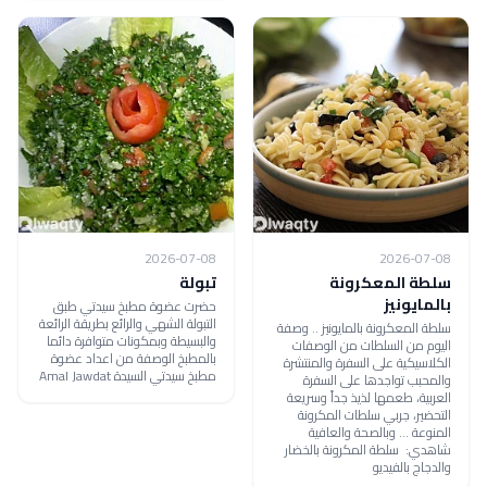
2026-07-08
2026-07-08
سلطة المعكرونة
تبولة
بالمايونيز
حضرت عضوة مطبخ سيدتي طبق
التبولة الشهي والرائع بطريقة الرائعة
سلطة المعكرونة بالمايونيز .. وصفة
والبسيطة وبمكونات متوافرة دائما
اليوم من السلطات من الوصفات
بالمطبخ الوصفة من اعداد عضوة
الكلاسيكية على السفرة والمنتشرة
مطبخ سيدتي السيدة Amal Jawdat
والمحبب تواجدها على السفرة
العربية، طعمها لذيذ جداً وسريعة
التحضير، جربي سلطات المكرونة
المنوعة ... وبالصحة والعافية
شاهدي: سلطة المكرونة بالخضار
والدجاج بالفيديو