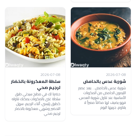
2026-07-08
2026-07-08
شوربة عدس بالحامض
سلطة المعكرونة بالخضار
لرجيم صحي
شوربة عدس بالحامض .. يعد عصير
الليمون الحامض من المكونات
حضرنا لك في مطبخ سيدتي طبق
الأساسية عند تناول شوربة العدس،
سلطة غني بالمكونات يمكنك تناوله
فهو يضيف لها مذاقاً مميزاً لا
كطبق رئيسي، أثناء الرجيم، سهل
يقاوم، جربيها اليوم
التحضير وشهي معكرونة بالخضار
لرجيم صحي