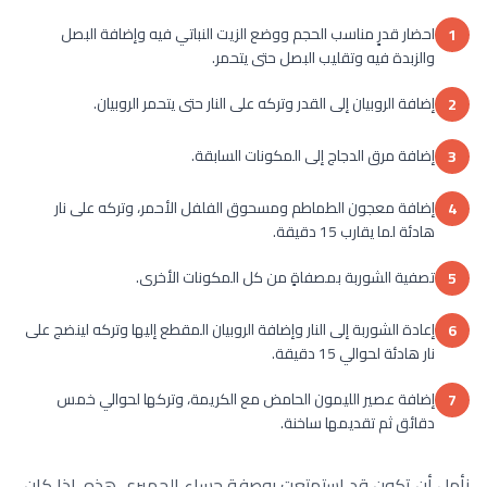
احضار قدرٍ مناسب الحجم ووضع الزيت النباتي فيه وإضافة البصل
1
والزبدة فيه وتقليب البصل حتى يتحمر.
إضافة الروبيان إلى القدر وتركه على النار حتى يتحمر الروبيان.
2
إضافة مرق الدجاج إلى المكونات السابقة.
3
إضافة معجون الطماطم ومسحوق الفلفل الأحمر، وتركه على نار
4
هادئة لما يقارب 15 دقيقة.
تصفية الشوربة بمصفاةٍ من كل المكونات الأخرى.
5
إعادة الشوربة إلى النار وإضافة الروبيان المقطع إليها وتركه لينضج على
6
نار هادئة لحوالي 15 دقيقة.
إضافة عصير الليمون الحامض مع الكريمة، وتركها لحوالي خمس
7
دقائق ثم تقديمها ساخنة.
نأمل أن تكون قد استمتعت بوصفة حساء الجمبري هذه. إذا كان