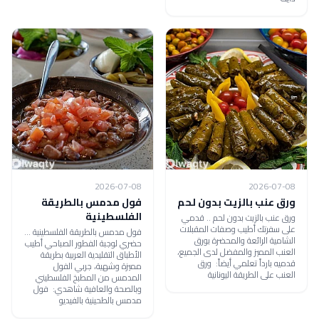
2026-07-08
2026-07-08
ورق عنب بالزيت بدون لحم
فول مدمس بالطريقة
الفلسطينية
ورق عنب بالزيت بدون لحم .. قدمي
على سفرتك أطيب وصفات المقبلات
فول مدمس بالطريقة الفلسطينية ...
الشامية الرائعة والمحضرة بورق
حضري لوجبة الفطور الصباحي أطيب
العنب المميز والمفضل لدى الجميع،
الأطباق التقليدية العربية بطريقة
قدميه بارداً تعلمي أيضاً: ورق
مميزة وشهية، جربي الفول
العنب على الطريقة اليونانية
المدمس من المطبخ الفلسطيني
وبالصحة والعافية شاهدي: فول
مدمس بالطحينية بالفيديو