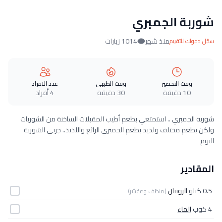
شوربة الجمبري
منذ شهر
1014 زيارات
سجّل دخولك للتقييم
وقت التحضير
وقت الطهي
عدد الافراد
10 دقيقة
30 دقيقة
4 أفراد
شوربة الجمبري .. استمتعي بطعم أطيب المقبلات الساخنة من الشوربات
ولكن بطعم مختلف ولذيذ بطعم الجمبري الرائع واللذيذ.. جربي الشوربة
اليوم
المقادير
0.5 كيلو
الروبيان
(منظف ومقشر)
4 كوب
الماء