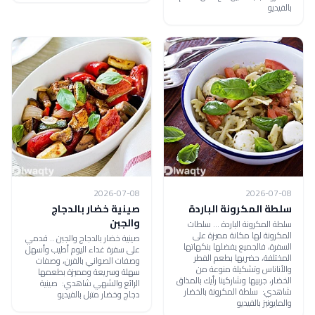
بالفيديو
2026-07-08
2026-07-08
سلطة المكرونة الباردة
صينية خضار بالدجاج
والجبن
سلطة المكرونة الباردة ... سلطات
المكرونة لها مكانة مميزة على
صينية خضار بالدجاج والجبن .. قدمي
السفرة، فالجميع يفضلها بنكهاتها
على سفرة غداء اليوم أطيب وأسهل
المختلفة، حضريها بطعم الفطر
وصفات الصواني بالفرن، وصفات
والأناناس وتشكيلة منوعة من
سهلة وسريعة ومميزة بطعمها
الخضار، جربيها وشاركينا رأيك بالمذاق
الرائع والشهي شاهدي: صينية
شاهدي: سلطة المكرونة بالخضار
دجاج وخضار متبل بالفيديو
والمايونيز بالفيديو