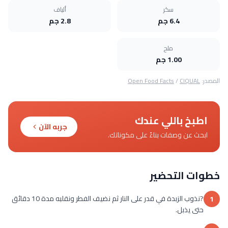
سكر
ألياف
6.4 جم
2.8 جم
ملح
1.00 جم
المصدر:
CIQUAL
/
Open Food Facts
اطبخ باللي عندك
جربه الآن
ابحث عن وصفات بناءً على مكوناتك.
خطوات التحضير
?نذوب الزبدة في قدر على النار ثم نضيف الفطر ونقلبه مدة 10 دقائق
1
حتى يذبل.