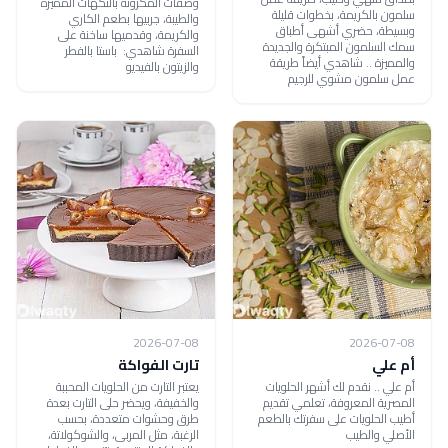
وصفات المكرونة بالنكهات المميزة
سلمون بالكريمة، بخطوات قليلة
والطيبة، جربيها بطعم الكاري
وبسيطة، حضري أشهى أطباق
والكريمة، وقدميها ساخنة على
سمك السلمون المبتكرة والجديدة
السفرة شاهدي: باستا بالفطر
والمميزة .. شاهدي أيضاً طريقة
والزيتون بالفيديو
عمل سلمون مشوي للرجيم
2026-07-08
2026-07-08
أم علي
تارت الفواكة
أم علي .. نقدم لك أشهر الحلويات
يعتبر التارت من الحلويات المحببة
المصرية المعروفة، تعلمي تقديم
والخفيفة، ويحضر حلى التارت بعدة
أطيب الحلويات على سفرتك بالطعم
طرق وحشوات متعددة، بحسب
الأصلي والطيب
الرغبة، مثل المربى، والشوكولاتة،