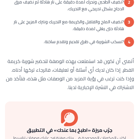
?نضيف الطحين ونحرك لمدة دقيقة على نار هادئة ثم نضيف مرق
2
الدجاج بشكل تدريجي مع التحريك.
?نضيف الملح والفلفل والكريمة مع التحريك ونترك المزيج على نار
3
هادئة حتى يغلي لمدة دقيقة.
?نسكب الشوربة في طبق تقديم وتقدم ساخنة.
4
أتمنى أن تكون قد استمتعت بهذه الوصفة لتحضير شوربة كريمة
الفطر. إذا كان لديك أي أسئلة أو تعليقات، فالرجاء تركها أدناه.
وإذا كنت ترغب في رؤية المزيد من الوصفات مثل هذه، فتأكد من
الاشتراك في النشرة الإخبارية لدينا.
جرّب ميزة «اطبخ بما عندك» في التطبيق
اكتب المكونات الموجودة في بيتك وهنقترح عليك وصفات تناسبها