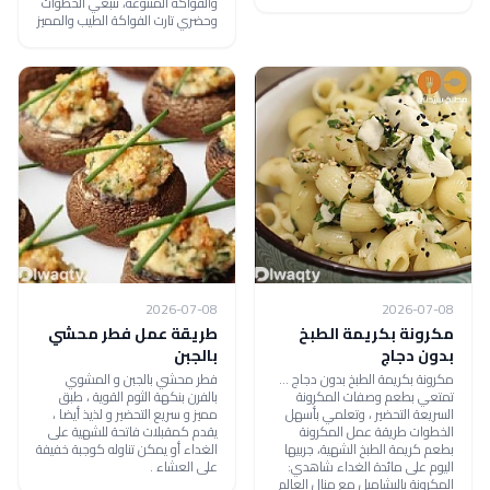
والفواكة المتنوعة، تتبعي الخطوات
وحضري تارت الفواكة الطيب والمميز
2026-07-08
2026-07-08
مكرونة بكريمة الطبخ
طريقة عمل فطر محشي
بدون دجاج
بالجبن
مكرونة بكريمة الطبخ بدون دجاج ...
فطر محشي بالجبن و المشوي
تمتعي بطعم وصفات المكرونة
بالفرن بنكهة الثوم القوية ، طبق
السريعة التحضير ، وتعلمي بأسهل
مميز و سريع التحضير و لذيذ أيضا ،
الخطوات طريقة عمل المكرونة
يقدم كمقبلات فاتحة للشهية على
بطعم كريمة الطبخ الشهية، جربيها
الغداء أو يمكن تناوله كوجبة خفيفة
اليوم على مائدة الغداء شاهدي:
على العشاء .
المكرونة بالبشاميل مع منال العالم