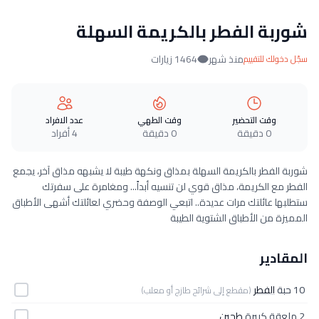
شوربة الفطر بالكريمة السهلة
منذ شهر
1464 زيارات
سجّل دخولك للتقييم
وقت التحضير
وقت الطهي
عدد الافراد
0 دقيقة
0 دقيقة
4 أفراد
شوربة الفطر بالكريمة السهلة بمذاق ونكهة طيبة لا يشبهه مذاق آخر، يجمع
الفطر مع الكريمة، مذاق قوي لن تنسيه أبداً... ومغامرة على سفرتك
ستطلبها عائلتك مرات عديدة.. اتبعي الوصفة وحضري لعائلتك أشهى الأطباق
المميزة من الأطباق الشتوية الطيبة
المقادير
10 حبة
الفطر
(مقطع إلى شرائح طازج أو معلب)
2 ملعقة كبيرة
طحين