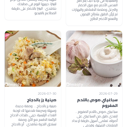
والتقليدية في تركيا حيث يتم طبخ
للبيتزا، جربيها اليوم في مطبخك
العدس الأحمر مع مرق الخضار
شاهدي: البيتزا بالخضار على طريقة
والبرغل وصلصة الطماطم والبهارات
المطاعم بالفيديو
ثم يُزيَّن الطبق بشرائح الليمون
والنعنع الأخضر الطازج .
2026-07-30
2026-07-29
سباغيتي صوص باللحم
صينية رز بالدجاج
المفروم
صينية رز بالدجاج ... وصفة جديدة
وسهلة وسريعة نقدمها لك لوجبة
سباغيتي صوص باللحم المفروم ..
الغداء الرئيسية، جربي طبخات الدجاج
لتعدي طبق من السباغيتي على
الرائعة الطعم مع الأرز، وصفة
أصوله، تعلمي أسهل طريقة لإعداد
تستحق التجربة شاهدي: أرز بالدجاج
الصلصات الشهية، وقدمي