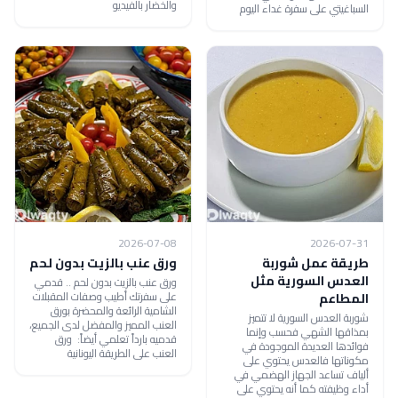
والخضار بالفيديو
السباغيتي على سفرة غداء اليوم
2026-07-08
2026-07-31
طريقة عمل شوربة
ورق عنب بالزيت بدون لحم
العدس السورية مثل
ورق عنب بالزيت بدون لحم .. قدمي
على سفرتك أطيب وصفات المقبلات
المطاعم
الشامية الرائعة والمحضرة بورق
شوربة العدس السورية لا تتميز
العنب المميز والمفضل لدى الجميع،
بمذاقها الشهي فحسب وإنما
قدميه بارداً تعلمي أيضاً: ورق
فوائدها العديدة الموجودة في
العنب على الطريقة اليونانية
مكوناتها فالعدس يحتوي على
ألياف تساعد الجهاز الهضمي في
أداء وظيفته كما أنه يحتوي على