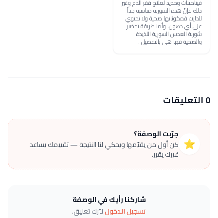
فيتامينات وحديد لعلاج فقر الدم وغير
ذلك فإنّ هذه الشوربة مناسبة جداً
للدايت فمكوناتها صحية ولا تحتوي
على أي دهون، وأما طريقة تحضير
شوربة العدس السورية اللذيذة
والصحية فها هي بالتفصيل .
0 التعليقات
جرّبت الوصفة؟
⭐
كن أول من يقيّمها ويحكي لنا النتيجة — تقييمك يساعد
غيرك يقرر.
شاركنا رأيك في الوصفة
تسجيل الدخول
لترك تعليق.