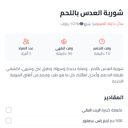
شوربة العدس باللحم
منذ شهر
1076 زيارات
سجّل دخولك للتقييم
وقت التحضير
وقت الطهي
عدد الافراد
10 دقيقة
30 دقيقة
5 أفراد
شوربة العدس باللحم .. وصفة جديدة وسهلة، وطبق غني وشهي، اكتشفي
طريقة التحضير، وأعدي لعائلتك كل ما هو طيب ومميز من أطباق الشوربة
اللذيذة
المقادير
ملعقة كبيرة
الزيت النباتي
500 جم
لحم راس عصفور