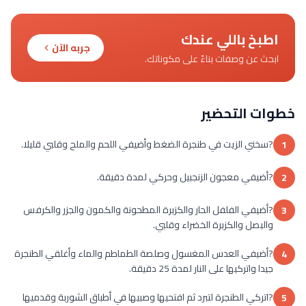
اطبخ باللي عندك
جربه الآن
ابحث عن وصفات بناءً على مكوناتك.
خطوات التحضير
?سخني الزيت في طنجرة الضغط وأضيفي اللحم والملح وقلبي قليلا.
1
?أضيفي معجون الزنجبيل وحركي لمدة دقيقة.
2
?أضيفي الفلفل الحار والكزبرة المطحونة والكمون والجزر والكرفس
3
والبصل والكزبرة الخضراء وقلبي.
?أضيفي العدس المغسول وصلصة الطماطم والماء وأغلقي الطنجرة
4
جيدا واتركيها على النار لمدة 25 دقيقة.
?اتركي الطنجرة لتبرد ثم افتحيها وصبيها في أطباق الشوربة وقدميها
5