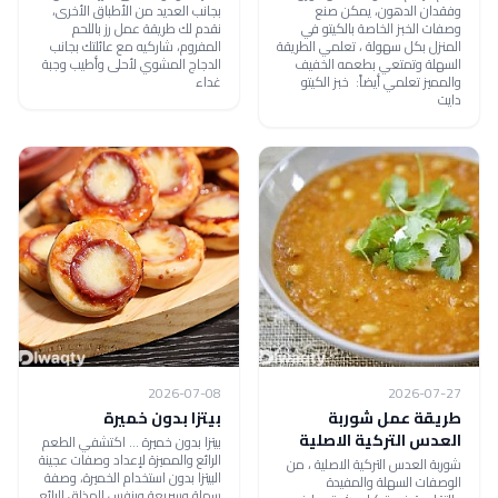
وفقدان الدهون، يمكن صنع
بجانب العديد من الأطباق الأخرى،
وصفات الخبز الخاصة بالكيتو في
نقدم لك طريقة عمل رز باللحم
المنزل بكل سهولة ، تعلمي الطريقة
المفروم، شاركيه مع عائلتك بجانب
السهلة وتمتعي بطعمه الخفيف
الدجاج المشوي لأحلى وأطيب وجبة
والمميز تعلمي أيضاً: خبز الكيتو
غداء
دايت
2026-07-08
2026-07-27
طريقة عمل شوربة
بيتزا بدون خميرة
العدس التركية الاصلية
بيتزا بدون خميرة ... اكتشفي الطعم
الرائع والمميزة لإعداد وصفات عجينة
شوربة العدس التركية الاصلية ، من
البيتزا بدون استخدام الخميرة، وصفة
الوصفات السهلة والمفيدة
سهلة وسريعة وبنفس المذاق الرائع