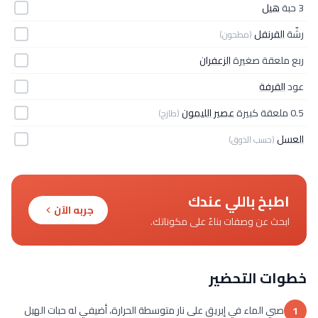
3 حبة
هيل
رشّة
القرنفل
(مطحون)
ربع ملعقة صغيرة
الزعفران
عود
القرفة
0.5 ملعقة كبيرة
عصير الليمون
(طازج)
العسل
(حسب الذوق)
اطبخ باللي عندك
جربه الآن
ابحث عن وصفات بناءً على مكوناتك.
خطوات التحضير
صبي الماء في إبريق على نار متوسطة الحرارة، أضيفي له حبات الهيل
1