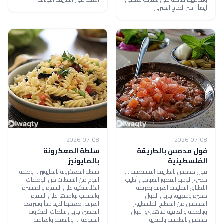
أيضاً: خبز الصاج المنزلي
2026-07-08
2026-07-08
فول مدمس بالطريقة
سلطة المعكرونة
الفلسطينية
بالمايونيز
فول مدمس بالطريقة الفلسطينية ...
سلطة المعكرونة بالمايونيز .. وصفة
حضري لوجبة الفطور الصباحي أطيب
اليوم من السلطات من الوصفات
الأطباق التقليدية العربية بطريقة
الكلاسيكية على السفرة والمنتشرة
مميزة وشهية، جربي الفول
والمحبب تواجدها على السفرة
المدمس من المطبخ الفلسطيني
العربية، طعمها لذيذ جداً وسريعة
وبالصحة والعافية شاهدي: فول
التحضير، جربي سلطات المكرونة
مدمس بالطحينية بالفيديو
المنوعة ... وبالصحة والعافية