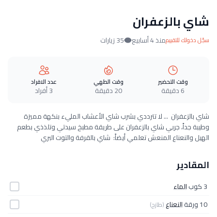
شاي بالزعفران
منذ 4 أسابيع
35 زيارات
سجّل دخولك للتقييم
وقت التحضير
وقت الطهي
عدد الافراد
6 دقيقة
20 دقيقة
3 أفراد
شاي بالزعفران ... لا تترددي بشرب شاي الأعشاب المليء بنكهة مميزة
وطيبة جداً، جربي شاي بالزعفران على طريقة مطبخ سيدتي وتلذذي بطعم
الهيل والنعناع المنعش تعلمي أيضاً: شاي بالقرفة والتوت البري
المقادير
3 كوب
الماء
10 ورقة
النعناع
(طازج)