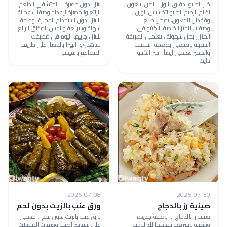
خبز الكيتو بدقيق اللوز ... لمن يتبعون
بيتزا بدون خميرة ... اكتشفي الطعم
نظام الرجيم الكيتو لتخسيس الوزن
الرائع والمميزة لإعداد وصفات عجينة
وفقدان الدهون، يمكن صنع
البيتزا بدون استخدام الخميرة، وصفة
وصفات الخبز الخاصة بالكيتو في
سهلة وسريعة وبنفس المذاق الرائع
المنزل بكل سهولة ، تعلمي الطريقة
للبيتزا، جربيها اليوم في مطبخك
السهلة وتمتعي بطعمه الخفيف
شاهدي: البيتزا بالخضار على طريقة
والمميز تعلمي أيضاً: خبز الكيتو
المطاعم بالفيديو
دايت
2026-07-08
2026-07-30
صينية رز بالدجاج
ورق عنب بالزيت بدون لحم
صينية رز بالدجاج ... وصفة جديدة
ورق عنب بالزيت بدون لحم .. قدمي
وسهلة وسريعة نقدمها لك لوجبة
على سفرتك أطيب وصفات المقبلات