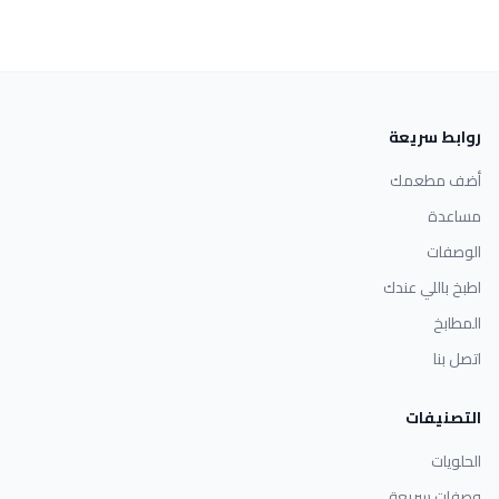
روابط سريعة
أضف مطعمك
مساعدة
الوصفات
اطبخ باللي عندك
المطابخ
اتصل بنا
التصنيفات
الحلويات
وصفات سريعة