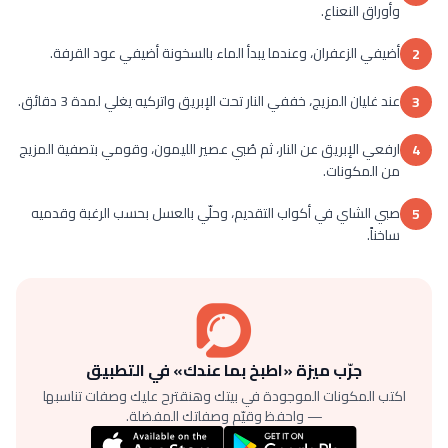
وأوراق النعناع.
أضيفي الزعفران، وعندما يبدأ الماء بالسخونة أضيفي عود القرفة.
2
عند غليان المزيج، خففي النار تحت الإبريق واتركيه يغلي لمدة 3 دقائق.
3
ارفعي الإبريق عن النار، ثم صُبي عصير الليمون، وقومي بتصفية المزيج
4
من المكونات.
صبي الشاي في أكواب التقديم، وحلّي بالعسل بحسب الرغبة وقدميه
5
ساخناً.
جرّب ميزة «اطبخ بما عندك» في التطبيق
اكتب المكونات الموجودة في بيتك وهنقترح عليك وصفات تناسبها
— واحفظ وقيّم وصفاتك المفضلة.