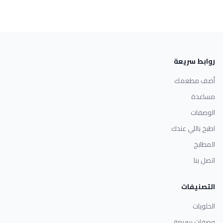
روابط سريعة
أضف مطعمك
مساعدة
الوصفات
اطبخ باللي عندك
المطابخ
اتصل بنا
التصنيفات
الحلويات
وصفات سريعة