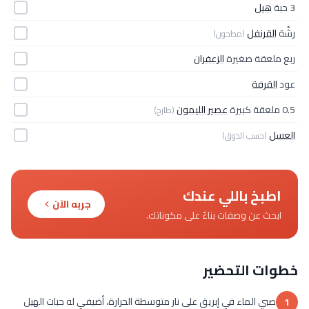
3 حبة
هيل
رشّة
القرنفل
(مطحون)
ربع ملعقة صغيرة
الزعفران
عود
القرفة
0.5 ملعقة كبيرة
عصير الليمون
(طازج)
العسل
(حسب الذوق)
اطبخ باللي عندك
جربه الآن
ابحث عن وصفات بناءً على مكوناتك.
خطوات التحضير
صبي الماء في إبريق على نار متوسطة الحرارة، أضيفي له حبات الهيل
1