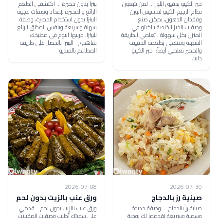
خبز الكيتو بدقيق اللوز ... لمن يتبعون
بيتزا بدون خميرة ... اكتشفي الطعم
نظام الرجيم الكيتو لتخسيس الوزن
الرائع والمميزة لإعداد وصفات عجينة
وفقدان الدهون، يمكن صنع
البيتزا بدون استخدام الخميرة، وصفة
وصفات الخبز الخاصة بالكيتو في
سهلة وسريعة وبنفس المذاق الرائع
المنزل بكل سهولة ، تعلمي الطريقة
للبيتزا، جربيها اليوم في مطبخك
السهلة وتمتعي بطعمه الخفيف
شاهدي: البيتزا بالخضار على طريقة
والمميز تعلمي أيضاً: خبز الكيتو
المطاعم بالفيديو
دايت
2026-07-08
2026-07-30
صينية رز بالدجاج
ورق عنب بالزيت بدون لحم
صينية رز بالدجاج ... وصفة جديدة
ورق عنب بالزيت بدون لحم .. قدمي
وسهلة وسريعة نقدمها لك لوجبة
على سفرتك أطيب وصفات المقبلات