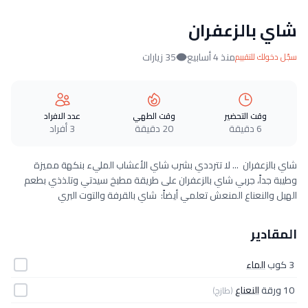
شاي بالزعفران
منذ 4 أسابيع
35 زيارات
سجّل دخولك للتقييم
وقت التحضير
وقت الطهي
عدد الافراد
6 دقيقة
20 دقيقة
3 أفراد
شاي بالزعفران ... لا تترددي بشرب شاي الأعشاب المليء بنكهة مميزة
وطيبة جداً، جربي شاي بالزعفران على طريقة مطبخ سيدتي وتلذذي بطعم
الهيل والنعناع المنعش تعلمي أيضاً: شاي بالقرفة والتوت البري
المقادير
3 كوب
الماء
10 ورقة
النعناع
(طازج)