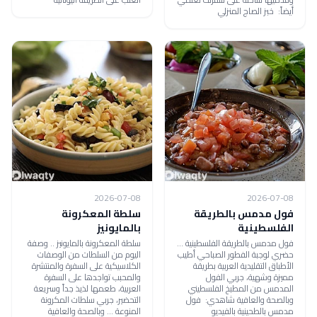
أيضاً: خبز الصاج المنزلي
2026-07-08
2026-07-08
فول مدمس بالطريقة
سلطة المعكرونة
الفلسطينية
بالمايونيز
فول مدمس بالطريقة الفلسطينية ...
سلطة المعكرونة بالمايونيز .. وصفة
حضري لوجبة الفطور الصباحي أطيب
اليوم من السلطات من الوصفات
الأطباق التقليدية العربية بطريقة
الكلاسيكية على السفرة والمنتشرة
مميزة وشهية، جربي الفول
والمحبب تواجدها على السفرة
المدمس من المطبخ الفلسطيني
العربية، طعمها لذيذ جداً وسريعة
وبالصحة والعافية شاهدي: فول
التحضير، جربي سلطات المكرونة
مدمس بالطحينية بالفيديو
المنوعة ... وبالصحة والعافية