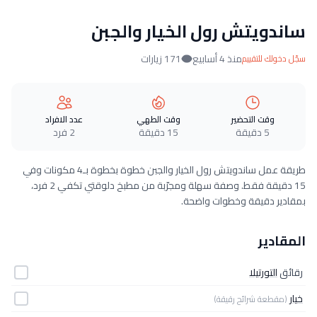
ساندويتش رول الخيار والجبن
منذ 4 أسابيع
171 زيارات
سجّل دخولك للتقييم
وقت التحضير
وقت الطهي
عدد الافراد
5 دقيقة
15 دقيقة
2 فرد
طريقة عمل ساندويتش رول الخيار والجبن خطوة بخطوة بـ4 مكونات وفي
15 دقيقة فقط. وصفة سهلة ومجرّبة من مطبخ دلوقتي تكفي 2 فرد،
بمقادير دقيقة وخطوات واضحة.
المقادير
رقائق
التورتيلا
خيار
(مقطعة شرائح رقيقة)