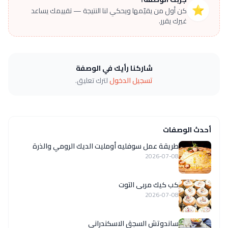
⭐
كن أول من يقيّمها ويحكي لنا النتيجة — تقييمك يساعد
غيرك يقرر.
شاركنا رأيك في الوصفة
تسجيل الدخول
لترك تعليق.
أحدث الوصفات
طريقة عمل سوفليه أومليت الديك الرومي والذرة
2026-07-08
كب كيك مربى التوت
2026-07-08
ساندوتش السجق الاسكندراني