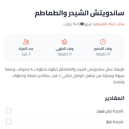
ساندويتش الشيدر والطماطم
منذ شهر
945 زيارات
سجّل دخولك للتقييم
وقت التحضير
وقت الطهي
عدد الافراد
0 دقيقة
0 دقيقة
2 فرد
طريقة عمل ساندويتش الشيدر والطماطم خطوة بخطوة بـ4 مكونات. وصفة
سهلة ومجرّبة من مطبخ دلوقتي تكفي 2 فرد، بمقادير دقيقة وخطوات
واضحة.
المقادير
شريحة
جبن شيدر
شريحة
خيار