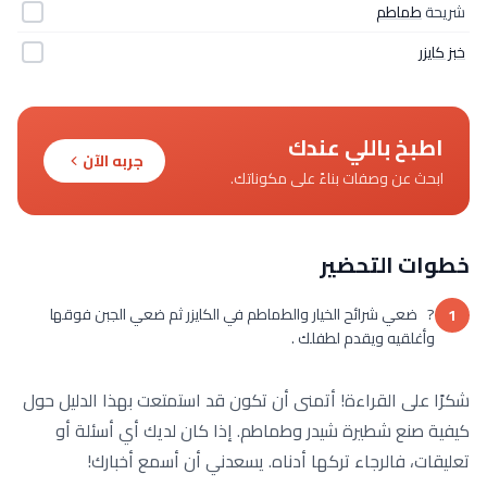
شريحة
طماطم
خبز كايزر
اطبخ باللي عندك
جربه الآن
ابحث عن وصفات بناءً على مكوناتك.
خطوات التحضير
? ضعي شرائح الخيار والطماطم في الكايزر ثم ضعي الجبن فوقها
1
وأغلقيه ويقدم لطفلك .
شكرًا على القراءة! أتمنى أن تكون قد استمتعت بهذا الدليل حول
كيفية صنع شطيرة شيدر وطماطم. إذا كان لديك أي أسئلة أو
تعليقات، فالرجاء تركها أدناه. يسعدني أن أسمع أخبارك!