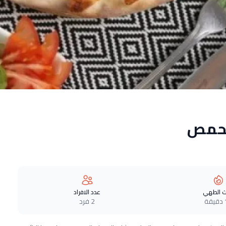
محمص
 الطهي
عدد الافراد
ة
2 فرد