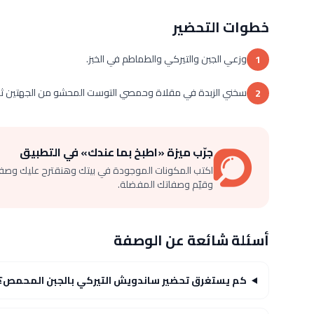
خطوات التحضير
وزعي الجبن والتيركي والطماطم في الخبز.
1
سخني الزبدة في مقلاة وحمصي التوست المحشو من الجهتين ثم 
2
جرّب ميزة «اطبخ بما عندك» في التطبيق
اكتب المكونات الموجودة في بيتك وهنقترح عليك وصف
وقيّم وصفاتك المفضلة.
أسئلة شائعة عن الوصفة
كم يستغرق تحضير ساندويش التيركي بالجبن المحمص؟