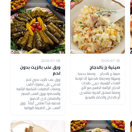
2026-07-08
2026-07-30
صينية رز بالدجاج
ورق عنب بالزيت بدون
لحم
صينية رز بالدجاج ... وصفة جديدة
وسهلة وسريعة نقدمها لك لوجبة
ورق عنب بالزيت بدون لحم ..
الغداء الرئيسية، جربي طبخات
قدمي على سفرتك أطيب
الدجاج الرائعة الطعم مع الأرز،
وصفات المقبلات الشامية الرائعة
وصفة تستحق التجربة شاهدي:
والمحضرة بورق العنب المميز
أرز بالدجاج والخضار بالفيديو
والمفضل لدى الجميع،
قدميه بارداً تعلمي أيضاً: ورق
العنب على الطريقة اليونانية