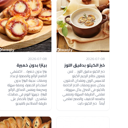
2026-07-08
2026-07-08
خبز الكيتو بدقيق اللوز
بيتزا بدون خميرة
خبز الكيتو بدقيق اللوز ... لمن
بيتزا بدون خميرة ... اكتشفي
يتبعون نظام الرجيم الكيتو
الطعم الرائع والمميزة لإعداد
لتخسيس الوزن وفقدان الدهون،
وصفات عجينة البيتزا بدون
يمكن صنع وصفات الخبز الخاصة
استخدام الخميرة، وصفة سهلة
بالكيتو في المنزل بكل سهولة ،
وسريعة وبنفس المذاق الرائع
تعلمي الطريقة السهلة وتمتعي
للبيتزا، جربيها اليوم في مطبخك
بطعمه الخفيف والمميز تعلمي
شاهدي: البيتزا بالخضار على
أيضاً: خبز الكيتو دايت
طريقة المطاعم بالفيديو