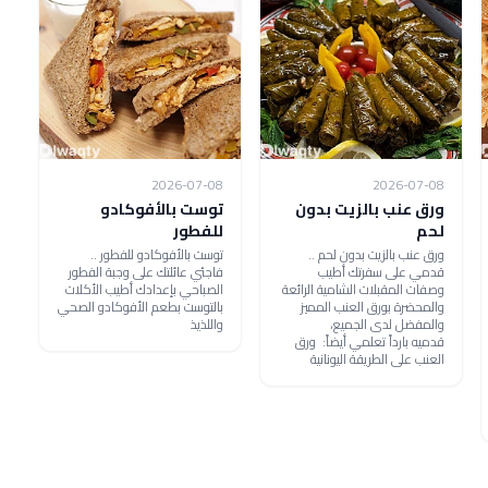
2026-07-08
2026-07-08
ورق عنب بالزيت بدون
توست بالأفوكادو
لحم
للفطور
ورق عنب بالزيت بدون لحم ..
توست بالأفوكادو للفطور ..
قدمي على سفرتك أطيب
فاجئي عائلتك على وجبة الفطور
وصفات المقبلات الشامية الرائعة
الصباحي بإعدادك أطيب الأكلات
والمحضرة بورق العنب المميز
بالتوست بطعم الأفوكادو الصحي
والمفضل لدى الجميع،
واللذيذ
قدميه بارداً تعلمي أيضاً: ورق
العنب على الطريقة اليونانية