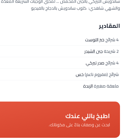
ساندويش التيركي بالجبن المحمص ... لمحبي الوجبات السريعة المعدّة 
والشهي شاهدي: كلوب ساندويش بالدجاج بالفيديو
المقادير
4 شرائح
خبز التوست
2 شريحة
جبن الشيدر
4 شرائح
صدر تيركي
شرائح (مفروم ناعم)
خس
ملعقة صغيرة
الزبدة
اطبخ باللي عندك
ابحث عن وصفات بناءً على مكوناتك.