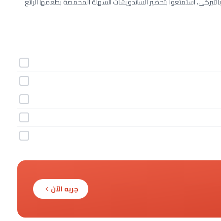
بالتيركي، استمتعوا بتحضير الساندويشات السهلة المحمصة بطعمها الرائع
جربه الآن