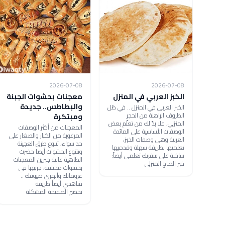
2026-07-08
2026-07-08
الخبز العربي في المنزل
معجنات بحشوات الجبنة
والبطاطس.. جديدة
الخبز العربي في المنزل .. في ظل
الظروف الراهنة من الحجر
ومبتكرة
المنزلي، فلا بدّ لك من تعلّم بعض
المعجنات من أكثر الوصفات
الوصفات الأساسية على المائدة
المرغوبة من الكبار والصغار على
العربية وهي وصفات الخبز،
حد سواء، تتنوع طرق العجينة
تعلميها بطريقة سهلة وقدميها
وتتنوع الحشوات أيضا حضرت
ساخنة على سفرتك تعلمي أيضاً:
الطاهية عالية جبرين المعجنات
خبز الصاج المنزلي
بحشوات مختلفة، جربيها في
عزوماتك وأبهري ضيوفك ..
شاهدي أيضاً طريقة
تحضير الصفيحة المشكلة