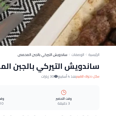
الرئيسية
الوصفات
ساندويش التيركي بالجبن المحمص
ساندويش التيركي بالجبن ال
منذ 4 أسابيع
30 زيارات
سجّل دخولك للتقييم
وقت التحضير
وقت
3 دقيقة
10 دقيق