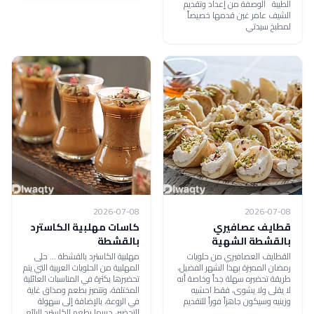
الطيبة الوصفة من إعداد وتقديم
الشيف عامر غبن قدمها خصيصاً
لمطبخ سيدتي
2026-07-08
2026-07-08
قطايف عصافيري
كاسات مهلبية الكاسترد
بالقشطة الشهية
بالقشطة
القطايف العصافيري من حلويات
مهلبية الكاسترد بالقشطة ... حلى
رمضان المميزة بهذا الشهر الفضيل،
المهلبية من الحلويات العربية التي يتم
طريقة تحضيره سهلة جداً وخاصة أنه
تحضيرها بكثرة في المناسبات العائلية
لا يقلى ولا يشوى، فقط احشيه
المختلفة، وتتميز بطعم ومذاق غاية
وزينيه وسيكون جاهزاً فوراً للتقديم
في الروعة، بالإضافة إلى سهولة
التحضير، جربيها بطعم الكاسترد الرائع