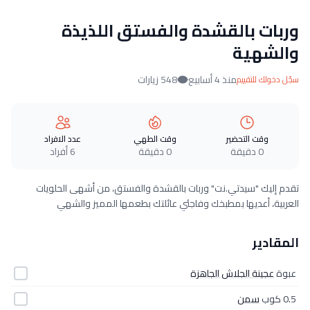
وربات بالقشدة والفستق اللذيذة
والشهية
منذ 4 أسابيع
548 زيارات
سجّل دخولك للتقييم
وقت التحضير
وقت الطهي
عدد الافراد
0 دقيقة
0 دقيقة
6 أفراد
تقدم إليك "سيدتي.نت" وربات بالقشدة والفستق، من أشهى الحلويات
العربية، أعديها بمطبخك وفاجئي عائلتك بطعمها المميز والشهي
المقادير
عبوة
عجينة الجلاش الجاهزة
0.5 كوب
سمن