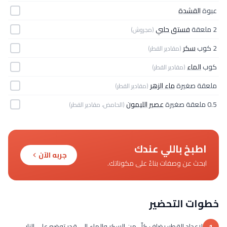
عبوة
القشدة
2 ملعقة
فستق حلبي
(مجروش)
2 كوب
سكر
(مقادير القطر)
كوب
الماء
(مقادير القطر)
ملعقة صغيرة
ماء الزهر
(مقادير القطر)
0.5 ملعقة صغيرة
عصير الليمون
(الحامض، مقادير القطر)
اطبخ باللي عندك
جربه الآن
ابحث عن وصفات بناءً على مكوناتك.
خطوات التحضير
لإعداد القطر: يضاف كلّ من السكر والماء إلى قدر توضع على النار،
1