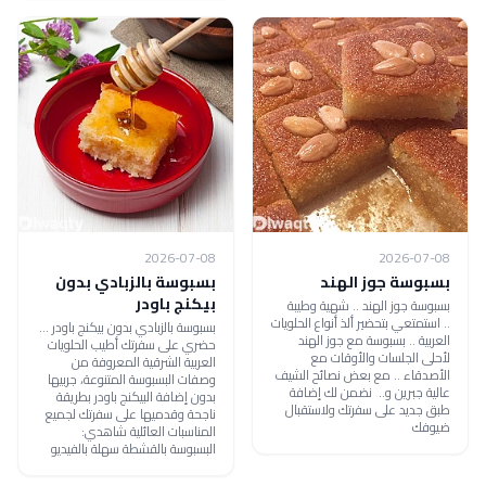
2026-07-08
2026-07-08
بسبوسة جوز الهند
بسبوسة بالزبادي بدون
بيكنج باودر
بسبوسة جوز الهند .. شهية وطيبة
.. استمتعي بتحضير ألذ أنواع الحلويات
بسبوسة بالزبادي بدون بيكنج باودر ...
العربية .. بسبوسة مع جوز الهند
حضري على سفرتك أطيب الحلويات
لأحلى الجلسات والأوقات مع
العربية الشرقية المعروفة من
الأصدقاء .. مع بعض نصائح الشيف
وصفات البسبوسة المتنوعة، جربيها
عالية جبرين و.. نضمن لك إضافة
بدون إضافة البيكنج باودر بطريقة
طبق جديد على سفرتك ولاستقبال
ناجحة وقدميها على سفرتك لجميع
ضيوفك
المناسبات العائلية شاهدي:
البسبوسة بالقشطة سهلة بالفيديو