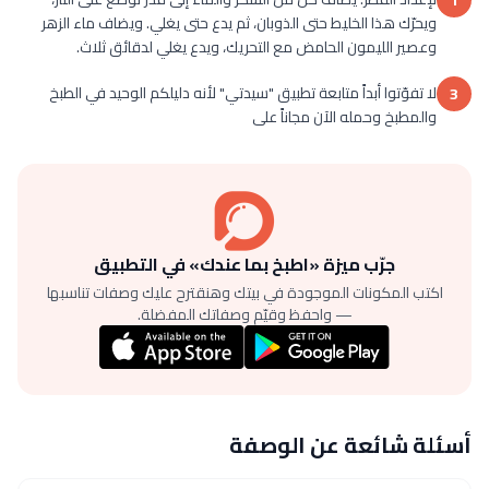
ويحرّك هذا الخليط حتى الذوبان، ثم يدع حتى يغلي. ويضاف ماء الزهر
وعصير الليمون الحامض مع التحريك، ويدع يغلي لدقائق ثلاث.
لا تفوّتوا أبداً متابعة تطبيق "سيدتي" لأنه دليلكم الوحيد في الطبخ
3
والمطبخ وحمله الآن مجاناً على
جرّب ميزة «اطبخ بما عندك» في التطبيق
اكتب المكونات الموجودة في بيتك وهنقترح عليك وصفات تناسبها
— واحفظ وقيّم وصفاتك المفضلة.
أسئلة شائعة عن الوصفة