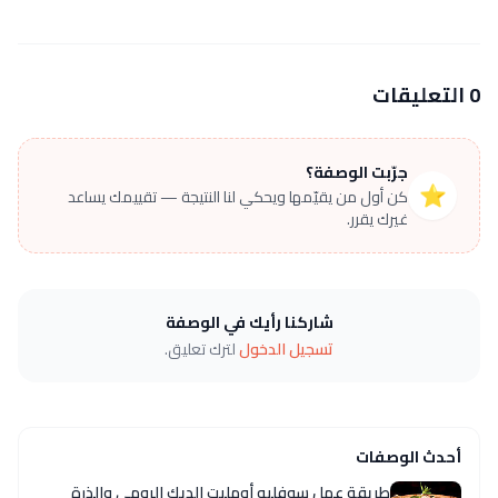
0 التعليقات
جرّبت الوصفة؟
⭐
كن أول من يقيّمها ويحكي لنا النتيجة — تقييمك يساعد
غيرك يقرر.
شاركنا رأيك في الوصفة
تسجيل الدخول
لترك تعليق.
أحدث الوصفات
طريقة عمل سوفليه أومليت الديك الرومي والذرة