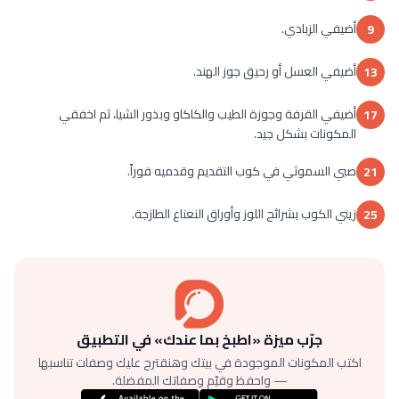
أضيفي الزبادي.
9
أضيفي العسل أو رحيق جوز الهند.
13
أضيفي القرفة وجوزة الطيب والكاكاو وبذور الشيا، ثم اخفقي
17
المكونات بشكل جيد.
صبي السموثي في كوب التقديم وقدميه فوراً.
21
زيني الكوب بشرائح اللوز وأوراق النعناع الطازجة.
25
جرّب ميزة «اطبخ بما عندك» في التطبيق
اكتب المكونات الموجودة في بيتك وهنقترح عليك وصفات تناسبها
— واحفظ وقيّم وصفاتك المفضلة.