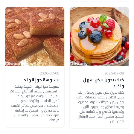
2026-07-08
2026-07-08
كيك بدون بيض سهل
بسبوسة جوز الهند
ولذيذ
بسبوسة جوز الهند .. شهية وطيبة
.. استمتعي بتحضير ألذ أنواع الحلويات
كيك بدون بيض سهل ولذيذ .. إليكِ
العربية .. بسبوسة مع جوز الهند
دليلكِ الكامل لتحضير وصفات الكيك
لأحلى الجلسات والأوقات مع
بدون بيض، كيكات شهية، ومميزة،
الأصدقاء .. مع بعض نصائح الشيف
وطيبة المذاق جداً، جربيها الآن
عالية جبرين و.. نضمن لك إضافة
وقدميها كأسرع وألذ ضيافة على
طبق جديد على سفرتك ولاستقبال
السفرة تعلمي أيضاً: كيك البرتقال
ضيوفك
بدون بيض