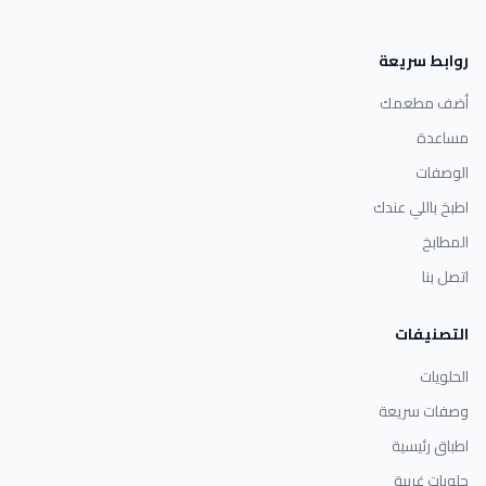
روابط سريعة
أضف مطعمك
مساعدة
الوصفات
اطبخ باللي عندك
المطابخ
اتصل بنا
التصنيفات
الحلويات
وصفات سريعة
اطباق رئيسية
حلويات غربية