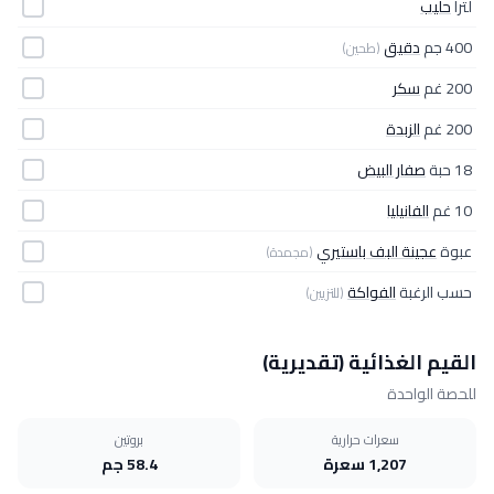
لتراً
حليب
400 جم
دقيق
(طحين)
200 غم
سكر
200 غم
الزبدة
18 حبة
صفار البيض
10 غم
الفانيليا
عبوة
عجينة البف باستيري
(مجمدة)
حسب الرغبة
الفواكة
(للتزيين)
القيم الغذائية (تقديرية)
للحصة الواحدة
سعرات حرارية
بروتين
1,207 سعرة
58.4 جم