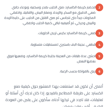
لتحضير كريمة الكاسترد: صبي الحليب بقدر، وسخنيه، وبوعاء جانبي
2
ضعي الدقيق مع السكر، والزبدة، وصفار البيض، والفانيلا، واخفقي
المكونات جيداً حتى تتجانس، ثم صبي القليل من الحليب على خليط الزبدة
والبيض وحركي، ثم أضيفيه لباقي كمية الحليب واخفقي.
ضعي كريمة الكاسترد بكيس تزيين الحلويات.
3
قطعي عجينة البف باستيري لمستطيلات متساوية.
4
احشي عدة طبقات من العجينة بخليط كريمة الكاسترد، وضعيها فوق
5
بعضها البعض.
زيني بالفواكة بحسب الرغبة.
6
أتمنى أن تكون قد استمتعت بهذا المنشور حول كيفية صنع
الكسترد على طريقة المطاعم بالفيديو. إذا كان لديك أي أسئلة أو
تعليقات، فلا تتردد في تركها أدناه. سأكون على يقين من العودة
إليك في أقرب وقت ممكن.