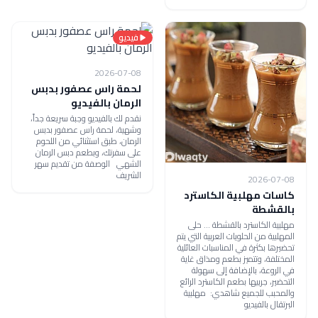
فيديو
2026-07-08
لحمة راس عصفور بدبس
الرمان بالفيديو
نقدم لك بالفيديو وجبة سريعة جداً،
وشهية، لحمة راس عصفور بدبس
الرمان، طبق استثنائي من اللحوم
على سفرتك، وبطعم دبس الرمان
الشهي الوصفة من تقديم سهر
الشريف
2026-07-08
كاسات مهلبية الكاسترد
بالقشطة
مهلبية الكاسترد بالقشطة ... حلى
المهلبية من الحلويات العربية التي يتم
تحضيرها بكثرة في المناسبات العائلية
المختلفة، وتتميز بطعم ومذاق غاية
في الروعة، بالإضافة إلى سهولة
التحضير، جربيها بطعم الكاسترد الرائع
والمحبب للجميع شاهدي: مهلبية
البرتقال بالفيديو