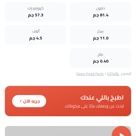
دهون
كربوهيدرات
81.4 جم
57.3 جم
سكر
ألياف
11.0 جم
4.5 جم
ملح
0.40 جم
المصدر:
CIQUAL
/
Open Food Facts
اطبخ باللي عندك
جربه الآن
ابحث عن وصفات بناءً على مكوناتك.