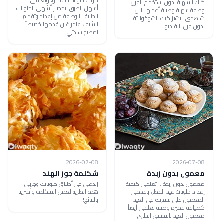
كريب النوتيلا بالفيديو، وتعلمي
كيك الشهية بدون استخدام الفرن،
أسهل الطرق لتحضير أشهى الحلويات
وصفة سهلة وطيبة أعديها الآن
الطيبة الوصفة من إعداد وتقديم
شاهدي: تشيز كيك الشوكولاتة
الشيف عامر غبن قدمها خصيصاً
بدون فرن بالفيديو
لمطبخ سيدتي
2026-07-08
2026-07-08
معمول بدون زبدة
شكلمة جوز الهند
معمول بدون زبدة .. تعلمي كيفية
إبدعي في أطباق حلوياتكِ وجربي
إعداد حلويات عيد الفطر، وقدمي
هذه الطرية لعمل الشكلمة وأخبرينا
المعمول على سفرتك في العيد
بالنتائج!
كضيافة مميزة وطيبة تعلمي أيضاً:
معمول العيد بالفستق الحلبي