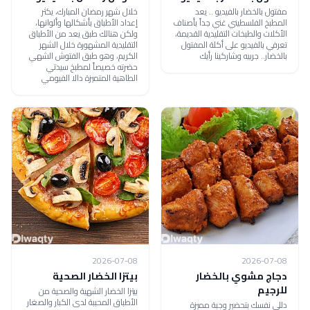
مفتول بالخضار بالفيديو .. يعد
خلال شهر رمضان المبارك، يكثر
المطبخ الفلسطيني غني جداً بأصناف
إعداد الأطباق بأشكالها وألوانها،
الأكلات والطبخات التقليدية القديمة،
ولكن هنالك طبق يعد من الأطباق
تعرفي بالفيديو على أكلة المفتول
التقليدية المشهورة خلال الشهر
بالخضار.. جربيه وشاركينا رأيك
الكريم، وهو طبق الفتوش الشهي
حضرته خصيصاً لمطبخ سيدتي
الطاهية المتميزة دالا الفيومي
2026-07-08
2026-07-08
دجاج مشوي بالخضار
بيتزا الخضار الصحية
للرجيم
بيتزا الخضار الشهية والصحية من
الأطباق المحببة لدى الكبار والصغار
دللي نفسك بتحضير وجبة مميزة