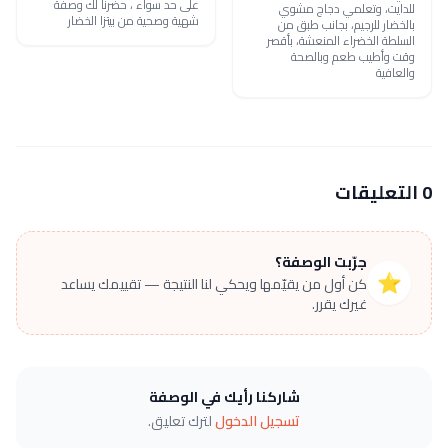
على حد سواء ، حضرنا لك وصفة
للدايت، وتعلمي دجاج مشوي
شهية وصحية من بيتزا الخضار
بالخضار للرجيم، بجانب طبق من
السلطة الخضراء المنعشة، بأقصر
وقت وأطيب طعم وبالصحة
والعافية
0 التعليقات
جرّبت الوصفة؟
⭐
كن أول من يقيّمها ويحكي لنا النتيجة — تقييمك يساعد
غيرك يقرر.
شاركنا رأيك في الوصفة
تسجيل الدخول
لترك تعليق.