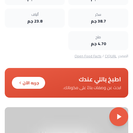
سكر
ألياف
38.7 جم
23.8 جم
ملح
4.70 جم
المصدر:
CIQUAL
/
Open Food Facts
اطبخ باللي عندك
جربه الآن
ابحث عن وصفات بناءً على مكوناتك.