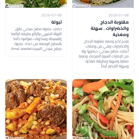
2026-07-08
2026-07-08
مقلوبة الدجاج
تبولة
والخضراوات.. سهلة
حضرت عضوة مطبخ سيدتي طبق
التبولة الشهي والرائع بطريقة الرائعة
ومغذية
والبسيطة وبمكونات متوافرة دائما
نقدم لكم وصفة مقلوبة الدجاج
بالمطبخ الوصفة من اعداد عضوة
والخضراوات وهي من وصفات
مطبخ سيدتي السيدة Amal Jawdat
أعضاء مطبخ سيدتي، حضرتها رولا
من الإمارات العربية المتحدة، وصفة
مميزة وشهية وبطريقة مبتكرة
وسهلة التحضير أيضاً