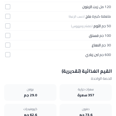
120 مل
زيت الزيتون
ملعقة كبيرة
ملح
(حسب الرغبة)
50 جم
الثوم
(مقشر ومهروس)
100 جم
فستق
30 جم
النعناع
600 جم
لبن زبادي
القيم الغذائية (تقديرية)
للحصة الواحدة
سعرات حرارية
بروتين
357 سعرة
29.0 جم
دهون
كربوهيدرات
73.6 جم
62.6 جم