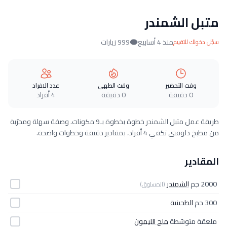
متبل الشمندر
منذ 4 أسابيع
999 زيارات
سجّل دخولك للتقييم
وقت التحضير
وقت الطهي
عدد الافراد
0 دقيقة
0 دقيقة
4 أفراد
طريقة عمل متبل الشمندر خطوة بخطوة بـ9 مكونات. وصفة سهلة ومجرّبة
من مطبخ دلوقتي تكفي 4 أفراد، بمقادير دقيقة وخطوات واضحة.
المقادير
2000 جم
الشمندر
(المسلوق)
300 جم
الطحينية
ملعقة متوسّطة
ملح الليمون