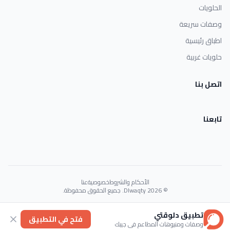
الحلويات
وصفات سريعة
اطباق رئيسية
حلويات غربية
اتصل بنا
تابعنا
الأحكام والشروط
خصوصية
عنا
© 2026 Dlwaqty. جميع الحقوق محفوظة.
Powered by
GAIT
تطبيق دلوقتي
فتح في التطبيق
وصفات ومنيوهات المطاعم في جيبك