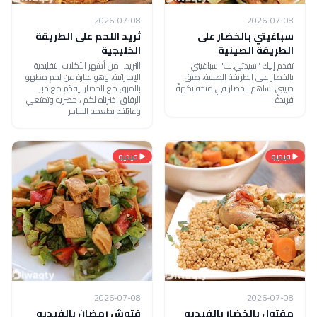
2026-07-08
2026-07-08
سباغيتي بالخضار على
ثريد اللحم على الطريقة
الطريقة الصينية
الخليجية
تقدم إليك "سيدتي.نت" سباغيتي
الثريد.. من أشهر الأكلات التقليدية
بالخضار على الطريقة الصينية، طبق
الإماراتية، وهو عبارة عن لحم مطهو
صيني تساهم الخضار في منحه نكهةً
بالمرق مع الخضار، يقدّم مع خبز
فريدةً
الرقاق اخترناه لكم ، حضريه وتمتعي
وعائلتك بطعمه الساحر
فيديو
فيديو
2026-07-08
2026-07-08
مفتول بالخضار بالفيديو
فتوش رمضان بالفيديو