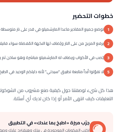
خطوات التحضير
توضع جميع المقادير ماعدا المارشميلو في قدر على نار متوسطة 
1
يرفع المزيج من على النار ويُضاف لها النكهة المُفضلة سواء فانيل
2
يُصب في الأكواب ويضاف له المارشميلو مباشرة وهو ساخن ثم يق
3
لا تفوّتوا أبداً متابعة تطبيق "سيدتي" لأنه دليلكم الوحيد في الطب
5
هذا كل شيء لوصفتنا حول كيفية صنع مشروب من الشوكولاتة.
التعليقات كيف انتهى الأمر أو إذا كان لديك أي أسئلة.
جرّب ميزة «اطبخ بما عندك» في التطبيق
اكتب المكونات الموجودة في بيتك وهنقترح عليك وصف