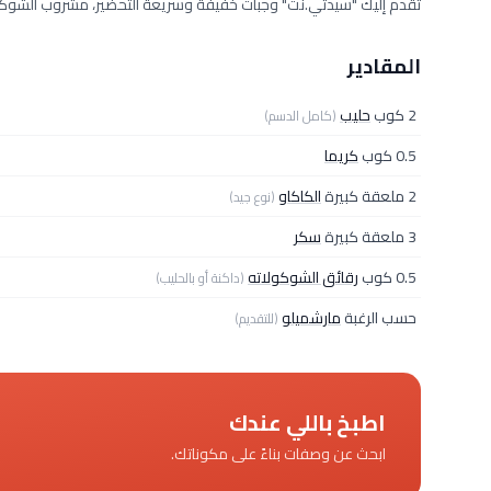
تقدم إليك "سيدتي.نت" وجبات خفيفة وسريعة التحضير، مشروب الشوكول
المقادير
2 كوب
حليب
(كامل الدسم)
0.5 كوب
كريما
2 ملعقة كبيرة
الكاكاو
(نوع جيد)
3 ملعقة كبيرة
سكر
0.5 كوب
رقائق الشوكولاته
(داكنة أو بالحليب)
حسب الرغبة
مارشميلو
(للتقديم)
اطبخ باللي عندك
ابحث عن وصفات بناءً على مكوناتك.