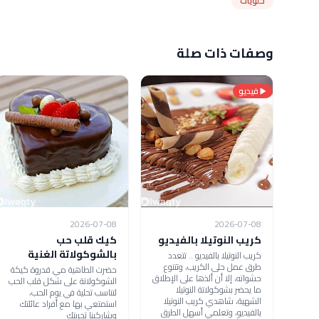
حلويات
وصفات ذات صلة
فيديو
2026-07-08
2026-07-08
كريب النوتيلا بالفيديو
كيك قلب حب
بالشوكولاتة الغنية
كريب النوتيلا بالفيديو .. تتعدد
طرق عمل حلى الكريب، وتتنوع
حضرت الطاهية مي قدروة كيكة
حشواته، إلا أن ألذها على الإطلاق
الشوكولاتة على شكل قلب الحب
ما يحضر بشوكولاتة النوتيلا
لتناسب تحلية في يوم الحب،
الشهية، شاهدي كريب النوتيلا
استمتعي بها مع أفراد عائلتك
بالفيديو، وتعلمي أسهل الطرق
وشاركينا تجربتك