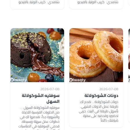
شاهدي: كريب النوتيلا بالفيديو
شاهدي: كريب النوتيلا بالفيديو
2026-07-08
2026-07-08
دونات الشوكولاتة
سوفليه الشوكولاتة
السهل
دونات الشوكولاتة .. نقدم لك
طريقة عمل الدونات الشهي
سوفليه الشوكولاتة السهل ...
بأسهل طريقة في البيت. جربي
من الحلويات الفرنسية اللذيذة
تحضيره وقدميه على سفرة
والشهيرة جداً، نقدمها لكِ في
ضيافتك دائماً
خطوات عمل سهلة وبسيطة،
قدمي السوفليه في المناسبات