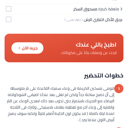
3 ملعقة كبيرة
مسحوق السكر
بريق للأكل اختياري للرش
( جليتر صحى )
اطبخ باللي عندك
جربه الآن
ابحث عن وصفات بناءً على مكوناتك.
خطوات التحضير
قومى بتسخين الكريمة فى وعاء سميك القاعدة على نار متوسطة
1
إلى أن تصبح ساخنة جداً ولكن لم تغلى بعد عندئذ اضيفي الشوكولاته
البيضاء مع التحريك باستمرار حتى تذوب بعد ذلك ابعدى الوعاء عن النار
وانقليه إلى وعاء آخر مع تغطيته بغلاف بلاستيكى ويُترك فى الثلاجة
لمدة ليلة كاملة ( قد يكون لون الخليط أصفر قليلاً ولكنه سوف يصبح
أبيض اللون عندما يبرد ) .