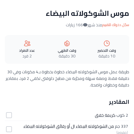
موس الشوكولاته البيضاء
منذ شهر
166 زيارات
سجّل دخولك للتقييم
وقت التحضير
وقت الطهي
عدد الافراد
10 دقيقة
30 دقيقة
2 فرد
طريقة عمل موس الشوكولاته البيضاء خطوة بخطوة بـ4 مكونات وفي 30
دقيقة فقط. وصفة سهلة ومجرّبة من مطبخ دلوقتي تكفي 2 فرد، بمقادير
دقيقة وخطوات واضحة.
المقادير
2 كوب
كريمة خفق
337 جم
من الشوكولاته البيضاء ال أو رقائق الشوكولاته البيضاء
(مفروم)