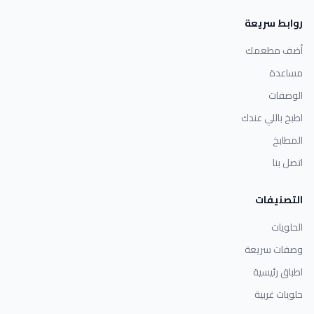
روابط سريعة
أضف مطعمك
مساعدة
الوصفات
اطبخ باللي عندك
المطابخ
اتصل بنا
التصنيفات
الحلويات
وصفات سريعة
اطباق رئيسية
حلويات غربية