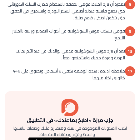
بمجرد أن يبرد الخليط قومى بخفقه باستخدام مضرب السلك الكهربائى
5
حتى تصبح قاسية عندئذ أضيفي السكر البودرة واستمرى فى الخفق
حتى يتكون لديكى قمم صلبة .
قومى بسكب موس الشوكولاته فى أكواب التقديم وزينيه بالجليتر
9
اللامع .
بعد أن يبرد موس الشوكولاته قدمى لوالدتك فى عيد الأم بجانب
13
الهدية ووردة حمراء واستمتعوا معاً .
ملاحظة لذيذة : هذه الوصفة تكفى 8 أشخاص وتحتوى على 446
17
كالورى لكلا منهما .
جرّب ميزة «اطبخ بما عندك» في التطبيق
اكتب المكونات الموجودة في بيتك وهنقترح عليك وصفات تناسبها
— واحفظ وقيّم وصفاتك المفضلة.