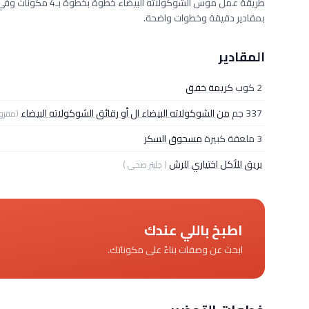
بمقادير دقيقة وخطوات واضحة.
المقادير
2 كوب
كريمة خفق
337 جم
من الشوكولاته البيضاء ال أو رقائق الشوكولاته البيضاء
(مفرو
3 ملعقة كبيرة
مسحوق السكر
بريق للأكل اختياري للرش
( جليتر صحى )
اطبخ باللي عندك
ابحث عن وصفات بناءً على مكوناتك.