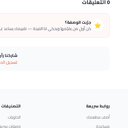
0 التعليقات
جرّبت الوصفة؟
⭐
كن أول من يقيّمها ويحكي لنا النتيجة — تقييمك يساعد غير
شاركنا رأ
تسجيل الد
روابط سريعة
التصنيفات
أضف مطعمك
الحلويات
مساعدة
وصفات سريع