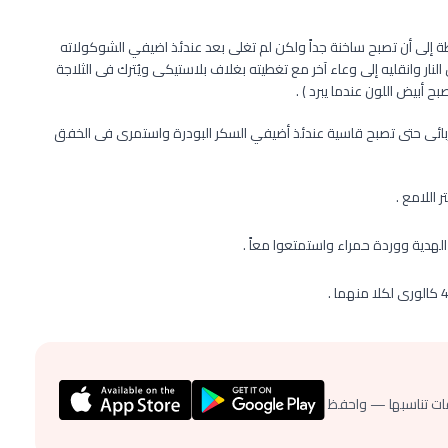
لى أن تصبح ساخنة جداً ولكن لم تغلى بعد عندئذ اضيفي الشوكولاته
لنار وانقليه إلى وعاء آخر مع تغطيته بغلاف بلاستيكى ويُترك فى الثلاجة
 أبيض اللون عندما يبرد ) .
بائى حتى تصبح قاسية عندئذ أضيفي السكر البودرة واستمرى فى الخفق
اللامع .
لهدية ووردة حمراء واستمتعوا معاً .
ات تناسبها — واحفظ