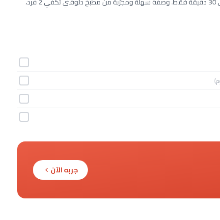
طريقة عمل موس الشوكولاته البيضاء خطوة بخطوة بـ4 مكونات وفي 30 دقيقة فقط. وصفة سهلة ومجرّبة من مطبخ دلوقتي تكفي 2 فرد،
م)
جربه الآن