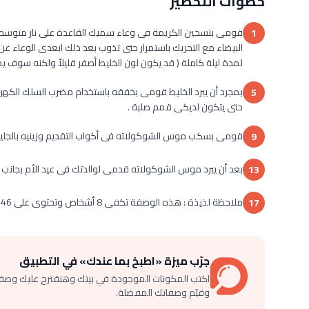
خطوات التحضير
قومى بتسخين الكريمة فى وعاء سميك القاعدة على نار متوسطة إ
1
البيضاء مع التحريك باستمرار حتى تذوب بعد ذلك ابعدى الوعاء عن ا
لمدة ليلة كاملة ( قد يكون لون الخليط أصفر قليلاً ولكنه سوف يصبح
بمجرد أن يبرد الخليط قومى بخفقه باستخدام مضرب السلك الكهر
5
حتى يتكون لديكى قمم صلبة .
قومى بسكب موس الشوكولاته فى أكواب التقديم وزينيه بالجليتر 
9
بعد أن يبرد موس الشوكولاته قدمى لوالدتك فى عيد الأم بجانب ا
13
ملاحظة لذيذة : هذه الوصفة تكفى 8 أشخاص وتحتوى على 446 كالورى لكلا منهما .
17
جرّب ميزة «اطبخ بما عندك» في التطبيق
اكتب المكونات الموجودة في بيتك وهنقترح عليك وصف
وقيّم وصفاتك المفضلة.