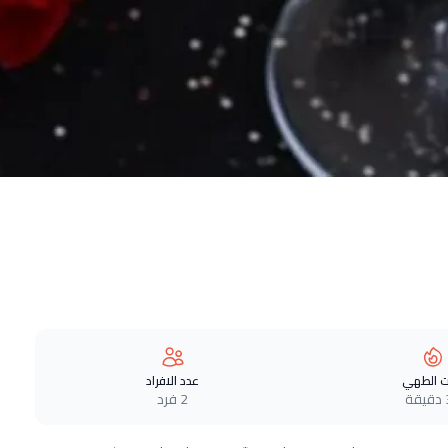
 الطهي
عدد الافراد
ة
2 فرد