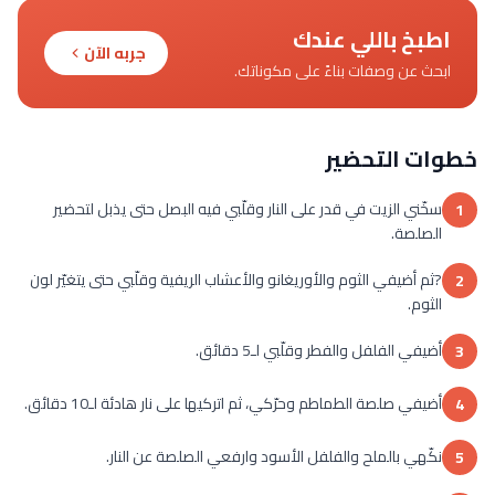
اطبخ باللي عندك
جربه الآن
ابحث عن وصفات بناءً على مكوناتك.
خطوات التحضير
سخّني الزيت في قدر على النار وقلّبي فيه البصل حتى يذبل لتحضير
1
الصلصة.
?ثم أضيفي الثوم والأوريغانو والأعشاب الريفية وقلّبي حتى يتغيّر لون
2
الثوم.
أضيفي الفلفل والفطر وقلّبي لـ5 دقائق.
3
أضيفي صلصة الطماطم وحرّكي، ثم اتركيها على نار هادئة لـ10 دقائق.
4
نكّهي بالملح والفلفل الأسود وارفعي الصلصة عن النار.
5