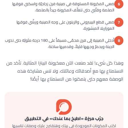
ضعي المكرونة المسلوقة في صينية فرن زجاجيّة واسكبي فوقها
6
الصلصة وقلّبي حتى تتغلّف المكرونة جيداً بالصلصة.
ضعي قطع البيبيروني والزيتون على وجه الصينية ورشّي فوقها
7
الموزاريلا المبشورة.
أدخلي الصينية إلى فرن محمّى مسبقاً على 180 درجة مئويّة حتى تذوب
8
الجبنة ويحمرّ وجهها قليلاً، وقدميها ساخنة.
وهذا كل شيء! لقد صنعت الآن معكرونة البيتزا المثالية. تأكد من
الاستمتاع بها مع أصدقائك وعائلتك. ولا تنس مشاركة هذه
الوصفة معهم حتى يتمكنوا من الاستمتاع بها أيضًا!
جرّب ميزة «اطبخ بما عندك» في التطبيق
اكتب المكونات الموجودة في بيتك وهنقترح عليك وصفات تناسبها