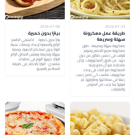
2026-07-08
2026-07-23
طريقة عمل معكرونة
بيتزا بدون خميرة
سهلة وسريعة
بيتزا بدون خميرة ... اكتشفي الطعم
الرائع والمميزة لإعداد وصفات عجينة
معكرونة سهلة وسريعة ، طبق
البيتزا بدون استخدام الخميرة، وصفة
معكرونة سريع التحضير وموفر
سهلة وسريعة وبنفس المذاق الرائع
للوقت في خمس دقائق من دون
للبيتزا، جربيها اليوم في مطبخك
جهد، عن طريق الميكروويف، وكل
شاهدي: البيتزا بالخضار على طريقة
مانحتاجه هو أن نضع وجبة
المطاعم بالفيديو
المعكرونة مع الماء في وعاء
ميكروويف مناسب كي تنضج حسب
رغبتنا في سماكتها وطراوتها، ثم
تتبيلها بما نرغب من الصوص
والمقبلات .