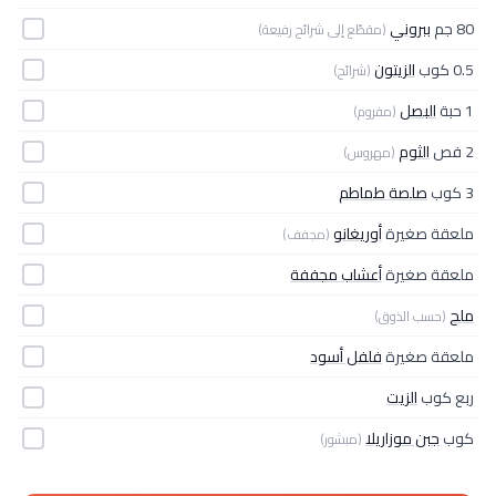
80 جم
ببروني
(مقطّع إلى شرائح رفيعة)
0.5 كوب
الزيتون
(شرائح)
1 حبة
البصل
(مفروم)
2 فص
الثوم
(مهروس)
3 كوب
صلصة طماطم
ملعقة صغيرة
أوريغانو
(مجفف)
ملعقة صغيرة
أعشاب مجففة
ملح
(حسب الذوق)
ملعقة صغيرة
فلفل أسود
ربع كوب
الزيت
كوب
جبن موزاريلا
(مبشور)