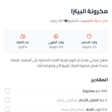
مكرونة البيتزا
منذ 4 أسابيع
987 زيارات
سجّل دخولك للتقييم
وقت التحضير
وقت الطهي
عدد الافراد
20 دقيقة
60 دقيقة
4 أفراد
مطبخ سيدتي يقدم لكِ اليوم لوجبة الغداء المميزة على السفرة، طريقة
جديدة لعمل مكرونة البيتزا، جرّبيها الآن وشاركينا رأيك
المقادير
500 جم
معكرونة
2 حبة
الفلفل الأخضر
(مقطّع إلى شرائح)
0.5 كوب
الفطر
(مقطّع شرائح رفيعة)