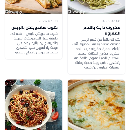
2026-07-08
2026-07-08
مكرونة دايت باللحم
كلوب ساندويتش بالبيض
المفروم
كلوب ساندويتش بالبيض .. نقدم لكِ ،
طريقة عمل الساندويشات السهلة
نختار لك دائماً من قسم الرجيم،
والطيبة، جربيها بالبيض وتمتعي
وصفات مختارة بعناية، لتحضيرها أثناء
بوجبة ولا أشهى منها شاهدي:
اتباعك الحمية، مكرونة دايت باللحم
كلوب ساندويش بالدجاج بالفيديو
المفروم، حضري الأكلات الصحية
باستخدام اللحم المفروم، والمكرونة،
وتمتعي بأطيب وجبة صحية وقليلة
السعرات الحرارية دون خوف