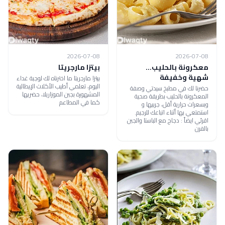
2026-07-08
2026-07-08
معكرونة بالحليب...
بيتزا مارجريتا
شهية وخفيفة
بيتزا مارجريتا ما اخترناه لك لوجبة غداء
اليوم، تعلمي أطيب الأكلات الإيطالية
حضرنا لك في مطبخ سيدتي وصفة
المشهورة بجبن الموزاريلا، حضريها
المعكرونة بالحليب بطريقة صحية
كما في المطاعم
وبسعرات حرارية أقل، جربيها و
استمتعي بها أثناء اتباعك للرجيم.
اقرئي ايضاً : دجاج مع الباستا والجبن
بالفرن