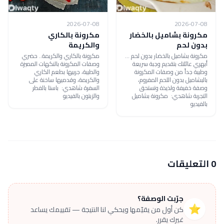
2026-07-08
2026-07-08
مكرونة بشاميل بالخضار
مكرونة بالكاري
بدون لحم
والكريمة
مكرونة بشاميل بالخضار بدون لحم ...
مكرونة بالكاري والكريمة.. حضري
أبهري عائلتك بتقديم وجبة سريعة
وصفات المكرونة بالنكهات المميزة
وطيبة جداً من وصفات المكرونة
والطيبة، جربيها بطعم الكاري
بالبشاميل بدون اللحم المفروم،
والكريمة، وقدميها ساخنة على
وصفة خفيفة ولذيذة وتستحق
السفرة شاهدي: باستا بالفطر
التجربة شاهدي: مكرونة بشاميل
والزيتون بالفيديو
بالفيديو
0 التعليقات
جرّبت الوصفة؟
⭐
كن أول من يقيّمها ويحكي لنا النتيجة — تقييمك يساعد
غيرك يقرر.