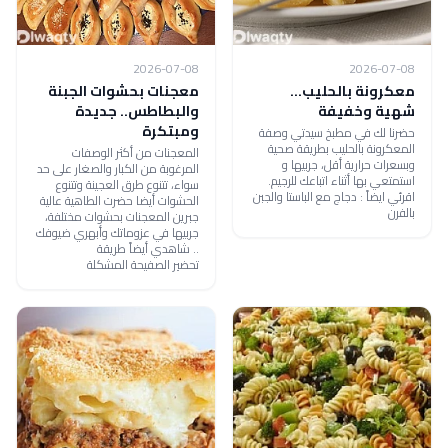
2026-07-08
2026-07-08
معكرونة بالحليب...
معجنات بحشوات الجبنة
شهية وخفيفة
والبطاطس.. جديدة
ومبتكرة
حضرنا لك في مطبخ سيدتي وصفة
المعكرونة بالحليب بطريقة صحية
المعجنات من أكثر الوصفات
وبسعرات حرارية أقل، جربيها و
المرغوبة من الكبار والصغار على حد
استمتعي بها أثناء اتباعك للرجيم.
سواء، تتنوع طرق العجينة وتتنوع
اقرئي ايضاً : دجاج مع الباستا والجبن
الحشوات أيضا حضرت الطاهية عالية
بالفرن
جبرين المعجنات بحشوات مختلفة،
جربيها في عزوماتك وأبهري ضيوفك
.. شاهدي أيضاً طريقة
تحضير الصفيحة المشكلة