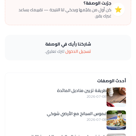
جرّبت الوصفة؟
⭐
كن أول من يقيّمها ويحكي لنا النتيجة — تقييمك يساعد
غيرك يقرر.
شاركنا رأيك في الوصفة
تسجيل الدخول
لترك تعليق.
أحدث الوصفات
طريقة تزيين مناديل المائدة
2026-07-08
غموس السبانخ مع الأرضي شوكي
2026-07-08