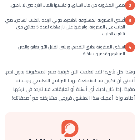
صفي المكرونة من ماء السلق، واغلسيها بالماء البارد حتى لا تلصق.
2
أعيدي المكرونة المسلوقة للطنجرة، ذوبي الزبدة بالحليب الساخن، صبي
3
الحليب على المكرونة، واتركيها على نار هادئة لمدة 5 دقائق حتى
تتشرب الحليب.
اسكبي المكرونة بطبق التقديم، ورشي القليل الأوريغانو والجبن
4
المبشور وقدميها ساخنة.
وهذا كل شيء! لقد تعلمت الآن كيفية صنع المعكرونة بدون لحم.
أتمنى أن تكون قد استمتعت بهذا البرنامج التعليمي ووجدته
مفيدًا. إذا كان لديك أي أسئلة أو تعليقات، فلا تتردد في تركها
أدناه. وإذا أعجبك هذا المنشور، فيرجى مشاركته مع أصدقائك!