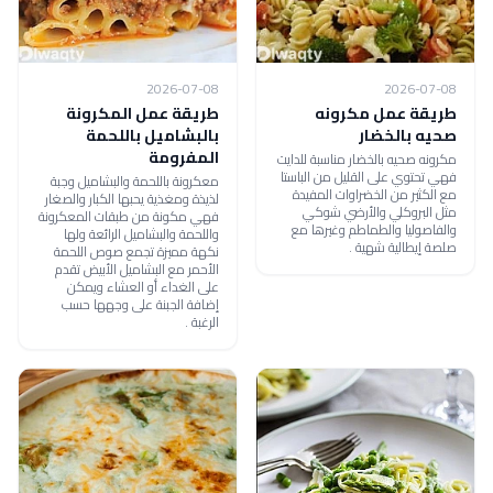
2026-07-08
2026-07-08
طريقة عمل مكرونه
طريقة عمل المكرونة
صحيه بالخضار
بالبشاميل باللحمة
المفرومة
مكرونه صحيه بالخضار مناسبة للدايت
فهي تحتوي على القليل من الباستا
معكرونة باللحمة والبشاميل وجبة
مع الكثير من الخضراوات المفيدة
لذيذة ومغذية يحبها الكبار والصغار
مثل البروكلي والأرضي شوكي
فهي مكونة من طبقات المعكرونة
والفاصوليا والطماطم وغيرها مع
واللحمة والبشاميل الرائعة ولها
صلصة إيطالية شهية .
نكهة مميزة تجمع صوص اللحمة
الأحمر مع البشاميل الأبيض تقدم
على الغداء أو العشاء ويمكن
إضافة الجبنة على وجهها حسب
الرغبة .