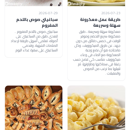
2026-07-29
2026-07-23
طريقة عمل معكرونة
سباغيتي صوص باللحم
سهلة وسريعة
المفروم
معكرونة سهلة وسريعة ، طبق
سباغيتي صوص باللحم المفروم ..
معكرونة سريع التحضير وموفر
لتعدي طبق من السباغيتي على
للوقت في خمس دقائق من دون
أصوله، تعلمي أسهل طريقة لإعداد
جهد، عن طريق الميكروويف، وكل
الصلصات الشهية، وقدمي
مانحتاجه هو أن نضع وجبة
السباغيتي على سفرة غداء اليوم
المعكرونة مع الماء في وعاء
ميكروويف مناسب كي تنضج حسب
رغبتنا في سماكتها وطراوتها، ثم
تتبيلها بما نرغب من الصوص
والمقبلات .