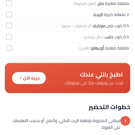
ملعقة صغيرة
ملح
(لسلق المكرونة)
2 ملعقة كبيرة
الزبدة
0.5 كوب
جبن موزاريلا
(أو قشقوان / مبشور)
0.5 كوب
حليب
(سائل وساخن)
ملعقة صغيرة
أوريغانو
(للتزيين)
اطبخ باللي عندك
جربه الآن
ابحث عن وصفات بناءً على مكوناتك.
خطوات التحضير
اسلقي المكرونة بإضافة الزيت النباتي، والملح، أو بحسب التعليمات
1
على العبوة.