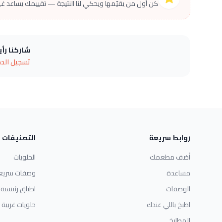
كن أول من يقيّمها ويحكي لنا النتيجة — تقييمك يساعد غير
شاركنا رأ
تسجيل الد
روابط سريعة
التصنيفات
أضف مطعمك
الحلويات
مساعدة
وصفات سريع
الوصفات
اطباق رئيسية
اطبخ باللي عندك
حلويات غربية
المطابخ