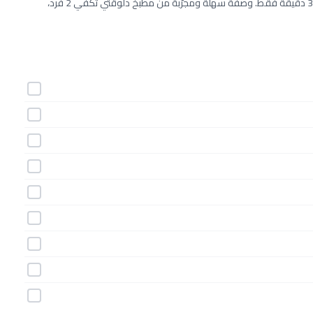
طريقة عمل مقرمشات الكريسماس خطوة بخطوة بـ9 مكونات وفي 30 دقيقة فقط. وصفة سهلة ومجرّبة من مطبخ دلوقتي تكفي 2 فرد،