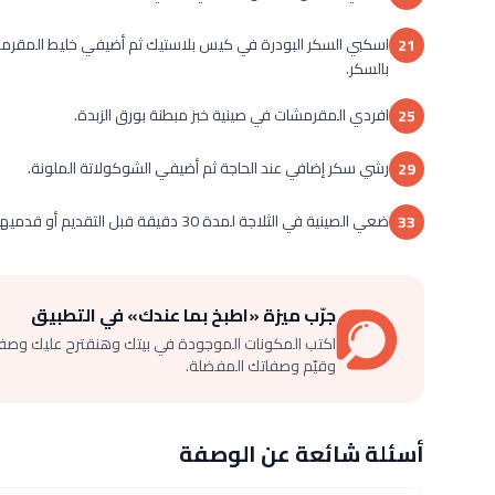
اسكبي السكر البودرة في كيس بلاستيك ثم أضيفي خليط المقرم
21
بالسكر.
افردي المقرمشات في صينية خبز مبطنة بورق الزبدة.
25
رشي سكر إضافي عند الحاجة ثم أضيفي الشوكولاتة الملونة.
29
ضعي الصينية في الثلاجة لمدة 30 دقيقة قبل التقديم أو قدميها فوراً.
33
جرّب ميزة «اطبخ بما عندك» في التطبيق
اكتب المكونات الموجودة في بيتك وهنقترح عليك وصف
وقيّم وصفاتك المفضلة.
أسئلة شائعة عن الوصفة