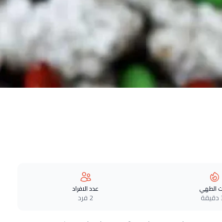
 الطهي
عدد الافراد
ة
2 فرد