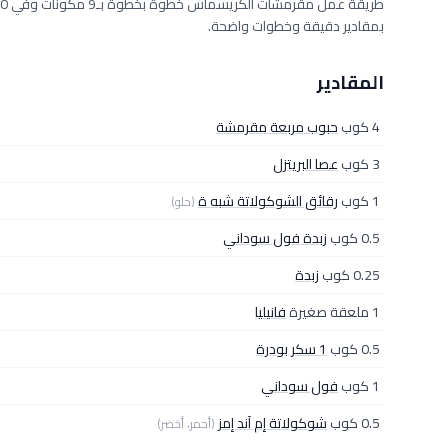
بمقادير دقيقة وخطوات واضحة.
المقادير
4 كوب
حبوب مربعة مقرمشة
3 كوب
عصا البريتزل
1 كوب
رقائق الشوكولاتة شبه ة
(حلو)
0.5 كوب
زبدة فول سوداني
0.25 كوب
زبدة
1 ملعقة صغيرة
فانيليا
0.5 كوب
1 سكر بودرة
1 كوب
فول سوداني
0.5 كوب
شوكولاتة إم آند إمز
(أحمر، أخضر)