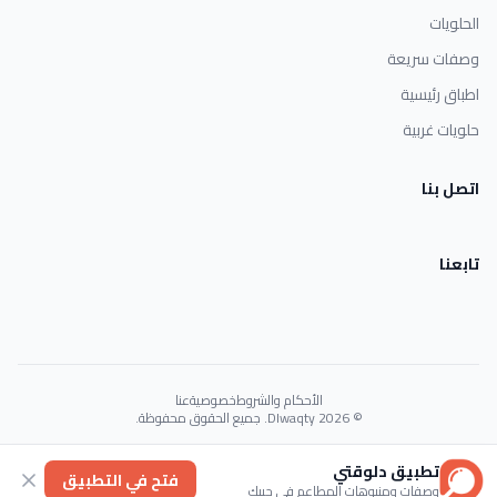
الحلويات
وصفات سريعة
اطباق رئيسية
حلويات غربية
اتصل بنا
تابعنا
الأحكام والشروط
خصوصية
عنا
© 2026 Dlwaqty. جميع الحقوق محفوظة.
Powered by
GAIT
تطبيق دلوقتي
فتح في التطبيق
وصفات ومنيوهات المطاعم في جيبك