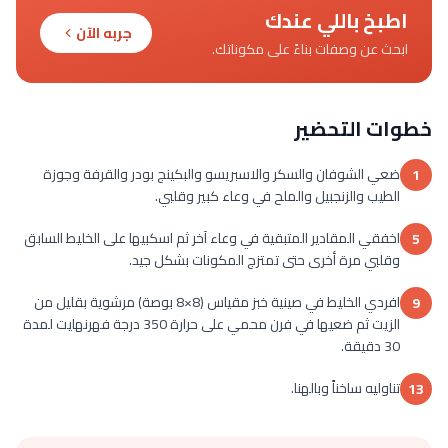
اطبخ باللي عندك
جربه الآن
ابحث عن وصفات بناءً على مكوناتك.
خطوات التحضير
ضعي الشوفان والسكر والاسبريسو والبكينج بودر والقرفة وجوزة
1
الطيب والزنجبيل والملح في وعاء كبير وقلبي.
اخفقي المقادير المتبقية في وعاء آخر ثم اسكبيها على الخليط السابق
5
وقلبي مرة أخرى حتى تمتزج المكونات بشكل جيد.
افردي الخليط في صينية خبز مقياس (8×8 بوصة) مرشوية بقليل من
9
الزيت ثم ضعيها في فرن محمي على حرارة 350 درجة فهرنهايت لمدة
30 دقيقة.
تناوليه ساخناً وبالهنا.
13