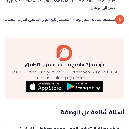
ولكن يفضل تتبيله به قبل الشواء لمدة لا تقل عن 4 ساعات ويمكن أن
تصل إلى يومين .
ملاحظة لذيذة : يعتبر يوم 17 ديسمبر هو اليوم العالمى لشراب القيقب
3
.
جرّب ميزة «اطبخ بما عندك» في التطبيق
اكتب المكونات الموجودة في بيتك وهنقترح عليك وصفات تناسبها
— واحفظ وقيّم وصفاتك المفضلة.
أسئلة شائعة عن الوصفة
كم يستغرق تحضير اللحم المطهو مع شراب القيقب؟