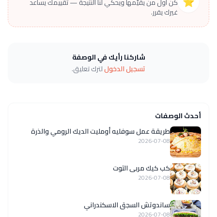
⭐
كن أول من يقيّمها ويحكي لنا النتيجة — تقييمك يساعد
غيرك يقرر.
شاركنا رأيك في الوصفة
تسجيل الدخول
لترك تعليق.
أحدث الوصفات
طريقة عمل سوفليه أومليت الديك الرومي والذرة
2026-07-08
كب كيك مربى التوت
2026-07-08
ساندوتش السجق الاسكندراني
2026-07-08