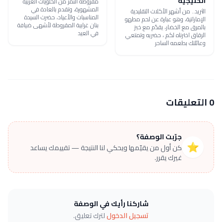
الخليجية
مقروطة التمر من الحلويات العربية
المشهورة، وتقدم بالعادة في
الثريد.. من أشهر الأكلات التقليدية
المناسبات والأعياد، حضرت السيدة
الإماراتية، وهو عبارة عن لحم مطهو
بنان غرايبة المقروطة لأشهى ضيافة
بالمرق مع الخضار، يقدّم مع خبز
في العيد
الرقاق اخترناه لكم ، حضريه وتمتعي
وعائلتك بطعمه الساحر
0 التعليقات
جرّبت الوصفة؟
⭐
كن أول من يقيّمها ويحكي لنا النتيجة — تقييمك يساعد
غيرك يقرر.
شاركنا رأيك في الوصفة
تسجيل الدخول
لترك تعليق.