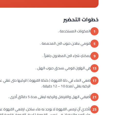
خطوات التحضير
المكونات المستخدمة .
1
قومي بطحن حبوب البن المحمصة .
5
يمكنكِ شراء البن المطحون جاهزاً .
9
في الهاون قومي بسحق حبوب الهيل .
13
ضعي الماء في دلة القهوة ( كنكة القهوة ) اتركيها حتى تغلي عل
17
اتركيه يغلي لمدة 10 – 12 دقيقة .
أضيفي الهيل والقرنفل واتركيه ليغلى مدة 5 دقائق أخرى .
21
تأكدي أن ترمس القهوة لا يوجد به ماء ساخن، ارفعي القهوة عن 
25
ماء الورد والزعفران في ترمس القهوة ( إبريق القهوة، قارورة