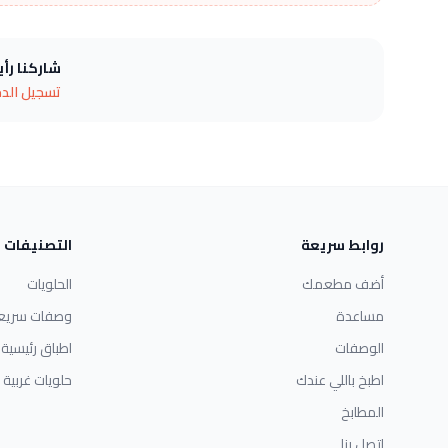
شاركنا رأ
تسجيل الد
روابط سريعة
التصنيفات
أضف مطعمك
الحلويات
مساعدة
وصفات سريع
الوصفات
اطباق رئيسية
اطبخ باللي عندك
حلويات غربية
المطابخ
اتصل بنا