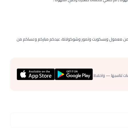
ختلفة من معمول وبسكويت وتمور وشوكولاتة، عيدكم مباركم وعساكم من
ات تناسبها — واحفظ