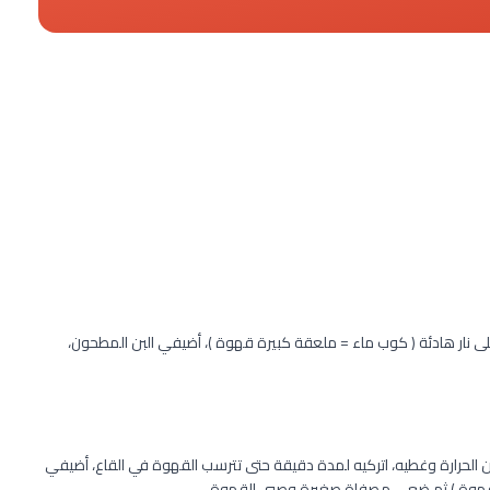
ى نار هادئة ( كوب ماء = ملعقة كبيرة قهوة )، أضيفي البن المطحون،
الحرارة وغطيه، اتركيه لمدة دقيقة حتى تترسب القهوة في القاع، أضيفي
 القهوة ) ثم ضعي مصفاة صغيرة وصبي القهوة .