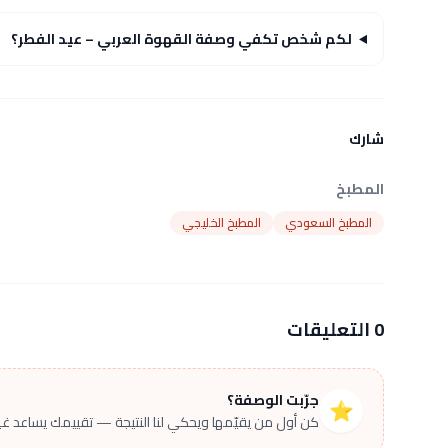
لكم شخص تكفي وصفة القهوة العربي – عيد الفطر؟
شارك
المطبخ
المطبخ السعودي
المطبخ الخليجي
0 التعليقات
جرّبت الوصفة؟
⭐
كن أول من يقيّمها ويحكي لنا النتيجة — تقييمك يساعد غير