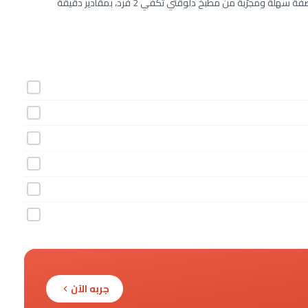
طريقة عمل القهوة العربي – عيد الفطر خطوة بخطوة بـ6 مكونات. وصفة سهلة ومجرّبة من مطبخ دلوقتي تكفي 2 فرد، بمقادير دقيقة
جربه الآن