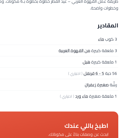
وخطوات واضحة.
المقادير
3 كوب
ماء
3 ملعقة كبيرة
من القهوة العربية
1 ملعقة كبيرة
هيل
56 حبة
5 - 6 قرنفل
( اختياري )
رشّة
صغيرة زعفران
1 ملعقة صغيرة
ماء ورد
( اختياري )
اطبخ باللي عندك
ابحث عن وصفات بناءً على مكوناتك.