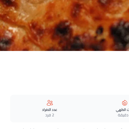
 الطهي
عدد الافراد
2 فرد