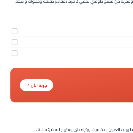
جربه الآن
ا ويلت العجين عدة مرات ويترك حتى يستريح لمدة ½ ساعة .