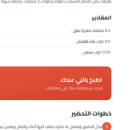
طريقة عمل الفطير المشلتت خطوة بخطوة بـ3 مكونات. وصفة سهلة ومجرّبة من مطبخ دلوقتي تكفي 2 فرد، بمقادير دقيقة وخطوات واضحة.
المقادير
0.5 ملعقة صغيرة
ملح .
0.5 كوب
ماء للعجين .
0.25 كوب
سمن .
اطبخ باللي عندك
ابحث عن وصفات بناءً على مكوناتك.
خطوات التحضير
ينخل الدقيق وتعمل به حفرة يضاف اليها الماء والملح ويعجن جيد
1