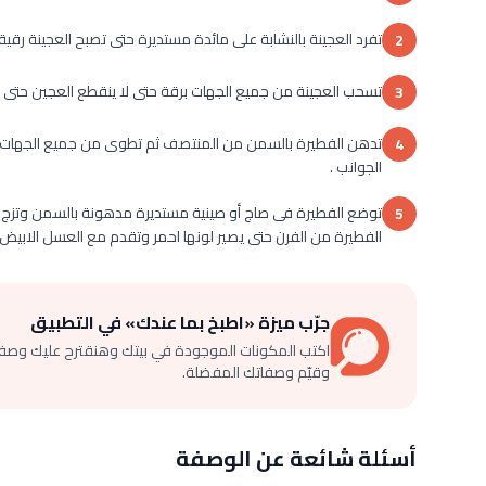
تفرد العجينة بالنشابة على مائدة مستديرة حتى تصبح العجينة رقيقة
2
تسحب العجينة من جميع الجهات برقة حتى لا ينقطع العجين حتى ت
3
تدهن الفطيرة بالسمن من المنتصف ثم تطوى من جميع الجهات 
4
الجوانب .
توضع الفطيرة فى صاج أو صينية مستديرة مدهونة بالسمن وتزج ف
5
الفطيرة من الفرن حتى يصير لونها احمر وتقدم مع العسل الابيض 
جرّب ميزة «اطبخ بما عندك» في التطبيق
اكتب المكونات الموجودة في بيتك وهنقترح عليك وصف
وقيّم وصفاتك المفضلة.
أسئلة شائعة عن الوصفة