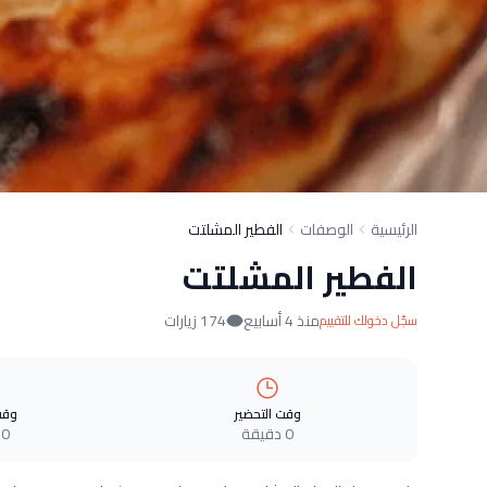
الرئيسية
الوصفات
الفطير المشلتت
الفطير المشلتت
منذ 4 أسابيع
174 زيارات
سجّل دخولك للتقييم
وقت التحضير
وقت
0 دقيقة
0 دقيقة