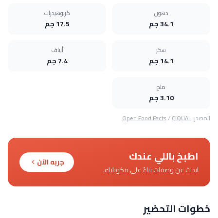
دهون
كربوهيدرات
34.1 جم
17.5 جم
سكر
ألياف
14.1 جم
7.4 جم
ملح
3.10 جم
المصدر:
CIQUAL
/
Open Food Facts
اطبخ باللي عندك
جربه الآن
ابحث عن وصفات بناءً على مكوناتك.
خطوات التحضير