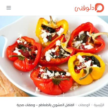
الرئيسية
الوصفات
الفلفل المشوي بالطماطم – وصفات صحية