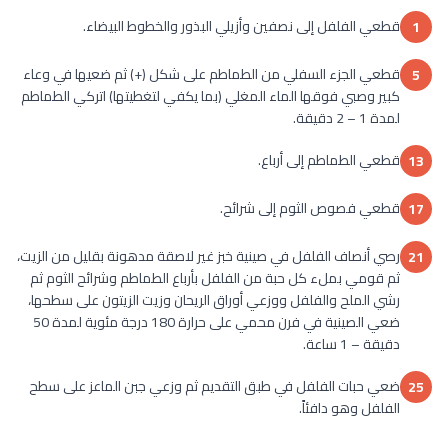
قطعي الفلفل إلى نصفين وأزيلي البذور والخطوط البيضاء.
1
قطعي الجزء السفلي من الطماطم على شكل (+) ثم ضعيها في وعاء
5
كبير وصبي فوقها الماء المغلي (بما يكفي لتغطيتها) اتركي الطماطم
لمدة 1 – 2 دقيقة.
قطعي الطماطم إلى أرباع.
13
قطعي فصوص الثوم إلى شرائح.
17
رصي أنصاف الفلفل في صينية خبز غير لاصقة مدهونة بقليل من الزيت،
21
ثم قومي بملء كل حبة من الفلفل بأرباع الطماطم وشرائح الثوم ثم
رشي الملح والفلفل ووزعي أوراق الريحان وزيت الزيتون على سطحها،
ضعي الصينية في فرن محمي على حرارة 180 درجة مئوية لمدة 50
دقيقة – 1 ساعة.
ضعي حبات الفلفل في طبق التقديم ثم وزعي جبن الماعز على سطح
25
الفلفل وهو دافئاً.