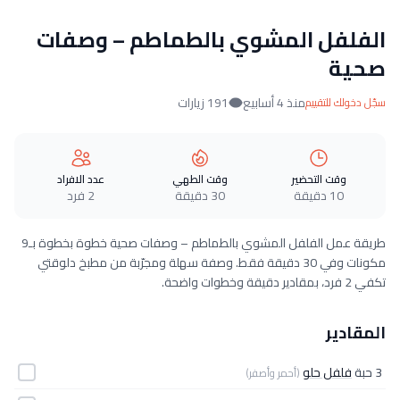
الفلفل المشوي بالطماطم – وصفات
صحية
منذ 4 أسابيع
191 زيارات
سجّل دخولك للتقييم
وقت التحضير
وقت الطهي
عدد الافراد
10 دقيقة
30 دقيقة
2 فرد
طريقة عمل الفلفل المشوي بالطماطم – وصفات صحية خطوة بخطوة بـ9
مكونات وفي 30 دقيقة فقط. وصفة سهلة ومجرّبة من مطبخ دلوقتي
تكفي 2 فرد، بمقادير دقيقة وخطوات واضحة.
المقادير
3 حبة
فلفل حلو
(أحمر وأصفر)