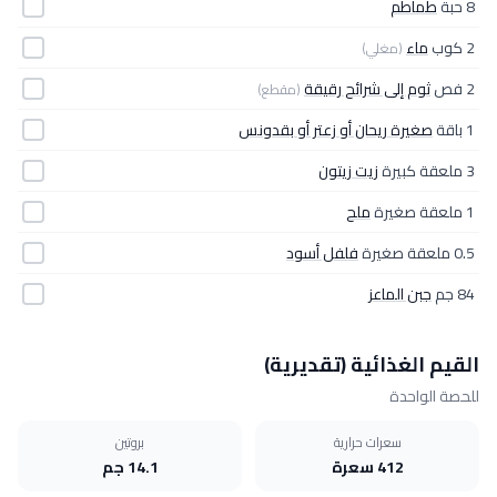
8 حبة
طماطم
2 كوب
ماء
(مغلي)
2 فص
ثوم إلى شرائح رقيقة
(مقطع)
1 باقة
صغيرة ريحان أو زعتر أو بقدونس
3 ملعقة كبيرة
زيت زيتون
1 ملعقة صغيرة
ملح
0.5 ملعقة صغيرة
فلفل أسود
84 جم
جبن الماعز
القيم الغذائية (تقديرية)
للحصة الواحدة
سعرات حرارية
بروتين
412 سعرة
14.1 جم