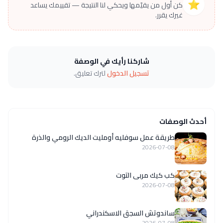
⭐
كن أول من يقيّمها ويحكي لنا النتيجة — تقييمك يساعد
غيرك يقرر.
شاركنا رأيك في الوصفة
تسجيل الدخول
لترك تعليق.
أحدث الوصفات
طريقة عمل سوفليه أومليت الديك الرومي والذرة
2026-07-08
كب كيك مربى التوت
2026-07-08
ساندوتش السجق الاسكندراني
2026-07-08