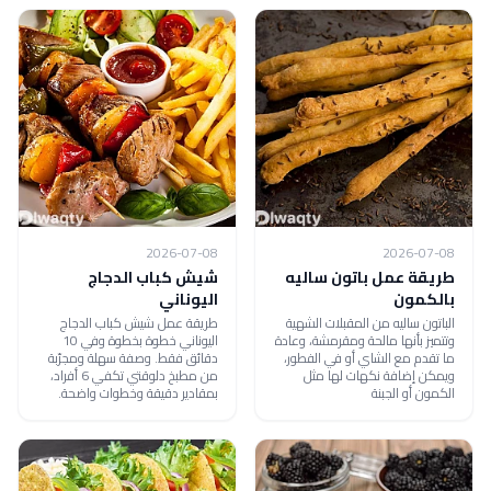
2026-07-08
2026-07-08
طريقة عمل باتون ساليه
شيش كباب الدجاج
بالكمون
اليوناني
الباتون ساليه من المقبلات الشهية
طريقة عمل شيش كباب الدجاج
وتتميز بأنها مالحة ومقرمشة، وعادة
اليوناني خطوة بخطوة وفي 10
ما تقدم مع الشاي أو في الفطور،
دقائق فقط. وصفة سهلة ومجرّبة
ويمكن إضافة نكهات لها مثل
من مطبخ دلوقتي تكفي 6 أفراد،
الكمون أو الجبنة
بمقادير دقيقة وخطوات واضحة.