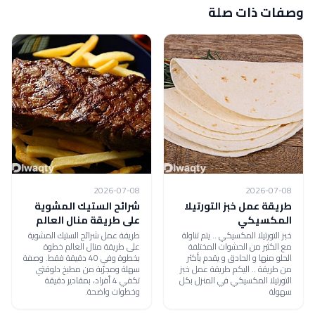
وصفات ذات صلة
2026-07-08
2026-07-08
طريقة عمل خبز التورتيلا
شرائح الستيك المشوية
المكسيكي
على طريقة منال العالم
خبز التورتيلا المكسيكي .. يتم تناولة
طريقة عمل شرائح الستيك المشوية
مع الكثير من الحشوات المختلفة
على طريقة منال العالم خطوة
الحلو منها و الحادق و يقدم بأكثر
بخطوة وفي 40 دقيقة فقط. وصفة
من طريقة .. اليكم طريقة عمل خبز
سهلة ومجرّبة من مطبخ دلوقتي
التورتيلا المكسيكي في المنزل بكل
تكفي 4 أفراد، بمقادير دقيقة
سهولة
وخطوات واضحة.