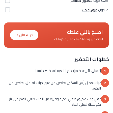
0.25 كوب
معجون طماطم
2 كوب
مرق أو ماء
اطبخ باللي عندك
جربه الآن
ابحث عن وصفات بناءً على مكوناتك.
خطوات التحضير
إغسلي الأرز عدة مرات ثم انقعيه لمدة ٣٠ دقيقة.
1
?باستعمال رأس السكين تخلصي من عنق حبات الفلفل. تخلصي من
2
البذور.
?في وعاء عميق ضعي كمية وفيرة من الماء، ضعي القدر على نار
3
متوسطة ليغلي الماء.