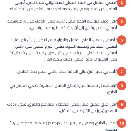
?ضعي الفلفل في الماء المغلي لعدة ثواني فقط ليلين. أخرجي
4
الفلفل من الماء وضعي في مصفاة ودعيه ليتخلص من الماء تماما.
?في وعاء متوسط الحجم ضعي الزيت، ضعي الوعاء على نار متوسطة.
5
أضيفي اللحم وقلبي إلى أن يجف تماما ويصبح لونه بني.
?أضيفي البصل، الملح، الفلفل والبهار، قلبي البصل إلى أن يلين قليلا.
6
أضيفي الطماطم وصلصة الصويا. صفي الأرز وأضيفي على اللحم.
أضيفي الماء. غطي الوعاء ودعي الأرز يطهي لمدة ١٠ إلى ١٥ دقيقة.
دعي الحشو ليبرد ثم أضيفي نصف كمية الجبن.
?أحضري طبق فرن عالي الحافة بحيث يكفي لحجم حبات الفلفل.
7
?باستعمال ملعقة كبيرة إملئي الفلفل بالحشوة. ضعي الفلفل في
8
الطبق.
?في طبق عميق صغير ضعي معجون الطماطم والمرق، قلبي ليذوب
9
المعجون. وزعي الخليط على الفلفل.
?غطي الطبق وضعي في فرن على درجة حرارة ١٨٠م لمدة ٣٠ إلى٤٥
10
دقيقة.