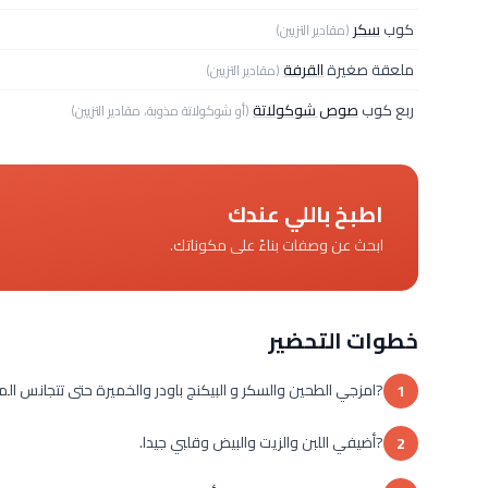
كوب
سكر
(مقادير التزيين)
ملعقة صغيرة
القرفة
(مقادير التزيين)
ربع كوب
صوص شوكولاتة
(أو شوكولاتة مذوبة، مقادير التزيين)
اطبخ باللي عندك
ابحث عن وصفات بناءً على مكوناتك.
خطوات التحضير
?امزجي الطحين والسكر و البيكنج باودر والخميرة حتى تتجانس الم
1
?أضيفي اللبن والزيت والبيض وقلبي جيدا.
2