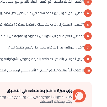
?اضيفي الفانيلا واخلطي ثم أضيفي الماء بالتدريج مع العجن حت
3
?غطي العجينة واتركيها لمدة ساعة في مكان دافئ حتى تختمر 
4
?قطعي العجينة إلى كرات متوسطة واتركيها لمدة 15 دقيقة أخرى.
5
?قطعي العجينة بقوالب الدوناتس المدورة والمفرغة من النصف وصفي ال
6
?اقلي الدونتس في زيت غزير حامي حتى تصبح ذهبية اللون.
7
?زيني الدونتس بالسكر بعد خلطه بالقرفة وصوص الشوكولاتة وق
8
لا تفوّتوا أبداً متابعة تطبيق "سيدتي" لأنه دليلكم الوحيد في الطب
10
جرّب ميزة «اطبخ بما عندك» في التطبيق
اكتب المكونات الموجودة في بيتك وهنقترح عليك وصف
وقيّم وصفاتك المفضلة.