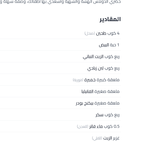
حضري الدونتس الهشة والشهية وأسعدي بها أطفالك، وصفة سهلة وش
المقادير
4 كوب
طحين
(منخل)
1 حبة
البيض
ربع كوب
الزيت النباتي
ربع كوب
لبن زبادي
ملعقة كبيرة
خميرة
(فورية)
ملعقة صغيرة
الفانيليا
ملعقة صغيرة
بيكنج بودر
ربع كوب
سكر
0.5 كوب
ماء فاتر
(للعجن)
غزير
الزيت
(للقلي)