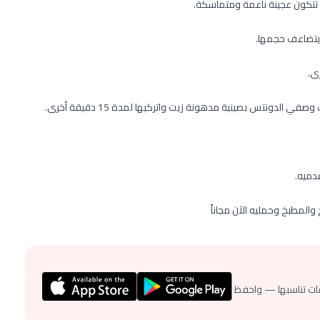
ى تتكون عجينة ناعمة ومتماسكة.
ويتضاعف حجمها.
دونتس بصينية مدهونة زيت واتركيها لمدة 15 دقيقة أخرى.
دميه.
خ والمطبخ وحمليه الآن مجاناً
ات تناسبها — واحفظ