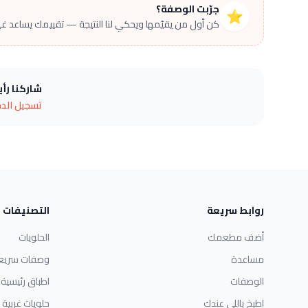
جرّبت الوصفة؟
⭐
كن أول من يقيّمها ويحكي لنا النتيجة — تقييمك يساعد غير
شاركنا رأ
تسجيل الد
روابط سريعة
التصنيفات
أضف مطعمك
الحلويات
مساعدة
وصفات سريع
الوصفات
اطباق رئيسية
اطبخ باللي عندك
حلويات غربية