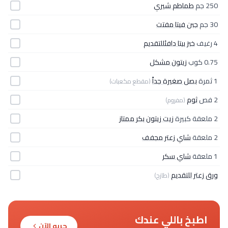
250 جم
طماطم شيري
30 جم
جبن فيتا مفتت
4 رغيف
خبز بيتا دافئللتقديم
0.75 كوب
زيتون مشكل
1 ثمرة
بصل صغيرة جداً
(مقطع مكعبات)
2 فص
ثوم
(مفروم)
2 ملعقة كبيرة
زيت زيتون بكر ممتاز
2 ملعقة
شاي زعتر مجفف
1 ملعقة
شاي سكر
ورق زعتر للتقديم
(طازج)
اطبخ باللي عندك
جربه الآن