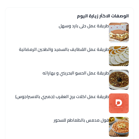
الوصفات الاكثر زيارة اليوم
طريقة عمل حلى بارد وسهل
طريقة عمل القطايف بالسميد والطحين الرمضانية
طريقة عمل الحسو البحريني و بهاراته
طريقة عمل اكلات برج العقرب (جمبري بالاسبراجوس)
فول مدمس بالطماطم للسحور