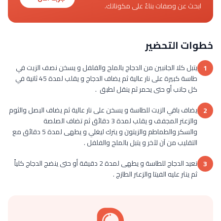
ابحث عن وصفات بناءً على مكوناتك.
خطوات التحضير
يتبل كلا الجانبين من الدجاج بالملح والفلفل و يسخن نصف الزيت في
1
طاسة كبيرة على نار عالية ثم يضاف الدجاج و يقلب لمدة 45 ثانية في
كل جانب أو حتى يحمر ثم ينقل لطبق .
يضاف باقي الزيت للطاسة و يسخن على نار عالية ثم يضاف البصل والثوم
2
والزعتر المجفف و يقلب لمدة 3 دقائق ثم تضاف الصلصة
والسكر والطماطم والزيتون و يترك ليغلي و يطهى لمدة 5 دقائق مع
التقليب من آن لآخر و يتبل بالملح والفلفل .
نعيد الدجاج للطاسة و يطهى لمدة 2 دقيقة أو حتى ينضج الدجاج كلياً
3
ثم ينثر عليه الفيتا والزعتر الطازج .