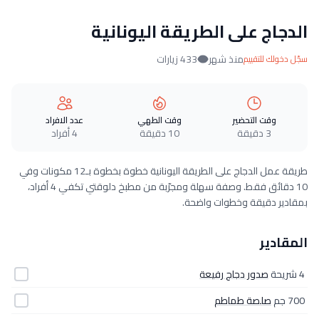
الدجاج على الطريقة اليونانية
منذ شهر
433 زيارات
سجّل دخولك للتقييم
وقت التحضير
وقت الطهي
عدد الافراد
3 دقيقة
10 دقيقة
4 أفراد
طريقة عمل الدجاج على الطريقة اليونانية خطوة بخطوة بـ12 مكونات وفي
10 دقائق فقط. وصفة سهلة ومجرّبة من مطبخ دلوقتي تكفي 4 أفراد،
بمقادير دقيقة وخطوات واضحة.
المقادير
4 شريحة
صدور دجاج رفيعة
700 جم
صلصة طماطم