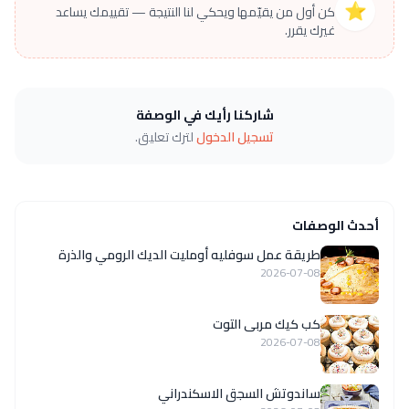
⭐
كن أول من يقيّمها ويحكي لنا النتيجة — تقييمك يساعد
غيرك يقرر.
شاركنا رأيك في الوصفة
تسجيل الدخول
لترك تعليق.
أحدث الوصفات
طريقة عمل سوفليه أومليت الديك الرومي والذرة
2026-07-08
كب كيك مربى التوت
2026-07-08
ساندوتش السجق الاسكندراني