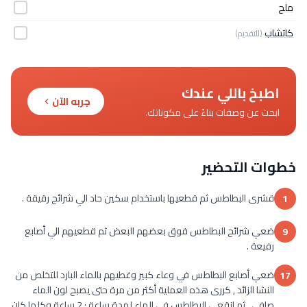
ملح
كاتشاب
(للتقديم)
اطبخ باللي عندك
جربه الآن
ابحث عن وصفات بناءً على مكوناتك.
خطوات التحضير
قشرى البطاطس ثم قطعيها باستخدام سكين حاد الي شرائح رقيقة .
1
ضعي شرائح البطاطس فوق بعضهم البعض ثم قطعيهم الي أصابع
9
رفيعة .
ضعي أصابع البطاطس في وعاء كبير وغطيهم بالماء البارد للتخلص من
17
النشا الزائد , كررى هذه العملية أكثر من مرة حتى يصبح لون الماء
صافى , ثم انقعي البطاطس في الماء لمدة ساعة : 2 ساعة وكلما كان