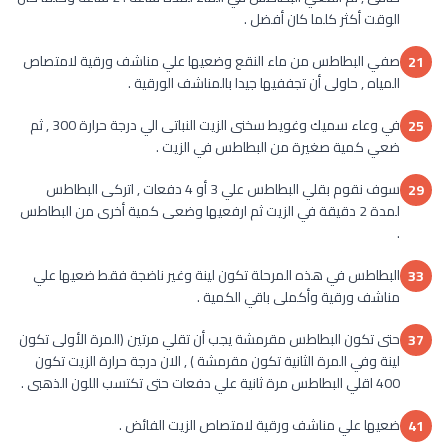
الوقت أكثر كلما كان أفضل .
صفي البطاطس من ماء النقع وضعيها علي مناشف ورقية لامتصاص
21
المياه , حاولى أن تجففيها جيدا بالمناشف الورقية .
في وعاء سميك وغويط سخنى الزيت النباتى الي درجة حرارة 300 , ثم
25
ضعي كمية صغيرة من البطاطس في الزيت .
سوف نقوم بقلي البطاطس علي 3 أو 4 دفعات , اتركى البطاطس
29
لمدة 2 دقيقة في الزيت ثم ارفعيها وضعى كمية أخرى من البطاطس
.
البطاطس في هذه المرحلة تكون لينة وغير ناضجة فقط ضعيها علي
33
مناشف ورقية وأكملى باقي الكمية .
حتى تكون البطاطس مقرمشة يجب أن تقلي مرتين (المرة الأولى تكون
37
لينة وفي المرة الثانية تكون مقرمشة ) , الان درجة حرارة الزيت تكون
400 اقلي البطاطس مرة ثانية علي دفعات حتى تكتسب اللون الذهبى .
ضعيها علي مناشف ورقية لامتصاص الزيت الفائض .
41