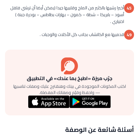
أخيرا رشيها بالكثير من الملح وقلبيها جيدا (يمكن أيضا أن ترشي فلفل
45
أسود – بابريكا – شطة – كمون – بهارات بطاطس – بودرة جبنة )
اختياري .
قدميها مع الكاتشاب بجانب كل الأكلات والوجبات .
49
جرّب ميزة «اطبخ بما عندك» في التطبيق
اكتب المكونات الموجودة في بيتك وهنقترح عليك وصفات تناسبها
— واحفظ وقيّم وصفاتك المفضلة.
أسئلة شائعة عن الوصفة