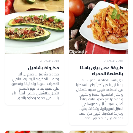
2026-07-08
2026-07-08
طريقة عمل بيني باستا
مكرونة بشاميل
بالصلصة الحمراء
مكرونة بشاميل .. نقدم لكِ ألذ
وصفات المكرونة الإيطالية، تعلمي
بيني باستا بالصلصة الحمراء ، تعتبر
الخطوات السهلة والدقيقة وقدميها
باستا ارابياتا من أكثر أنواع الباستاطلباً
على سفرة غداء اليوم بالطعم
في المطاعم فهى محببة للأطفال
الأصلي والشهي تعلمي أيضاً: الأرز
والكبار، لطعمها المميز والشهى
بالبشاميل خطوة بخطوة بالصور
وتقديمها مع صدور البانية، وتلجأ
أغلب السيدات الى تحضيرها في
المنزل لسهولتها، وقلة تكاليفها،
وسرعة تحضيرها فهى من انسب
الوجبات فى حالة ضيق الوقت .