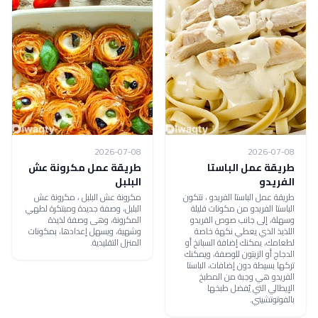
2026-07-08
2026-07-08
طريقة عمل الباستا
طريقة عمل مكرونة عش
الفريدو‎
البلبل
طريقة عمل الباستا الفريدو‎ ، تتكون
مكرونة عش البلبل ، مكرونة عش
الباستا الفريدو من مكونات قليلة
البلبل، وصفة جديدة ومبتكرة لطهي
وسهلة، إلى جانب صوص الفريدو
المكرونة، وهى وصفة لذيذة
اللذيذ الذي يعطي نكهة خاصة
وشهية، ويسهل إعدادها، بمكونات
لطعامك، يمكنك إضافة السبانخ أو
المنزل التقليدية.
الدجاج أو الزيتون للوصفة، ويمكنك
تركها بسيطة دون إضافات، الباستا
الفريدو هي وجبة من المطبخ
الإيطالي التي يُفضل طبخها
بالفوتوتشيني.