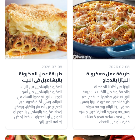
2026-07-08
2026-07-08
طريقة عمل معكرونة
طريقة عمل المكرونة
البيتزا بالدجاج
بالبشاميل فى البيت
البيتزا من أكلاتنا المفضلة
المكرونة بالبشاميل فى البيت ،
والمعكرونة من الأكلات السريعة
المكرونة بالبشاميل من أشهر
التي نعشق مذاقها لذا نقدم لكم
الوجبات التي تقدمها النساء في
طريقة تحضير معكرونة البيتزا بنفس
العزائم، وهي أكلة مُحببة لدى
مذاق البيتزا الرائع بوصفة سهلة
الجميع من الصغار والكبار، ويمكن
وسريعة وشهية للغاية تكون جاهزة
إعداد مكرونة بالبشاميل باللحوم أو
خلال نصف ساعة تقدم كعشاء
الدواجن أو الخضراوات، كما يُمكن
خفيف أو على الغداء .
إضافة الجبن إليها.