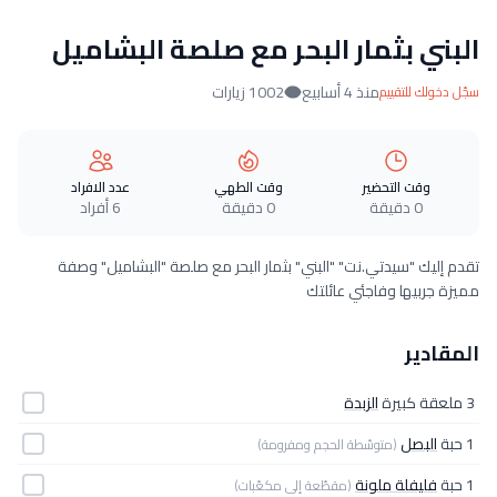
البني بثمار البحر مع صلصة البشاميل
منذ 4 أسابيع
1002 زيارات
سجّل دخولك للتقييم
وقت التحضير
وقت الطهي
عدد الافراد
0 دقيقة
0 دقيقة
6 أفراد
تقدم إليك "سيدتي.نت" "البني" بثمار البحر مع صلصة "البشاميل" وصفة
مميزة جربيها وفاجئي عائلتك
المقادير
3 ملعقة كبيرة
الزبدة
1 حبة
البصل
(متوسّطة الحجم ومفرومة)
1 حبة
فليفلة ملونة
(مقطّعة إلى مكعّبات)