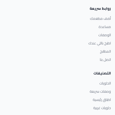
روابط سريعة
أضف مطعمك
مساعدة
الوصفات
اطبخ باللي عندك
المطابخ
اتصل بنا
التصنيفات
الحلويات
وصفات سريعة
اطباق رئيسية
حلويات غربية