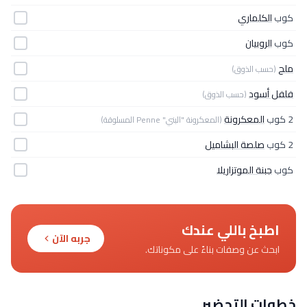
كوب
الكلماري
كوب
الروبيان
ملح
(حسب الذوق)
فلفل أسود
(حسب الذوق)
2 كوب
المعكرونة
(المعكرونة "البني" Penne المسلوقة)
2 كوب
صلصة البشاميل
كوب
جبنة الموتزاريلا
اطبخ باللي عندك
جربه الآن
ابحث عن وصفات بناءً على مكوناتك.
خطوات التحضير