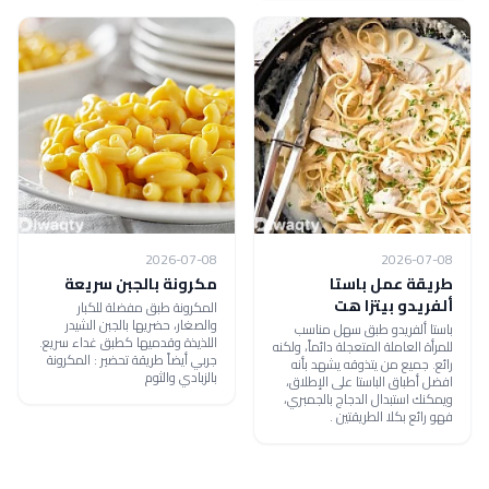
2026-07-08
2026-07-08
طريقة عمل باستا
مكرونة بالجبن سريعة
ألفريدو بيتزا هت
المكرونة طبق مفضلة للكبار
والصغار، حضريها بالجبن الشيدر
باستا ألفريدو طبق سهل مناسب
اللذيذة وقدميها كطبق غداء سريع.
للمرأة العاملة المتعجلة دائماً، ولكنه
جربي أيضاً طريقة تحضير : المكرونة
رائع. جميع من يتذوقه يشهد بأنه
بالزبادي والثوم
افضل أطباق الباستا على الإطلاق،
ويمكنك استبدال الدجاج بالجمبري،
فهو رائع بكلا الطريقتين .