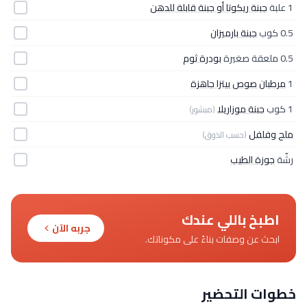
1 علبة
جبنة ريكوتا أو جبنة قابلة للدهن
0.5 كوب
جبنة بارميزان
0.5 ملعقة صغيرة
بودرة ثوم
1
مرطبان صوص بيتزا جاهزة
1 كوب
جبنة موزاريلا
(مبشور)
ملح وفلفل
(حسب الذوق)
رشّة
جوزة الطيب
اطبخ باللي عندك
جربه الآن
ابحث عن وصفات بناءً على مكوناتك.
خطوات التحضير