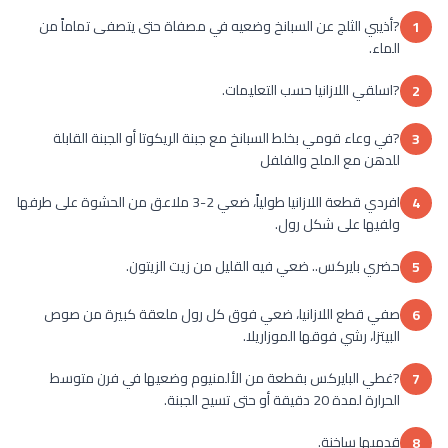
?أذيبي الثلج عن السبانخ وضعيه في مصفاة حتى يتصفى تماماً من
1
الماء.
?اسلقي اللازانيا حسب التعليمات.
2
?في وعاء قومي بخلط السبانخ مع جبنة الريكوتا أو الجبنة القابلة
3
للدهن مع الملح والفلفل
افردي قطعة اللازانيا طولياً، ضعي 2-3 ملاعق من الحشوة على طرفها
4
ولفيها على شكل رول.
حضري بايركس.. ضعي فيه القليل من زيت الزيتون.
5
صفي قطع اللازانيا، ضعي فوق كل رول ملعقة كبيرة من صوص
6
البيتزا، رشي فوقها الموزاريلا.
?غطي البايركس بقطعة من الألمنيوم وضعيها في فرن متوسط
7
الحرارة لمدة 20 دقيقة أو حتى تسيح الجبنة.
قدميها ساخنة.
8