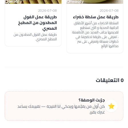
2026-07-08
2026-07-08
طريقة عمل سلطة خضراء
طريقة عمل الفول
المطحون من المطبخ
السلطة الخضراء من أشهر الأطباق
الجانبية الصحية و التي نستطيع
المصري
تقديمها بجانب العديد من الأطعمة
طريقة عمل الفول المطحون من
، تعرفي على طريقة تحضيرها في
المطبخ المصري
خطوات بسيطة وتعرفي على سر
مذاقها الرائع
0 التعليقات
جرّبت الوصفة؟
⭐
كن أول من يقيّمها ويحكي لنا النتيجة — تقييمك يساعد
غيرك يقرر.