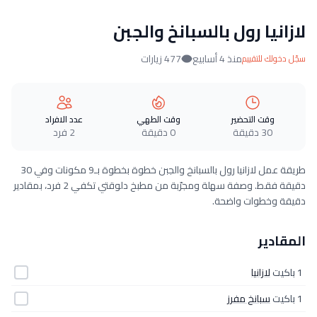
لازانيا رول بالسبانخ والجبن
منذ 4 أسابيع
477 زيارات
سجّل دخولك للتقييم
وقت التحضير
وقت الطهي
عدد الافراد
30 دقيقة
0 دقيقة
2 فرد
طريقة عمل لازانيا رول بالسبانخ والجبن خطوة بخطوة بـ9 مكونات وفي 30
دقيقة فقط. وصفة سهلة ومجرّبة من مطبخ دلوقتي تكفي 2 فرد، بمقادير
دقيقة وخطوات واضحة.
المقادير
1 باكيت
لازانيا
1 باكيت
سبانخ مفرز