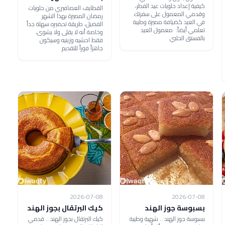
كيفية إعداد حلويات عيد الفطر،
القطايف العصافيري من حلويات
وقدمي المعمول على سفرتك
رمضان المميزة بهذا الشهر
في العيد كضيافة مميزة وطيبة
الفضيل، طريقة تحضيره سهلة جداً
تعلمي أيضاً: معمول العيد
وخاصة أنه لا يقلى ولا يشوى،
بالفستق الحلبي
فقط احشيه وزينيه وسيكون
جاهزاً فوراً للتقديم
2026-07-08
2026-07-08
بسبوسة جوز الهند
كيك البرتقال بجوز الهند
بسبوسة جوز الهند .. شهية وطيبة
كيك البرتقال بجوز الهند .. قدمي