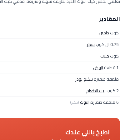
تعلمي تحضير كيك التوت اللذيذ بطريقة سهلة وسريعة، قدمي كيك الت
المقادير
كوب
طحين
0.75 ال كوب
سكر
كوب
حليب
1 قطعة
البيض
ملعقة صغيرة
بيكنج بودر
2 كوب
زيت الطعام
6 ملعقة صغيرة
التوت
(مثلج)
اطبخ باللي عندك