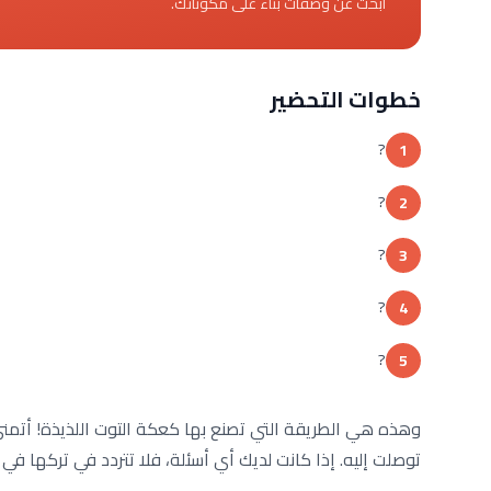
ابحث عن وصفات بناءً على مكوناتك.
خطوات التحضير
?
1
?
2
?
3
?
4
?
5
وهذه هي الطريقة التي تصنع بها كعكة التوت اللذيذة! أتمنى
توصلت إليه. إذا كانت لديك أي أسئلة، فلا تتردد في تركها في ا