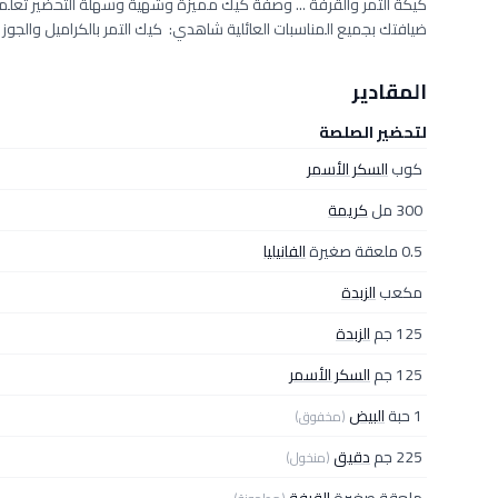
كيكة التمر والقرفة ... وصفة كيك مميزة وشهية وسهلة التحضير تعلم
ضيافتك بجميع المناسبات العائلية شاهدي: كيك التمر بالكراميل والجوز ب
المقادير
لتحضير الصلصة
كوب
السكر الأسمر
300 مل
كريمة
0.5 ملعقة صغيرة
الفانيليا
مكعب
الزبدة
125 جم
الزبدة
125 جم
السكر الأسمر
1 حبة
البيض
(مخفوق)
225 جم
دقيق
(منخول)