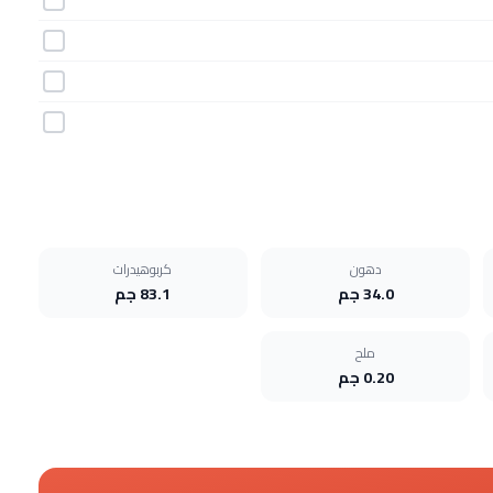
دهون
كربوهيدرات
34.0 جم
83.1 جم
ملح
0.20 جم