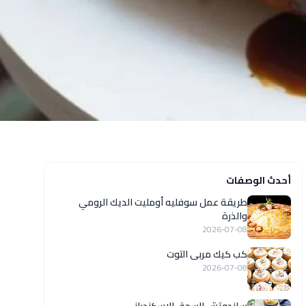
أحدث الوصفات
طريقة عمل سوفليه أومليت الديك الرومي
والذرة
2026-07-08
كب كيك مربى التوت
2026-07-08