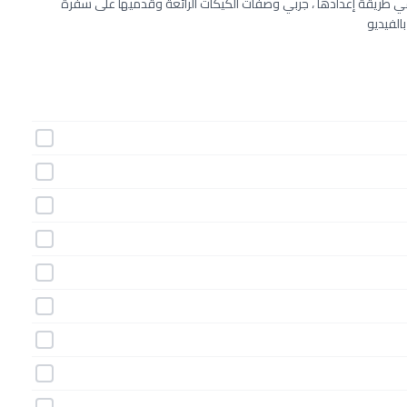
ي طريقة إعدادها ، جربي وصفات الكيكات الرائعة وقدميها على سفرة
الفيديو