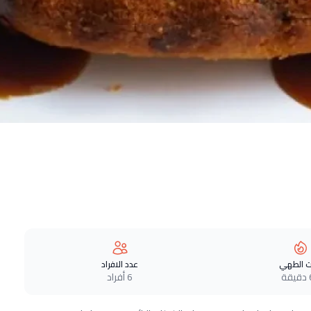
 الطهي
عدد الافراد
ة
6 أفراد