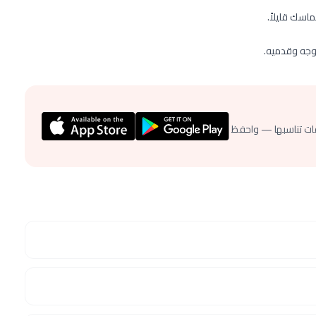
اسك قليلاً.
لوجه وقدميه.
ات تناسبها — واحفظ