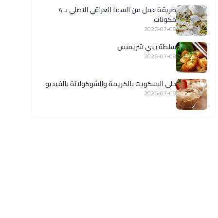
طريقة عمل مَن السما العراقي الاصلي بـ 4
مكونات
2026-07-08
سلطة بيبي شريمبس
2026-07-08
حلى البسكويت بالكريمة والشوكولاتة بالفيديو
2026-07-08