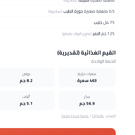
ملعقة صغيرة
القرفة
(مطحونة)
0.5 ملعقة صغيرة
جوزة الطيب
(مطحونة)
75 مل
حليب
125 جم
التمر
(منزوع النواة، مقطع)
القيم الغذائية (تقديرية)
للحصة الواحدة
سعرات حرارية
بروتين
463 سعرة
8.2 جم
سكر
ألياف
56.9 جم
5.1 جم
المصدر:
CIQUAL
/
Open Food Facts