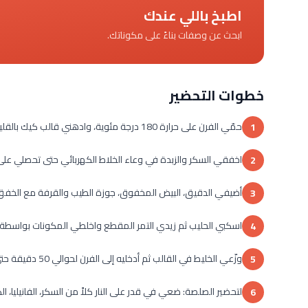
اطبخ باللي عندك
ابحث عن وصفات بناءً على مكوناتك.
خطوات التحضير
حمّي الفرن على حرارة 180 درجة مئوية، وادهني قالب كيك بالقليل من الزبدة ثم انثري القليل من الدقيق واتركيه جانباً.
1
اخفقي السكر والزبدة في وعاء الخلاط الكهربائي حتى تحصلي عل
2
أضيفي الدقيق، البيض المخفوق، جوزة الطيب والقرفة مع الخفق
3
اسكبي الحليب ثم زيدي التمر المقطع واخلطي المكونات بواسطة
4
وزّعي الخليط في القالب ثم أدخليه إلى الفرن لحوالي 50 دقيقة حتى ينضج جيداً.
5
لتحضير الصلصة: ضعي في قدر على النار كلاً من السكر، الفانيليا، ال
6