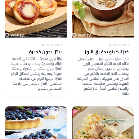
2026-07-08
2026-07-08
خبز الكيتو بدقيق اللوز
بيتزا بدون خميرة
خبز الكيتو بدقيق اللوز ... لمن يتبعون
بيتزا بدون خميرة ... اكتشفي الطعم
نظام الرجيم الكيتو لتخسيس الوزن
الرائع والمميزة لإعداد وصفات عجينة
وفقدان الدهون، يمكن صنع
البيتزا بدون استخدام الخميرة، وصفة
وصفات الخبز الخاصة بالكيتو في
سهلة وسريعة وبنفس المذاق الرائع
المنزل بكل سهولة ، تعلمي الطريقة
للبيتزا، جربيها اليوم في مطبخك
السهلة وتمتعي بطعمه الخفيف
شاهدي: البيتزا بالخضار على طريقة
والمميز تعلمي أيضاً: خبز الكيتو
المطاعم بالفيديو
دايت