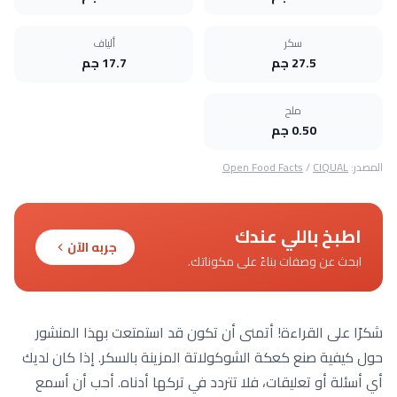
سكر
ألياف
27.5 جم
17.7 جم
ملح
0.50 جم
المصدر:
CIQUAL
/
Open Food Facts
اطبخ باللي عندك
جربه الآن
ابحث عن وصفات بناءً على مكوناتك.
شكرًا على القراءة! أتمنى أن تكون قد استمتعت بهذا المنشور
حول كيفية صنع كعكة الشوكولاتة المزينة بالسكر. إذا كان لديك
أي أسئلة أو تعليقات، فلا تتردد في تركها أدناه. أحب أن أسمع