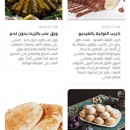
2026-07-08
2026-07-08
كريب النوتيلا بالفيديو
ورق عنب بالزيت بدون لحم
كريب النوتيلا بالفيديو .. تتعدد طرق
ورق عنب بالزيت بدون لحم .. قدمي
عمل حلى الكريب، وتتنوع حشواته، إلا
على سفرتك أطيب وصفات المقبلات
أن ألذها على الإطلاق ما يحضر
الشامية الرائعة والمحضرة بورق
بشوكولاتة النوتيلا الشهية، شاهدي
العنب المميز والمفضل لدى الجميع،
كريب النوتيلا بالفيديو، وتعلمي
قدميه بارداً تعلمي أيضاً: ورق
أسهل الطرق لتحضير أشهى الحلويات
العنب على الطريقة اليونانية
الطيبة الوصفة من إعداد وتقديم
الشيف عامر غبن قدمها خصيصاً
لمطبخ سيدتي