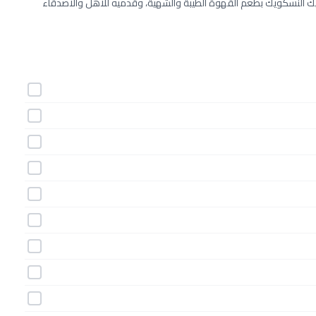
ك النسكويك بطعم القهوة الطيبة والشهية، وقدميه للأهل والأصدقاء