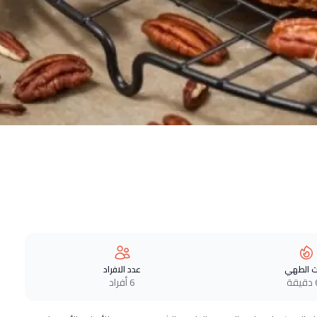
 الطهي
عدد الافراد
ة
6 أفراد