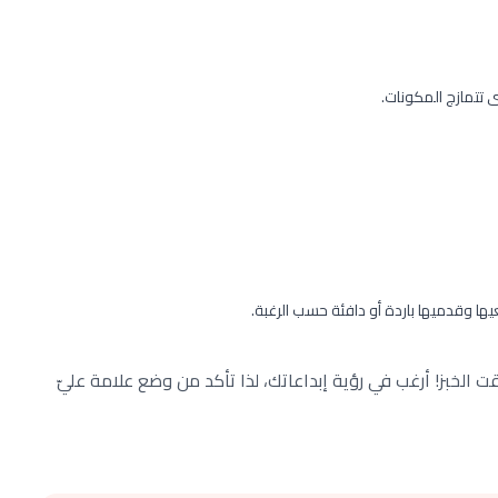
 تتمازج المكونات.
صنع كعكة Nesquik اللذيذة، حان وقت الخبز! أرغب في رؤية إبداعاتك، لذا تأكد من وضع علامة عليّ