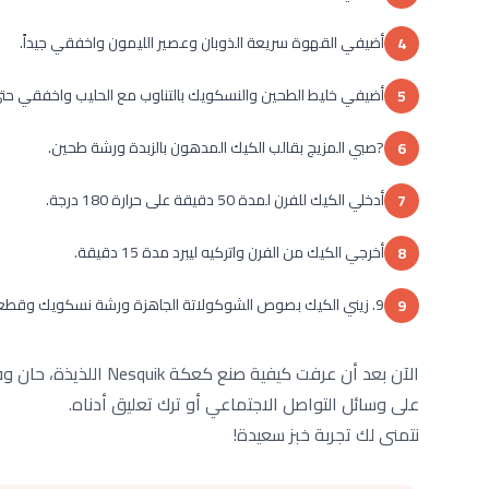
أضيفي القهوة سريعة الذوبان وعصير الليمون واخفقي جيداً.
4
أضيفي خليط الطحين والنسكويك بالتناوب مع الحليب واخفقي حتى
5
?صبي المزيج بقالب الكيك المدهون بالزبدة ورشة طحين.
6
أدخلي الكيك للفرن لمدة 50 دقيقة على حرارة 180 درجة.
7
أخرجي الكيك من الفرن واتركيه ليبرد مدة 15 دقيقة.
8
9. زيني الكيك بصوص الشوكولاتة الجاهزة ورشة نسكويك وقطعيها وقدميها باردة أو دافئة حسب الرغبة.
9
الآن بعد أن عرفت كيفية 
على وسائل التواصل الاجتماعي أو ترك تعليق أدناه.
نتمنى لك تجربة خبز سعيدة!